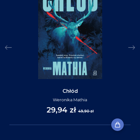
Chłód
Weronika Mathia
29,94 zł
49,90 zł