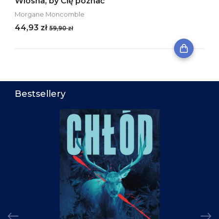
Wiosna, by Cię poznać
Morgane Moncomble
44,93 zł
59,90 zł
Bestsellery