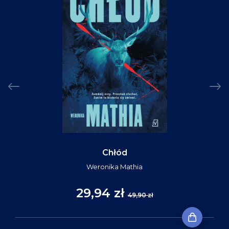
Chłód
Weronika Mathia
29,94 zł
49,90 zł