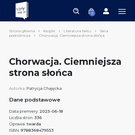
0
Strona główna
Książki
Literatura faktu
Seria
podróżnicza
Chorwacja. Ciemniejsza strona słońca
Chorwacja. Ciemniejsza
strona słońca
Autorka:
Patrycja Chajęcka
Dane podstawowe
Data premiery:
2025-06-18
Liczba stron:
336
Oprawa:
twarda
ISBN:
9788368479553