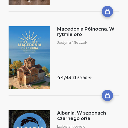
Macedonia Północna. W
rytmie oro
Justyna Mleczak
44,93 zł
59,90 zł
Albania. W szponach
czarnego orła
Izabela Nowek