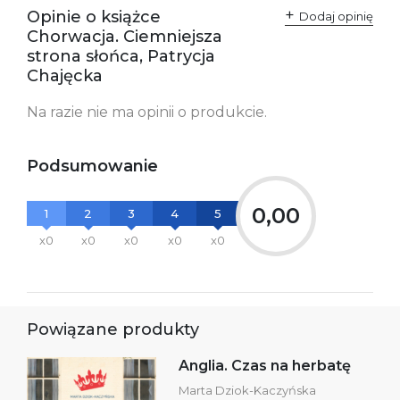
przepisami:
61-701 Poznań
Opinie o książce
Polska
Dodaj opinię
kontakt@wydajenamsie.pl
Chorwacja. Ciemniejsza
+48 61 623 38 38
strona słońca, Patrycja
Chajęcka
Ostrzeżenia oraz
Załącznik PDF
informacje dotyczące
bezpieczeństwa:
Na razie nie ma opinii o produkcie.
Podsumowanie
0,00
1
2
3
4
5
x0
x0
x0
x0
x0
Powiązane produkty
Anglia. Czas na herbatę
Marta Dziok-Kaczyńska