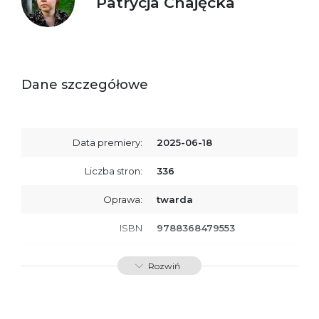
Patrycja Chajęcka
Dane szczegółowe
Data premiery:
2025-06-18
Liczba stron:
336
Oprawa:
twarda
ISBN
9788368479553
SKU:
K800949
Rozwiń
Producent / Osoby
Wydawnictwo Poznańskie
odpowiedzialne za
Sp. z o.o.
zgodność produktu z
ul. Fredry 8