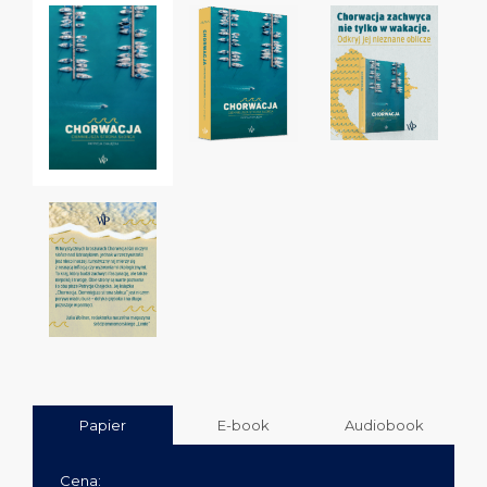
Papier
E-book
Audiobook
Cena: