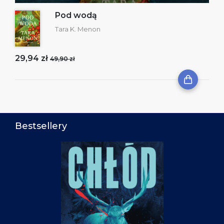
Pod wodą
Tara K. Menon
29,94 zł
49,90 zł
Bestsellery