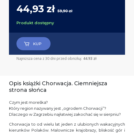
44,93 zł
59,90 zł
Produkt dostępny
KUP
Najniższa cena z 30 dni przed obniżką:
44.93 zł
Opis książki Chorwacja. Ciemniejsza
strona słońca
Czym jest moreška?
Który region nazywany jest „ogrodem Chorwacji”?
Dlaczego w Zagrzebiu najłatwiej zakochać się w sierpniu?
Chorwacja to od wielu lat jeden z ulubionych wakacyjnych
kierunków Polaków. Malownicze krajobrazy, bliskość gór i