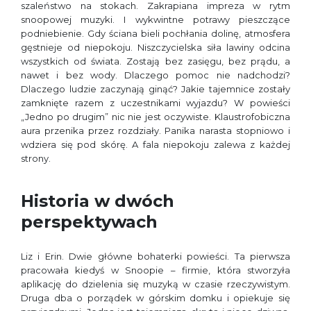
szaleństwo na stokach. Zakrapiana impreza w rytm
snoopowej muzyki. I wykwintne potrawy pieszczące
podniebienie. Gdy ściana bieli pochłania dolinę, atmosfera
gęstnieje od niepokoju. Niszczycielska siła lawiny odcina
wszystkich od świata. Zostają bez zasięgu, bez prądu, a
nawet i bez wody. Dlaczego pomoc nie nadchodzi?
Dlaczego ludzie zaczynają ginąć? Jakie tajemnice zostały
zamknięte razem z uczestnikami wyjazdu? W powieści
„Jedno po drugim” nic nie jest oczywiste. Klaustrofobiczna
aura przenika przez rozdziały. Panika narasta stopniowo i
wdziera się pod skórę. A fala niepokoju zalewa z każdej
strony.
Historia w dwóch
perspektywach
Liz i Erin. Dwie główne bohaterki powieści. Ta pierwsza
pracowała kiedyś w Snoopie – firmie, która stworzyła
aplikację do dzielenia się muzyką w czasie rzeczywistym.
Druga dba o porządek w górskim domku i opiekuje się