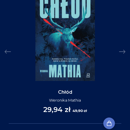
Chłód
Weronika Mathia
29,94 zł
49,90 zł