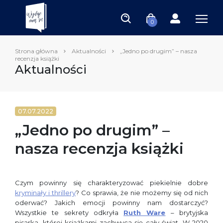
0
Strona główna
Aktualności
„Jedno po drugim” – nasza
recenzja książki
Aktualności
07.07.2022
„Jedno po drugim” –
nasza recenzja książki
Czym powinny się charakteryzować piekielnie dobre
kryminały i thrillery
? Co sprawia, że nie możemy się od nich
oderwać? Jakich emocji powinny nam dostarczyć?
Wszystkie te sekrety odkryła
Ruth Ware
– brytyjska
pisarka, której książkami zachwyca się cały świat. W 2020