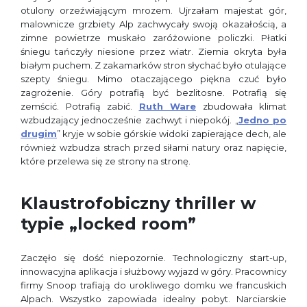
otulony orzeźwiającym mrozem. Ujrzałam majestat gór,
malownicze grzbiety Alp zachwycały swoją okazałością, a
zimne powietrze muskało zaróżowione policzki. Płatki
śniegu tańczyły niesione przez wiatr. Ziemia okryta była
białym puchem. Z zakamarków stron słychać było otulające
szepty śniegu. Mimo otaczającego piękna czuć było
zagrożenie. Góry potrafią być bezlitosne. Potrafią się
zemścić. Potrafią zabić.
Ruth Ware
zbudowała klimat
wzbudzający jednocześnie zachwyt i niepokój. „
Jedno po
drugim
” kryje w sobie górskie widoki zapierające dech, ale
również wzbudza strach przed siłami natury oraz napięcie,
które przelewa się ze strony na stronę.
Klaustrofobiczny thriller w
typie „locked room”
Zaczęło się dość niepozornie. Technologiczny start-up,
innowacyjna aplikacja i służbowy wyjazd w góry. Pracownicy
firmy Snoop trafiają do urokliwego domku we francuskich
Alpach. Wszystko zapowiada idealny pobyt. Narciarskie