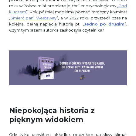
roku w Polsce miał premierę jej thriller psychologiczny „
Pod
kluczem
”. Rok później mogliśmy poznać mroczny kryminał
„
Śmierć pani Westaway
”, a w 2022 roku przyszedł czas na
kolejną, pełną napięcia historię pt. „
Jedno po drugim
”.
Czym tym razem autorka zaskoczyła czytelnika?
Niepokojąca historia z
pięknym widokiem
Gdy tylko uchyliłam okładkę, poczułam urokliwy klimat