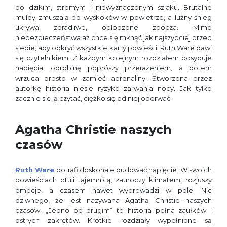
po dzikim, stromym i niewyznaczonym szlaku. Brutalne
muldy zmuszają do wyskoków w powietrze, a luźny śnieg
ukrywa zdradliwe, oblodzone zbocza. Mimo
niebezpieczeństwa aż chce się mknąć jak najszybciej przed
siebie, aby odkryć wszystkie karty powieści. Ruth Ware bawi
się czytelnikiem. Z każdym kolejnym rozdziałem dosypuje
napięcia, odrobinę poprószy przerażeniem, a potem
wrzuca prosto w zamieć adrenaliny. Stworzona przez
autorkę historia niesie ryzyko zarwania nocy. Jak tylko
zacznie się ją czytać, ciężko się od niej oderwać.
Agatha Christie naszych
czasów
Ruth Ware
potrafi doskonale budować napięcie. W swoich
powieściach otuli tajemnicą, zauroczy klimatem, rozjuszy
emocje, a czasem nawet wyprowadzi w pole. Nic
dziwnego, że jest nazywana Agathą Christie naszych
czasów. „Jedno po drugim” to historia pełna zaułków i
ostrych zakrętów. Krótkie rozdziały wypełnione są