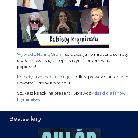
Wywiad z Hanną Greń
– sprawdź, jakie mroczne sekrety
udało się wycisnąć z tej mistrzyni morderstw na
papierze!
Kobiety kryminału inspirują
– odkryj prawdy o autorkach
Czwartej Strony Kryminału.
Szukasz książki na prezent? Sprawdź
książki dla fanów
kryminałów
.
Bestsellery