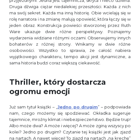
przyjezdnymi. Jedna jest tajemnicza, skryta i nieco dziwna.
Druga dźwiga ciężar niedalekiej przeszłości. Każda z nich
ma swój sekret. Każda ma inną historię. Obie wcielają się w
rolę narratora i na zmianę malują opowieść, która łączy się w
jeden obraz. Konstrukcja powieści stworzonej przez Ruth
Ware ukazuje dwie różne perspektywy. Poznajemy
wydarzenia widziane różnymi oczami. Obserwujemy innych
bohaterów z różnej strony. Wnikamy w dwie różne
osobowości. Wszystko to sprawia, że całość nabiera
wyjątkowego charakteru, tempo akcji jest dynamiczne, a
sama historia budzi coraz większą ciekawość.
Thriller, który dostarcza
ogromu emocji
Już sam tytuł książki – „
Jedno po drugim
” – podpowiada
nam, czego możemy się spodziewać. Okładka sugeruje
tajemnice, mroźny klimat i niebezpieczeństwo. Będzie trup!
Albo może dwa? A może i więcej? A może zginą wszyscy po
kolei? Jedno po drugim? Czytanie tej książki jest jak zjazd
na nartach. A nawet więcej! To zjazd na nartach „na krechę”