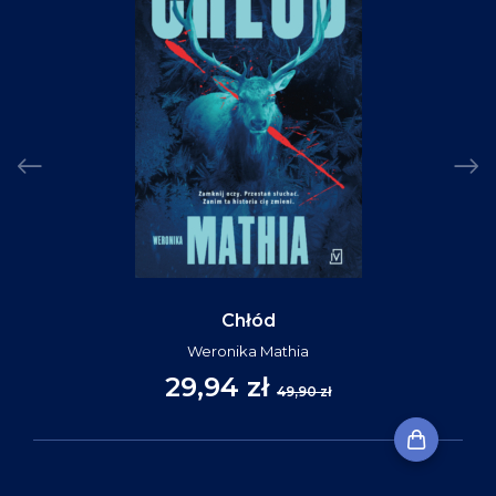
Chłód
Weronika Mathia
29,94 zł
49,90 zł