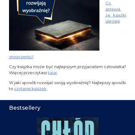
Co
sprawia,
że książki
ulegają
zniszczeniu?
Czy książka może być najlepszym przyjacielem człowieka?
Więcej przeczytasz
tutaj
.
W jaki sposób rozwijać swoją wyobraźnię? Najlepszy sposób
to
czytanie książek
.
Bestsellery