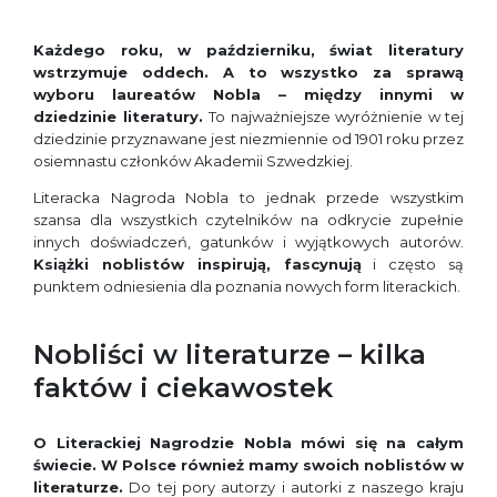
Każdego roku, w październiku, świat literatury
wstrzymuje oddech. A to wszystko za sprawą
wyboru laureat
ó
w Nobla – między innymi w
dziedzinie literatury.
To najważniejsze wyróżnienie w tej
dziedzinie przyznawane jest niezmiennie od 1901 roku przez
osiemnastu członków Akademii Szwedzkiej.
Literacka Nagroda Nobla to jednak przede wszystkim
szansa dla wszystkich czytelników na odkrycie zupełnie
innych doświadczeń, gatunków i wyjątkowych autorów.
Książki noblist
ó
w inspirują, fascynują
i często są
punktem odniesienia dla poznania nowych form literackich.
Nobliści w literaturze – kilka
faktów i ciekawostek
O Literackiej Nagrodzie Nobla m
ó
wi się
na ca
łym
świecie. W Polsce r
ó
wnież mamy swoich noblist
ó
w w
literaturze.
Do tej pory autorzy i autorki z naszego kraju