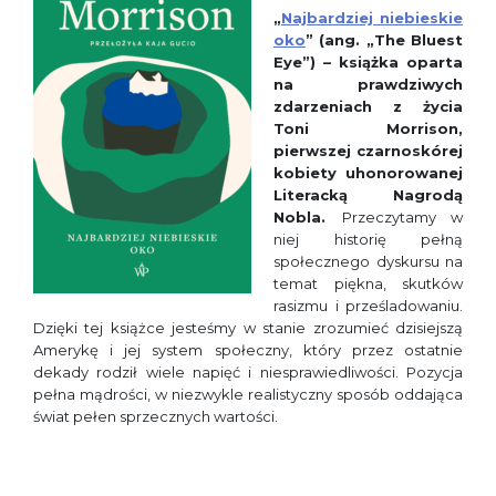
„
Najbardziej niebieskie
oko
” (ang. „
The Bluest
Eye”
) – książka oparta
na prawdziwych
zdarzeniach z życia
Toni Morrison,
pierwszej czarnoskórej
kobiety uhonorowanej
Literacką Nagrodą
Nobla.
Przeczytamy w
niej historię pełną
społecznego dyskursu na
temat piękna, skutków
rasizmu i prześladowaniu.
Dzięki tej książce jesteśmy w stanie zrozumieć dzisiejszą
Amerykę i jej system społeczny, który przez ostatnie
dekady rodził wiele napięć i niesprawiedliwości. Pozycja
pełna mądrości, w niezwykle realistyczny sposób oddająca
świat pełen sprzecznych wartości.