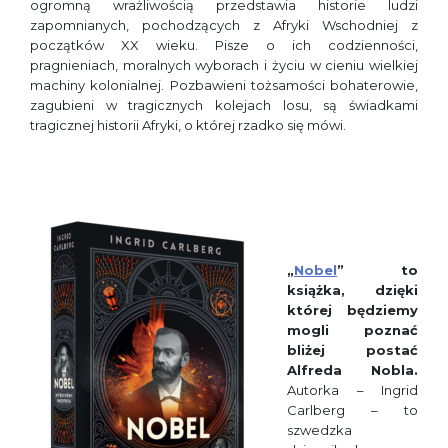
ogromną wrażliwością przedstawia historie ludzi
zapomnianych, pochodzących z Afryki Wschodniej z
początków XX wieku. Pisze o ich codzienności,
pragnieniach, moralnych wyborach i życiu w cieniu wielkiej
machiny kolonialnej. Pozbawieni tożsamości bohaterowie,
zagubieni w tragicznych kolejach losu, są świadkami
tragicznej historii Afryki, o której rzadko się mówi.
„
Nobel
”
to
książka, dzięki
kt
ó
rej będziemy
mogli poznać
bliżej postać
Alfreda Nobla.
Autorka – Ingrid
Carlberg – to
szwedzka