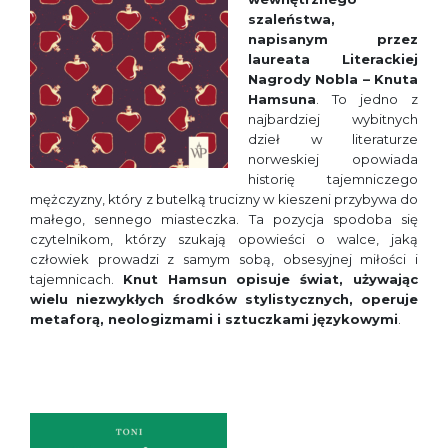
szaleństwa,
napisanym przez
laureata Literackiej
Nagrody Nobla – Knuta
Hamsuna
. To jedno z
najbardziej wybitnych
dzieł w literaturze
norweskiej opowiada
historię tajemniczego
mężczyzny, który z butelką trucizny w kieszeni przybywa do
małego, sennego miasteczka. Ta pozycja spodoba się
czytelnikom, którzy szukają opowieści o walce, jaką
człowiek prowadzi z samym sobą, obsesyjnej miłości i
tajemnicach.
Knut Hamsun opisuje świat, używając
wielu niezwykłych środk
ó
w stylistycznych, operuje
metaforą, neologizmami i sztuczkami językowymi
.