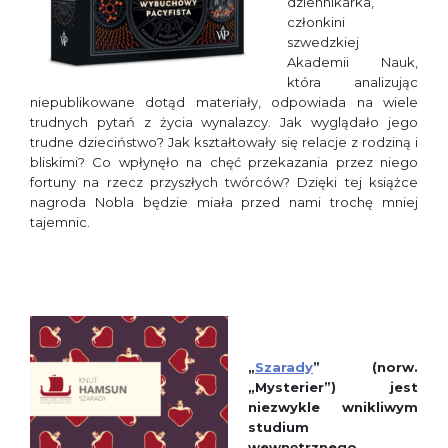
dziennikarka,
członkini
szwedzkiej
Akademii Nauk,
która analizując
niepublikowane dotąd materiały, odpowiada na wiele
trudnych pytań z życia wynalazcy. Jak wyglądało jego
trudne dzieciństwo? Jak kształtowały się relacje z rodziną i
bliskimi? Co wpłynęło na chęć przekazania przez niego
fortuny na rzecz przyszłych twórców? Dzięki tej książce
nagroda Nobla będzie miała przed nami trochę mniej
tajemnic.
„
Szarady
” (norw.
„
Mysterier”
)
jest
niezwykle wnikliwym
studium
wewnętrznego