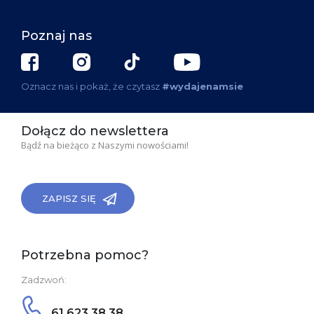
Poznaj nas
Oznacz nas i pokaż, że czytasz
#wydajenamsie
Dołącz do newslettera
Bądź na bieżąco z Naszymi nowościami!
ZAPISZ SIĘ
Potrzebna pomoc?
Zadzwoń:
61 623 38 38