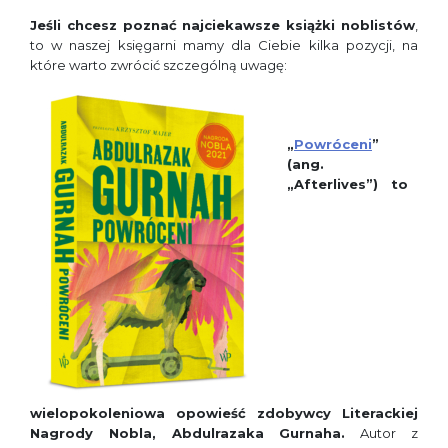
Jeśli chcesz poznać najciekawsze książki noblist
ó
w
,
to w naszej księgarni mamy dla Ciebie kilka pozycji, na
które warto zwrócić szczególną uwagę:
„
Powróceni
”
(ang.
„Afterlives”
)
to
wielopokoleniowa opowieść zdobywcy Literackiej
Nagrody Nobla, Abdulrazaka Gurnah
a.
Autor z