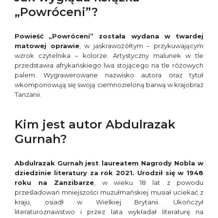
„Powróceni”?
Powieść
„Powróceni” została wydana w twardej
matowej oprawie
, w jaskrawożółtym – przykuwającym
wzrok czytelnika – kolorze. Artystyczny malunek w tle
przedstawia afrykańskiego lwa stojącego na tle różowych
palem. Wygrawerowane nazwisko autora oraz tytuł
wkomponowują się swoją ciemnozieloną barwą w krajobraz
Tanzanii.
Kim jest autor Abdulrazak
Gurnah?
Abdulrazak Gurnah
jest laureatem Nagrody Nobla w
dziedzinie literatury za rok 2021. Urodził się w 1948
roku na Zanzibarze
, w wieku 18 lat z powodu
prześladowań mniejszości muzułmańskiej musiał uciekać z
kraju, osiadł w Wielkiej Brytanii. Ukończył
literaturoznawstwo i przez lata wykładał literaturę na