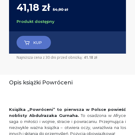
41,18 zł
54,90 zł
Produkt dostępny
KUP
Najniższa cena z 30 dni przed obniżką:
41.18 zł
Opis książki Powróceni
Książka „Powróceni” to pierwsza w Polsce powieść
noblisty Abdulrazaka Gurnaha.
To osadzona w Afryce
saga o miłości i wojnie, stracie i powracaniu. Przejmująca i
niezwykle ważna książka – otwiera oczy, uwrażliwia na los
innych i skłania do przemyśleń. Pozycja obowiązkowa!