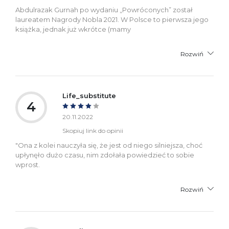
Abdulrazak Gurnah po wydaniu „Powróconych” został
laureatem Nagrody Nobla 2021. W Polsce to pierwsza jego
książka, jednak już wkrótce (mamy
Rozwiń
Life_substitute
4
20.11.2022
Skopiuj link do opinii
"Ona z kolei nauczyła się, że jest od niego silniejsza, choć
upłynęło dużo czasu, nim zdołała powiedzieć to sobie
wprost.
Rozwiń