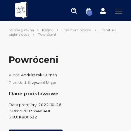
0
Strona główna
Książki
Literatura piękna
Literatura
piękna obca
Powróceni
Powróceni
Autor:
Abdulrazak Gurnah
Przekład:
Krzysztof Majer
Dane podstawowe
Data premiery:
2022-10-26
ISBN:
9788367461481
SKU:
K800322