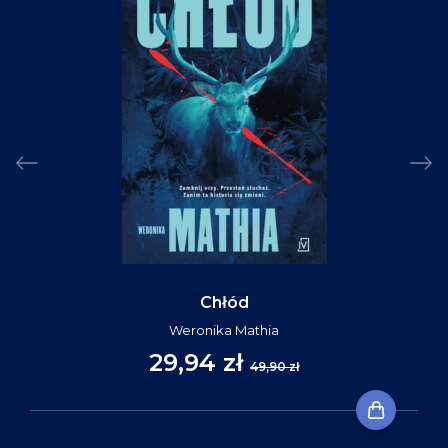
Chłód
Weronika Mathia
29,94 zł
49,90 zł