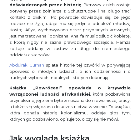
doświadczonych przez historię
. Pierwszy z nich zostaje
porwany przez żołnierza z Schutztruppe i na długo traci
kontakt z bliskimi. Po powrocie dowiaduje się, że jego
rodzice nie żyją, udaje mu się jedynie odnaleźć młodszą
siostrę. Afiya, wychowywana przez przybranych krewnych,
jest maltretowana i poniżana. Khalifa musi poślubić kobietę,
z którą nigdy nie zazna prawdziwego szczęścia. Hamza
zostaje oddany w zastaw za długi do niemieckiego
oddziału askarysów.
Abdulrak Gurnah
splata historie tej czwórki w porywającą
opowieść o młodych ludziach, o ich codzienności i o
trudnych wyborach moralnych, których dokonują.
Książka „Powróceni” opowiada o krzywdzie
wyrządzonej ludności afrykańskiej
, która pozbawiona
przynależnej jej ziemi była zmuszana do niewolniczej pracy,
a także siłą włączana do uczestnictwa w wojnie. To książka,
która obnaża historię kolonializmu, oddaje głos tym,
których go pozbawiono, opisuje to, o czy się nie mówi.
Jak wygląda książka