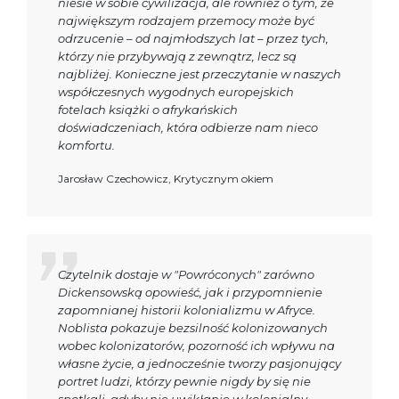
niesie w sobie cywilizacja, ale również o tym, że
największym rodzajem przemocy może być
odrzucenie – od najmłodszych lat – przez tych,
którzy nie przybywają z zewnątrz, lecz są
najbliżej. Konieczne jest przeczytanie w naszych
współczesnych wygodnych europejskich
fotelach książki o afrykańskich
doświadczeniach, która odbierze nam nieco
komfortu.
Jarosław Czechowicz, Krytycznym okiem
Czytelnik dostaje w "Powróconych" zarówno
Dickensowską opowieść, jak i przypomnienie
zapomnianej historii kolonializmu w Afryce.
Noblista pokazuje bezsilność kolonizowanych
wobec kolonizatorów, pozorność ich wpływu na
własne życie, a jednocześnie tworzy pasjonujący
portret ludzi, którzy pewnie nigdy by się nie
spotkali, gdyby nie uwikłanie w kolonialny