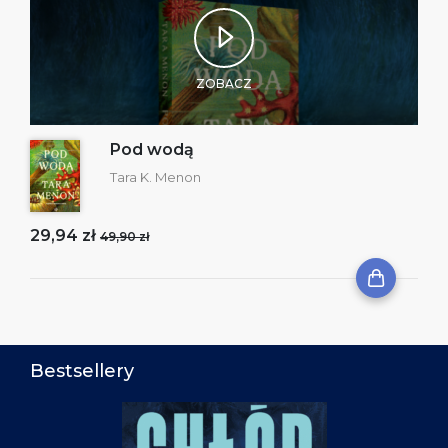
ZOBACZ
Pod wodą
Tara K. Menon
29,94 zł
49,90 zł
Bestsellery