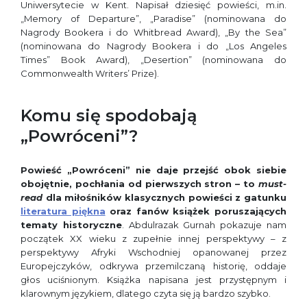
Uniwersytecie w Kent. Napisał dziesięć powieści, m.in.
„Memory of Departure”, „Paradise” (nominowana do
Nagrody Bookera i do Whitbread Award), „By the Sea”
(nominowana do Nagrody Bookera i do „Los Angeles
Times” Book Award), „Desertion” (nominowana do
Commonwealth Writers’ Prize).
Komu się spodobają
„Powróceni”?
Powieść „Powróceni” nie daje przejść obok siebie
obojętnie, pochłania od pierwszych stron – to
must-
read
dla miłośników klasycznych powieści z gatunku
literatura piękna
oraz fanów książek poruszających
tematy historyczne
. Abdulrazak Gurnah pokazuje nam
początek XX wieku z zupełnie innej perspektywy – z
perspektywy Afryki Wschodniej opanowanej przez
Europejczyków, odkrywa przemilczaną historię, oddaje
głos uciśnionym. Książka napisana jest przystępnym i
klarownym językiem, dlatego czyta się ją bardzo szybko.