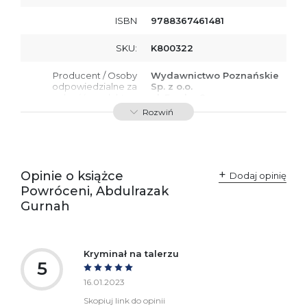
ISBN
9788367461481
SKU:
K800322
Producent / Osoby
Wydawnictwo Poznańskie
odpowiedzialne za
Sp. z o.o.
zgodność produktu z
ul. Fredry 8
przepisami:
61-701 Poznań
Rozwiń
Polska
kontakt@wydajenamsie.pl
+48 61 623 38 38
Ostrzeżenia oraz
Załącznik PDF
Opinie o książce
Dodaj opinię
informacje dotyczące
Powróceni, Abdulrazak
bezpieczeństwa:
Gurnah
Kryminał na talerzu
5
16.01.2023
Skopiuj link do opinii