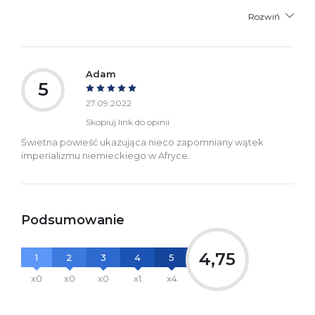
Rozwiń
Adam
5
27.09.2022
Skopiuj link do opinii
Świetna powieść ukazująca nieco zapomniany wątek
imperializmu niemieckiego w Afryce.
Podsumowanie
4,75
1
2
3
4
5
x0
x0
x0
x1
x4