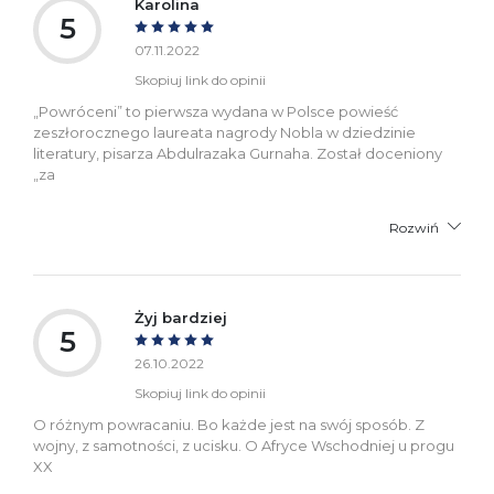
Karolina
5
07.11.2022
Skopiuj link do opinii
„Powróceni” to pierwsza wydana w Polsce powieść
zeszłorocznego laureata nagrody Nobla w dziedzinie
literatury, pisarza Abdulrazaka Gurnaha. Został doceniony
„za
Rozwiń
Żyj bardziej
5
26.10.2022
Skopiuj link do opinii
O różnym powracaniu. Bo każde jest na swój sposób. Z
wojny, z samotności, z ucisku. O Afryce Wschodniej u progu
XX