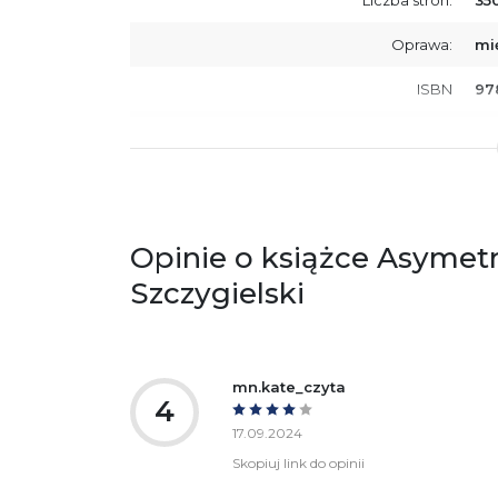
Oprawa:
mi
ISBN
97
SKU:
K8
Producent / Osoby odpowiedzialne za
Wy
zgodność produktu z przepisami:
ul.
61
Po
Opinie o książce Asymetr
ko
+4
Szczygielski
Ostrzeżenia oraz informacje dotyczące
Za
bezpieczeństwa:
mn.kate_czyta
4
17.09.2024
Skopiuj link do opinii