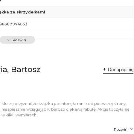
ękka ze skrzydełkami
88367974653
00633
Rozwiń
dawnictwo Poznańskie Sp. z o.o.
 Fredry 8
-701 Poznań
lska
ia, Bartosz
ntakt@wydajenamsie.pl
Dodaj opinię
8 61 623 38 38
łącznik PDF
Muszę przyznać,że książka pochłonęła mnie od pierwszej strony,
niespiesznie wciągając w bardzo ciekawą fabułę. Akcja toczyła się
w kilku wymiarach
Rozwiń