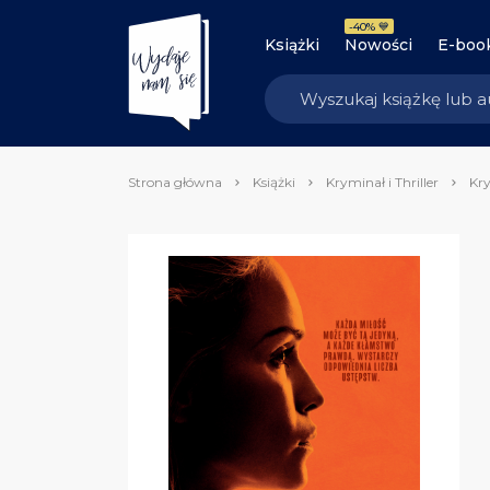
-40% 💙
Książki
Nowości
E-boo
Strona główna
Książki
Kryminał i Thriller
Kry