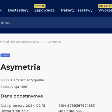
2026 📚
OD 7.50 ZŁ
ki
Bestsellery
Zapowiedzi
Pakiety i zestawy
Wyprze
minał i thriller zagraniczny
Asymetria
SERIA
Asymetria
Autor:
Bartosz Szczygielski
Seria:
Alicja Mort
Dane podstawowe
Data premiery:
2024-02-15
ISBN:
9788367974653
Liczba stron:
350
SKU:
K800633