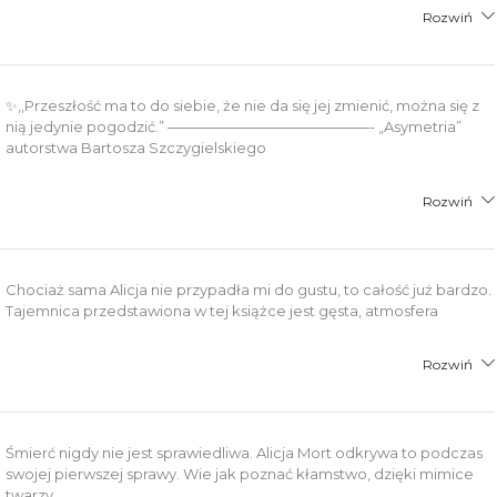
Rozwiń
✨,,Przeszłość ma to do siebie, że nie da się jej zmienić, można się z
nią jedynie pogodzić.” ——————————————- „Asymetria”
autorstwa Bartosza Szczygielskiego
Rozwiń
Chociaż sama Alicja nie przypadła mi do gustu, to całość już bardzo.
Tajemnica przedstawiona w tej książce jest gęsta, atmosfera
Rozwiń
Śmierć nigdy nie jest sprawiedliwa. Alicja Mort odkrywa to podczas
swojej pierwszej sprawy. Wie jak poznać kłamstwo, dzięki mimice
twarzy.