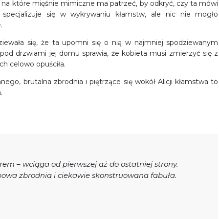
 na które mięśnie mimiczne ma patrzeć, by odkryć, czy ta mówi
 specjalizuje się w wykrywaniu kłamstw, ale nic nie mogło
.
dziewała się, że ta upomni się o nią w najmniej spodziewanym
pod drzwiami jej domu sprawia, że kobieta musi zmierzyć się z
ych celowo opuściła.
nego, brutalna zbrodnia i piętrzące się wokół Alicji kłamstwa to
.
orem – wciąga od pierwszej aż do ostatniej strony.
powa zbrodnia i ciekawie skonstruowana fabuła.