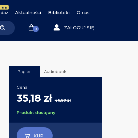
 🔥🔥
daż
Aktualności
Biblioteki
O nas
ZALOGUJ SIĘ
0
Papier
Audiobook
Cena:
35,18 zł
46,90 zł
Produkt dostępny
KUP