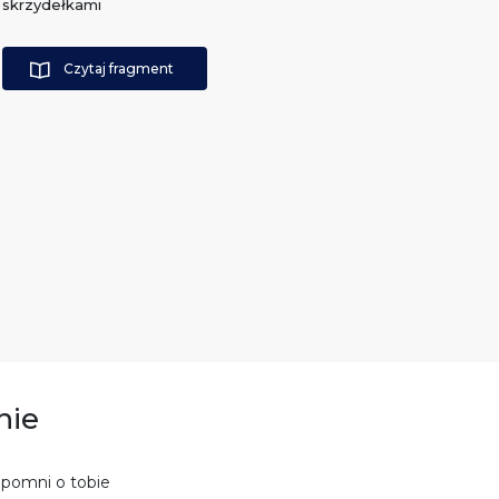
skrzydełkami
Czytaj fragment
nie
apomni o tobie