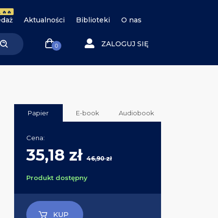
 🔥🔥
daż
Aktualności
Biblioteki
O nas
ZALOGUJ SIĘ
0
Papier
E-book
Audiobook
Cena:
35,18 zł
46,90 zł
Produkt dostępny
KUP