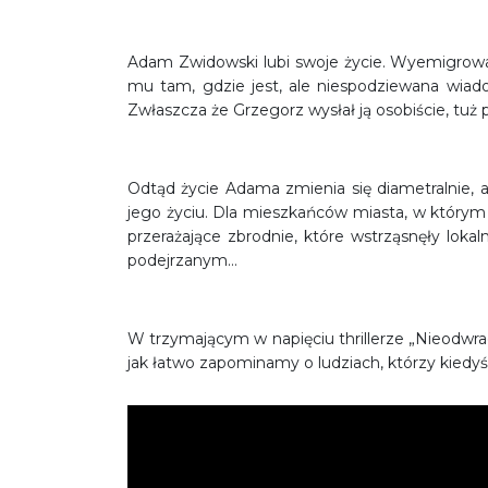
Adam Zwidowski lubi swoje życie. Wyemigrował
mu tam, gdzie jest, ale niespodziewana wia
Zwłaszcza że Grzegorz wysłał ją osobiście, tuż 
Odtąd życie Adama zmienia się diametralnie, 
jego życiu. Dla mieszkańców miasta, w którym s
przerażające zbrodnie, które wstrząsnęły lokal
podejrzanym…
W trzymającym w napięciu thrillerze „Nieodwraca
jak łatwo zapominamy o ludziach, którzy kiedyś 