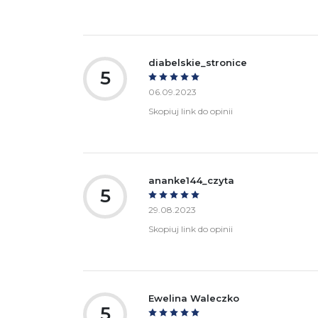
diabelskie_stronice
5
06.09.2023
Skopiuj link do opinii
ananke144_czyta
5
29.08.2023
Skopiuj link do opinii
Ewelina Waleczko
5