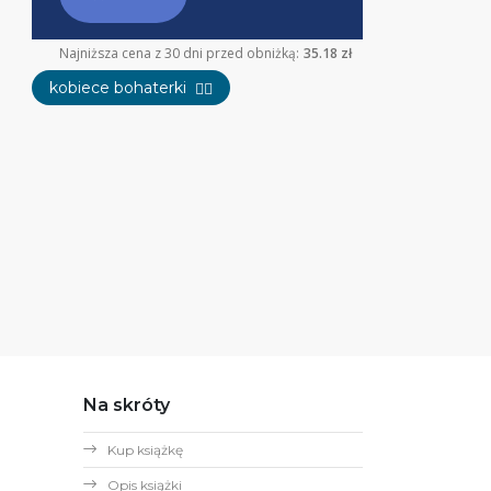
Najniższa cena z 30 dni przed obniżką:
35.18 zł
kobiece bohaterki
👱‍♀️
Na skróty
Kup książkę
Opis książki