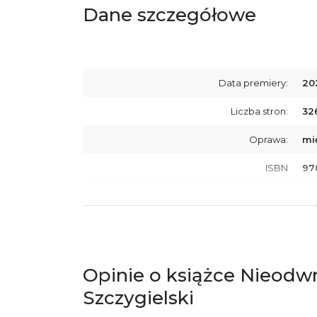
Dane szczegółowe
Data premiery:
20
Liczba stron:
32
Oprawa:
mi
ISBN
97
SKU:
K8
Producent / Osoby odpowiedzialne za
Wy
zgodność produktu z przepisami:
ul.
61
Po
Opinie o książce Nieodwr
ko
+4
Szczygielski
Ostrzeżenia oraz informacje dotyczące
Za