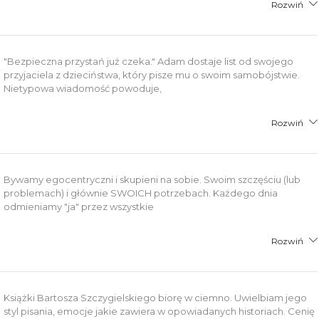
Rozwiń
"Bezpieczna przystań już czeka." Adam dostaje list od swojego
przyjaciela z dzieciństwa, który pisze mu o swoim samobójstwie.
Nietypowa wiadomość powoduje,
Rozwiń
Bywamy egocentryczni i skupieni na sobie. Swoim szczęściu (lub
problemach) i głównie SWOICH potrzebach. Każdego dnia
odmieniamy "ja" przez wszystkie
Rozwiń
Książki Bartosza Szczygielskiego biorę w ciemno. Uwielbiam jego
styl pisania, emocje jakie zawiera w opowiadanych historiach. Cenię