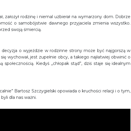
, założył rodzinę i niemal uzbierał na wymarzony dom. Dobrze
domość o samobójstwie dawnego przyjaciela zmienia wszystko.
przed swoją śmiercią.
a decyzja o wyjeździe w rodzinne strony może być najgorszą w
ię wychował, jest zupełnie obcy, a takiego najłatwiej obwinić o
ną społecznością. Kiedyś „chłopak stąd”, dziś staje się idealnym
lnie” Bartosz Szczygielski opowiada o kruchości relacji i o tym,
byli dla nas ważni.