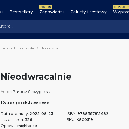
2026 📚
OD 7.50 ZŁ
ki
Bestsellery
Zapowiedzi
Pakiety i zestawy
Wyprze
minał i thriller polski
Nieodwracalnie
Nieodwracalnie
Autor:
Bartosz Szczygielski
Dane podstawowe
Data premiery:
2023-08-23
ISBN:
9788367815482
Liczba stron:
326
SKU:
K800519
Oprawa:
miękka ze