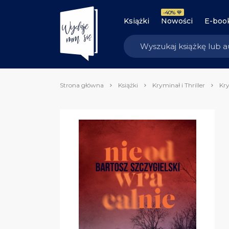
-40% 💙
Książki
Nowości
E-boo
Strona główna
Książki
Kryminał i Thriller
Kry