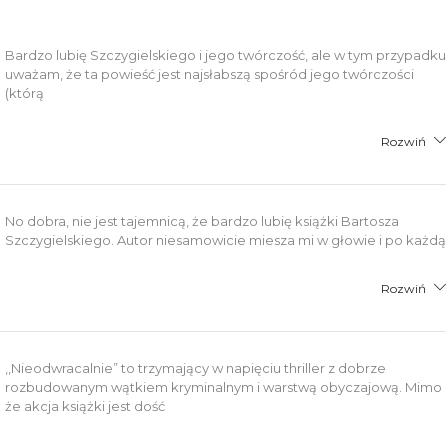
Bardzo lubię Szczygielskiego i jego twórczość, ale w tym przypadku
uważam, że ta powieść jest najsłabszą spośród jego twórczości
(którą
Rozwiń
No dobra, nie jest tajemnicą, że bardzo lubię książki Bartosza
Szczygielskiego. Autor niesamowicie miesza mi w głowie i po każdą
Rozwiń
,,Nieodwracalnie” to trzymający w napięciu thriller z dobrze
rozbudowanym wątkiem kryminalnym i warstwą obyczajową. Mimo
że akcja książki jest dość