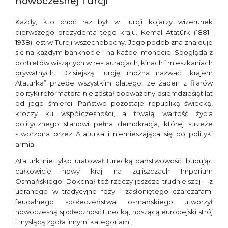
nowoczesnej Turcji
Każdy, kto choć raz był w Turcji kojarzy wizerunek
pierwszego prezydenta tego kraju. Kemal Atatürk (1881–
1938) jest w Turcji wszechobecny. Jego podobizna znajduje
się na każdym banknocie i na każdej monecie. Spogląda z
portretów wiszących w restauracjach, kinach i mieszkaniach
prywatnych. Dzisiejszą Turcję można nazwać „krajem
Atatürka” przede wszystkim dlatego, że żaden z filarów
polityki reformatora nie został podważony osiemdziesiąt lat
od jego śmierci. Państwo pozostaje republiką świecką,
kroczy ku współczesności, a trwałą wartość życia
politycznego stanowi pełna demokracja, której strzeże
stworzona przez Atatürka i niemieszająca się do polityki
armia.
Atatürk nie tylko uratował turecką państwowość, budując
całkowicie nowy kraj na zgliszczach Imperium
Osmańskiego. Dokonał też rzeczy jeszcze trudniejszej – z
ubranego w tradycyjne fezy i zasłoniętego czarczafami
feudalnego społeczeństwa osmańskiego utworzył
nowoczesną społeczność turecką, noszącą europejski strój
i myślącą zgoła innymi kategoriami.