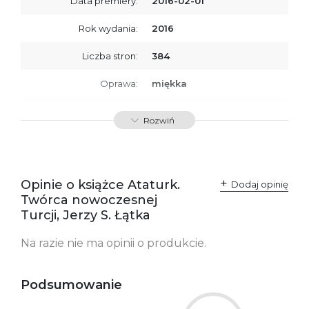
Data premiery:
2016-02-01
Rok wydania:
2016
Liczba stron:
384
Oprawa:
miękka
ISBN
9788379763771
Rozwiń
SKU:
K732656
Producent / Osoby
Wydawnictwo Poznańskie
odpowiedzialne za
Sp. z o.o.
Opinie o książce Ataturk.
Dodaj opinię
zgodność produktu z
ul. Fredry 8
Twórca nowoczesnej
przepisami:
61-701 Poznań
Polska
Turcji, Jerzy S. Łątka
kontakt@wydajenamsie.pl
+48 61 623 38 38
Na razie nie ma opinii o produkcie.
Ostrzeżenia oraz
Załącznik PDF
informacje dotyczące
bezpieczeństwa:
Podsumowanie