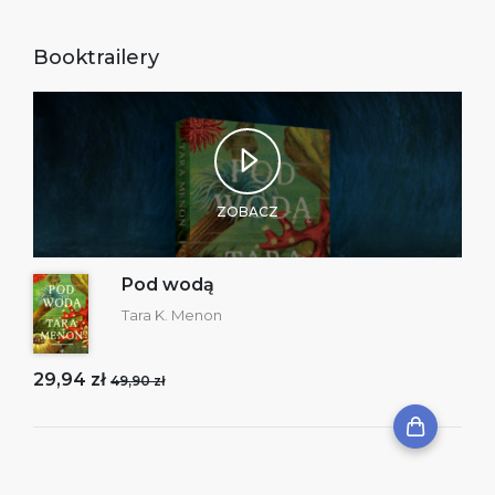
Booktrailery
ZOBACZ
Pod wodą
Tara K. Menon
29,94 zł
49,90 zł