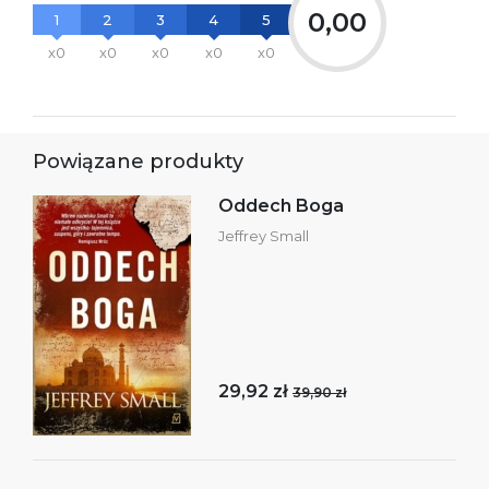
0,00
1
2
3
4
5
x0
x0
x0
x0
x0
Powiązane produkty
Oddech Boga
Jeffrey Small
29,92 zł
39,90 zł