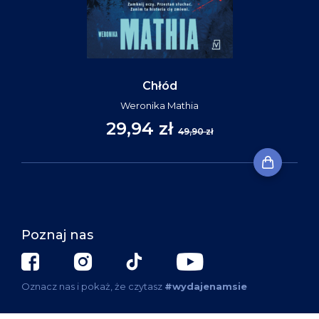
Chłód
Weronika Mathia
29,94 zł
49,90 zł
Poznaj nas
Oznacz nas i pokaż, że czytasz
#wydajenamsie