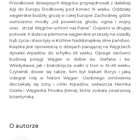
Przodkowie dzisiejszych Węgrów przywędrowali z dalekiej
Azji do Europy Środkowej pod koniec IX wieku. Oddziały
węgierskie budziły grozę w całej Europie Zachodniej, gdzie
wznoszono modły „od powietrza, głodu, ognia i wojny
oraz… strzał Węgrów uchroń nas Panie”. Dopiero w drugiej
połowie X stulecia plemiona węgierskie przeszły na osiadły
tryb życia i stworzyły w Kotlinie Naddunajskiej silne państwo.
Książka jest opowieścią o dziejach panującej na Węgrzech
dynastii Arpadów do schyłku XII wieku. Opisuje zarówno
budowę potęgi Węgier w dobie św. Stefana i św.
Władysława, jak i bratobójcze walki o tron w XI–XII wieku.
Czytelnik dowie się także, kim był bękart Borys i jaką
odegrał rolę w historii Węgier. Osobnego omówienia
doczekały się żony i córki Arpadów, zwłaszcza Niemka
Gizela i Węgierka Piroska (Irena), która została cesarzową
bizantyńską.
O autorze