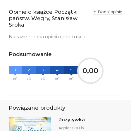
Producent / Osoby
Wydawnictwo Poznańskie
odpowiedzialne za
Sp. z o.o.
Opinie o książce Początki
Dodaj opinię
zgodność produktu z
ul. Fredry 8
państw. Węgry, Stanisław
przepisami:
61-701 Poznań
Polska
Sroka
kontakt@wydajenamsie.pl
+48 61 623 38 38
Na razie nie ma opinii o produkcie.
Ostrzeżenia oraz
Załącznik PDF
informacje dotyczące
bezpieczeństwa:
Podsumowanie
0,00
1
2
3
4
5
x0
x0
x0
x0
x0
Powiązane produkty
Pozytywka
Agnieszka Lis