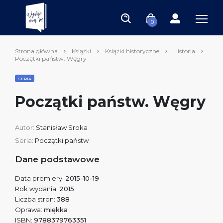
0
Strona główna
Książki
Książki historyczne
Historia
Początki państw. Węgry
SERIA
Początki państw. Węgry
Autor:
Stanisław Sroka
Seria:
Początki państw
Dane podstawowe
Data premiery:
2015-10-19
Rok wydania:
2015
Liczba stron:
388
Oprawa:
miękka
ISBN:
9788379763351