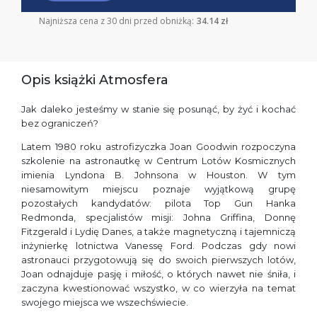
Najniższa cena z 30 dni przed obniżką:
34.14 zł
Opis książki Atmosfera
Jak daleko jesteśmy w stanie się posunąć, by żyć i kochać
bez ograniczeń?
Latem 1980 roku astrofizyczka Joan Goodwin rozpoczyna
szkolenie na astronautkę w Centrum Lotów Kosmicznych
imienia Lyndona B. Johnsona w Houston. W tym
niesamowitym miejscu poznaje wyjątkową grupę
pozostałych kandydatów: pilota Top Gun Hanka
Redmonda, specjalistów misji: Johna Griffina, Donnę
Fitzgerald i Lydię Danes, a także magnetyczną i tajemniczą
inżynierkę lotnictwa Vanessę Ford. Podczas gdy nowi
astronauci przygotowują się do swoich pierwszych lotów,
Joan odnajduje pasję i miłość, o których nawet nie śniła, i
zaczyna kwestionować wszystko, w co wierzyła na temat
swojego miejsca we wszechświecie.