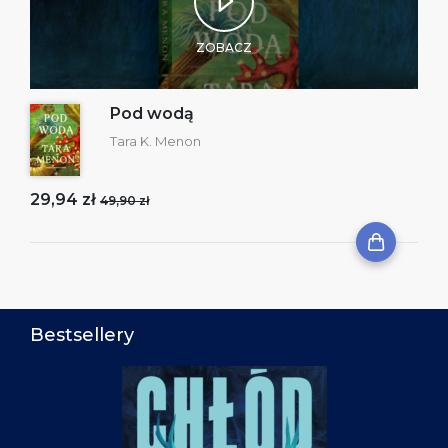
ZOBACZ
Pod wodą
Tara K. Menon
29,94 zł
49,90 zł
Bestsellery