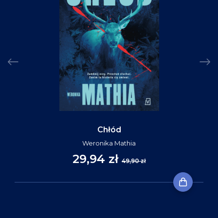
Chłód
Weronika Mathia
29,94 zł
49,90 zł