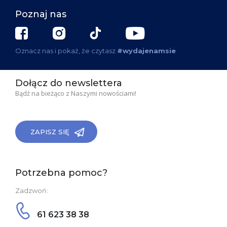
Poznaj nas
Oznacz nas i pokaż, że czytasz
#wydajenamsie
Dołącz do newslettera
Bądź na bieżąco z Naszymi nowościami!
ZAPISZ SIĘ
Potrzebna pomoc?
Zadzwoń:
61 623 38 38