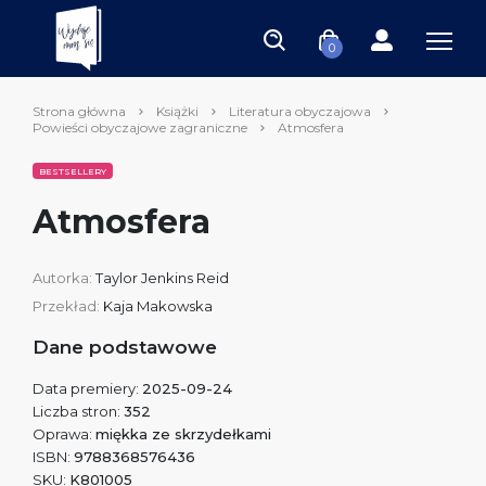
0
Strona główna
Książki
Literatura obyczajowa
Powieści obyczajowe zagraniczne
Atmosfera
BESTSELLERY
Atmosfera
Autorka:
Taylor Jenkins Reid
Przekład:
Kaja Makowska
Dane podstawowe
Data premiery:
2025-09-24
Liczba stron:
352
Oprawa:
miękka ze skrzydełkami
ISBN:
9788368576436
SKU:
K801005