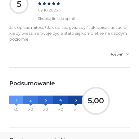
5
09.10.2025
Skopiuj link do opinii
Jak opisać miłość? Jak opisać gwiazdy? Jak opisać uczucie,
kiedy wiesz, że twoje życie stało się kompletne na każdym
poziomie,
Rozwiń
Podsumowanie
5,00
1
2
3
4
5
x0
x0
x0
x0
x1