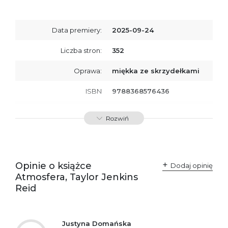
Data premiery:
2025-09-24
Liczba stron:
352
Oprawa:
miękka ze skrzydełkami
ISBN
9788368576436
SKU:
K801005
Rozwiń
Producent / Osoby
Wydawnictwo Poznańskie
odpowiedzialne za
Sp. z o.o.
zgodność produktu z
ul. Fredry 8
przepisami:
61-701 Poznań
Opinie o książce
Polska
Dodaj opinię
kontakt@wydajenamsie.pl
Atmosfera, Taylor Jenkins
+48 61 623 38 38
Reid
Ostrzeżenia oraz
Załącznik PDF
informacje dotyczące
bezpieczeństwa:
Justyna Domańska