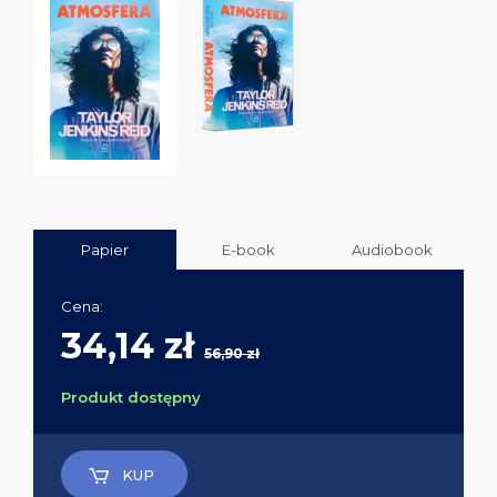
Papier
E-book
Audiobook
Cena:
34,14 zł
56,90 zł
Produkt dostępny
KUP