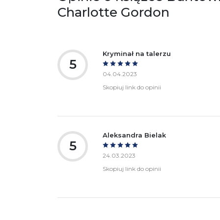
Ostrzeżenia oraz informacje dotyczące
Za
Charlotte Gordon
bezpieczeństwa:
Kryminał na talerzu
5
04.04.2023
Skopiuj link do opinii
Aleksandra Bielak
5
24.03.2023
Skopiuj link do opinii