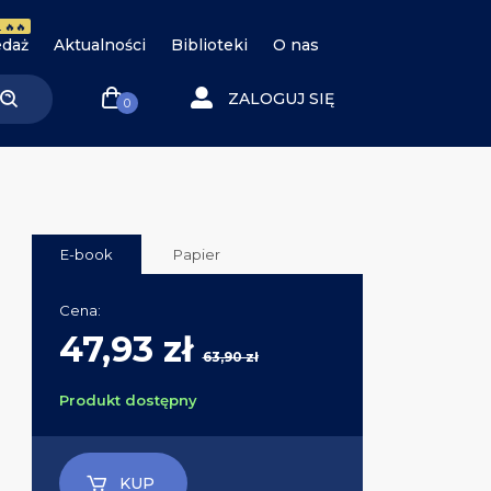
 🔥🔥
daż
Aktualności
Biblioteki
O nas
ZALOGUJ SIĘ
0
E-book
Papier
Cena:
47,93 zł
63,90 zł
Produkt dostępny
KUP