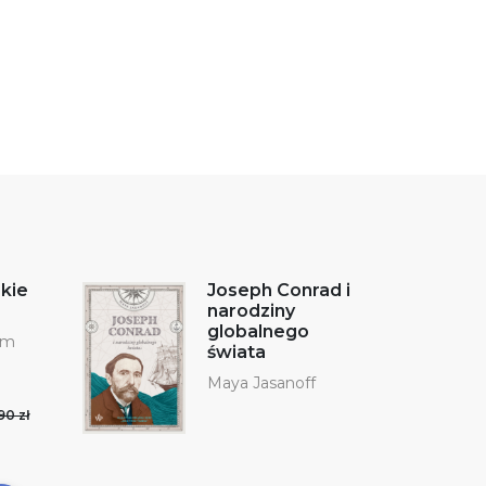
kie
Joseph Conrad i
narodziny
globalnego
em
świata
Maya Jasanoff
90 zł