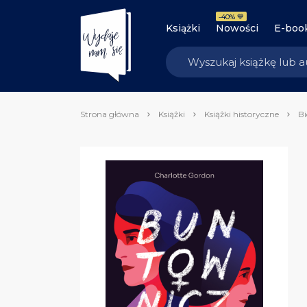
-40% 💙
Książki
Nowości
E-boo
Strona główna
Książki
Książki historyczne
Bi