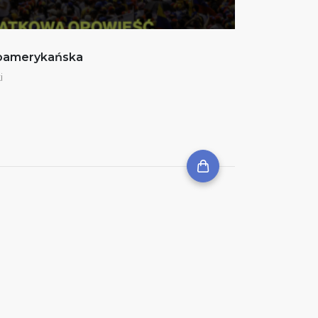
noamerykańska
i