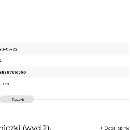
23-03-22
4
88367616560
00310
dawnictwo Poznańskie Sp. z o.o.
Rozwiń
 Fredry 8
-701 Poznań
lska
ntakt@wydajenamsie.pl
8 61 623 38 38
iczki (wyd.2),
Dodaj opinię