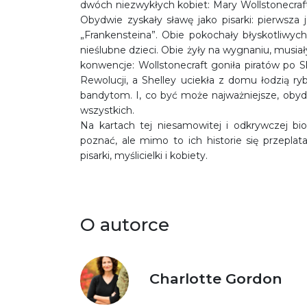
dwóch niezwykłych kobiet: Mary Wollstonecraft –
Obydwie zyskały sławę jako pisarki: pierwsza
„Frankensteina”. Obie pokochały błyskotliwy
nieślubne dzieci. Obie żyły na wygnaniu, musiał
konwencje: Wollstonecraft goniła piratów po S
Rewolucji, a Shelley uciekła z domu łodzią r
bandytom. I, co być może najważniejsze, obydw
wszystkich.
Na kartach tej niesamowitej i odkrywczej biog
poznać, ale mimo to ich historie się przepla
pisarki, myślicielki i kobiety.
O autorce
Charlotte Gordon