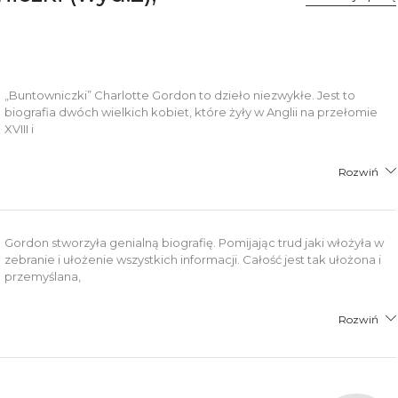
łącznik PDF
„Buntowniczki” Charlotte Gordon to dzieło niezwykłe. Jest to
biografia dwóch wielkich kobiet, które żyły w Anglii na przełomie
XVIII i
Rozwiń
Gordon stworzyła genialną biografię. Pomijając trud jaki włożyła w
zebranie i ułożenie wszystkich informacji. Całość jest tak ułożona i
przemyślana,
Rozwiń