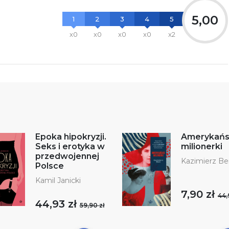
5,00
1
2
3
4
5
x0
x0
x0
x0
x2
Epoka hipokryzji.
Amerykańs
Seks i erotyka w
milionerki
przedwojennej
Kazimierz B
Polsce
Kamil Janicki
7,90 zł
44,
44,93 zł
59,90 zł