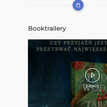
Booktrailery
ZOBACZ