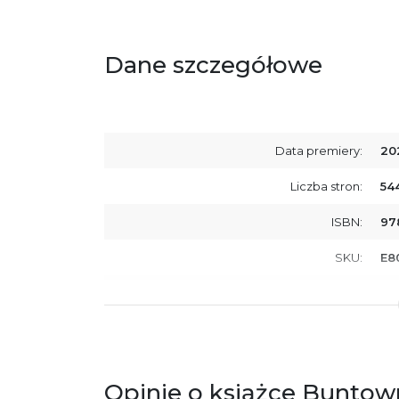
Dane szczegółowe
Data premiery:
20
Liczba stron:
54
ISBN:
97
SKU:
E8
Producent / Osoby odpowiedzialne za
Wy
zgodność produktu z przepisami:
ul.
61
Po
ko
+4
Opinie o książce Buntown