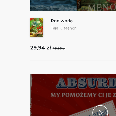
Pod wodą
Tara K. Menon
29,94 zł
49,90 zł