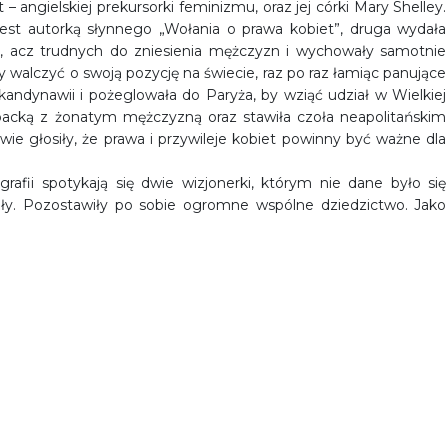
 angielskiej prekursorki feminizmu, oraz jej córki Mary Shelley.
 jest autorką słynnego „Wołania o prawa kobiet”, druga wydała
ch, acz trudnych do zniesienia mężczyzn i wychowały samotnie
y walczyć o swoją pozycję na świecie, raz po raz łamiąc panujące
kandynawii i pożeglowała do Paryża, by wziąć udział w Wielkiej
ybacką z żonatym mężczyzną oraz stawiła czoła neapolitańskim
ie głosiły, że prawa i przywileje kobiet powinny być ważne dla
rafii spotykają się dwie wizjonerki, którym nie dane było się
tały. Pozostawiły po sobie ogromne wspólne dziedzictwo. Jako