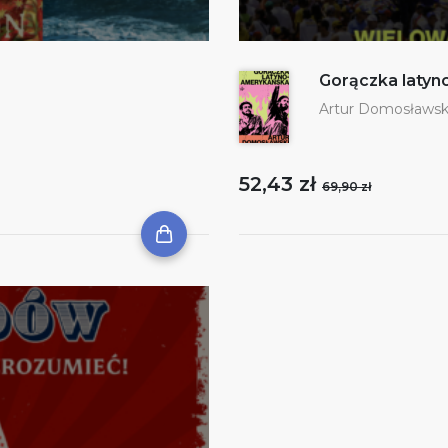
Gorączka laty
Artur Domosławsk
52,43 zł
69,90 zł