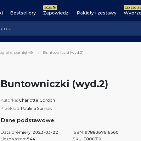
2026 📚
OD 7.50 ZŁ
ki
Bestsellery
Zapowiedzi
Pakiety i zestawy
Wyprze
ografie, pamiętniki
Buntowniczki (wyd.2)
Buntowniczki (wyd.2)
Autorka:
Charlotte Gordon
Przekład:
Paulina Surniak
Dane podstawowe
Data premiery:
2023-03-22
ISBN:
9788367616560
Liczba stron:
544
SKU:
E800310