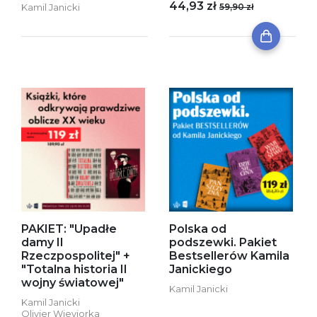
44,93 zł
Kamil Janicki
59,90 zł
PAKIET: "Upadłe
Polska od
damy II
podszewki. Pakiet
Rzeczpospolitej" +
Bestsellerów Kamila
"Totalna historia II
Janickiego
wojny światowej"
Kamil Janicki
Kamil Janicki
Olivier Wieviorka