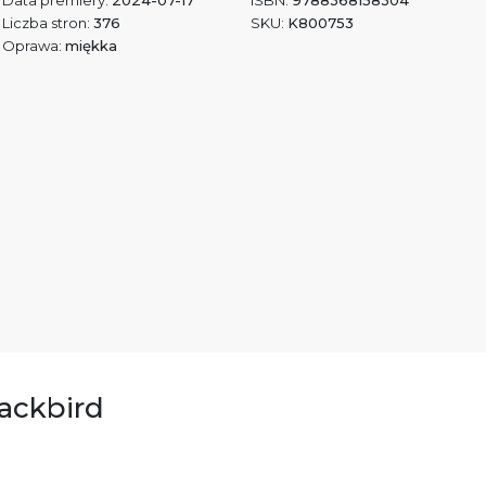
Data premiery:
2024-07-17
ISBN:
9788368158304
Liczba stron:
376
SKU:
K800753
Oprawa:
miękka
lackbird