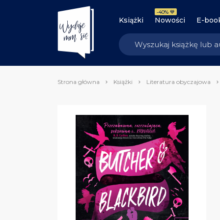
-40% 💙
Książki
Nowości
E-boo
Strona główna
Książki
Literatura obyczajowa