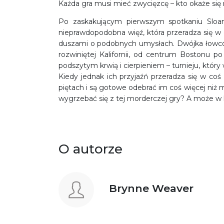
Każda gra musi mieć zwycięzcę – kto okaże si
Po zaskakującym pierwszym spotkaniu Sloan
nieprawdopodobna więź, która przeradza się w
duszami o podobnych umysłach. Dwójka łowców
rozwiniętej Kalifornii, od centrum Bostonu po
podszytym krwią i cierpieniem – turnieju, któr
Kiedy jednak ich przyjaźń przeradza się w coś
piętach i są gotowe odebrać im coś więcej niż m
wygrzebać się z tej morderczej gry? A może w 
O autorze
Brynne Weaver