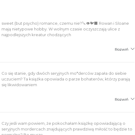
łącznik PDF
sweet (but psycho) romance, czemu nie?🔪👁️🐦‍⬛ Rowan i Sloane
mają nietypowe hobby. W wolnym czasie oczyszczają ulice z
najpodlejszych kreatur chodzących
Rozwiń
Co się stanie, gdy dwóch seryjnych mo*derców zapała do siebie
uczuciem? Ta książka opowiada o parze bohaterów, którzy parają
się likwidowaniem
Rozwiń
Czy jeśli wam powiem, że pokochałam książkę opowiadającą o
seryjnych mordercach znajdujących prawdziwą miłość to będzie to
normalne? Bo muszę