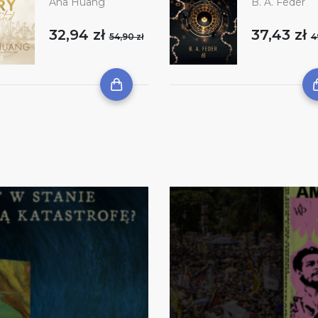
Ana Huang
B. A. Feder
32,94 zł
37,43 zł
54,90 zł
4