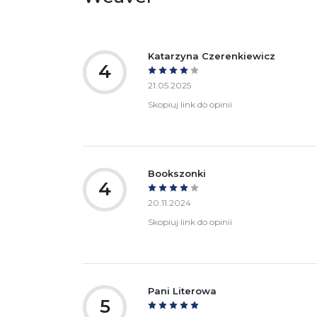
Ostrzeżenia oraz informacje dotyczące
Za
bezpieczeństwa:
Katarzyna Czerenkiewicz
4
21.05.2025
Skopiuj link do opinii
Bookszonki
4
20.11.2024
Skopiuj link do opinii
Pani Literowa
5