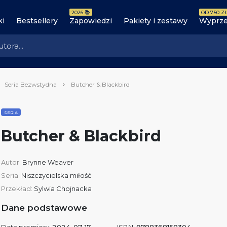
2026 📚
OD 7.50 ZŁ
ki
Bestsellery
Zapowiedzi
Pakiety i zestawy
Wyprze
Seria Bezwstydna
Butcher & Blackbird
SERIA
Butcher & Blackbird
Autor:
Brynne Weaver
Seria:
Niszczycielska miłość
Przekład:
Sylwia Chojnacka
Dane podstawowe