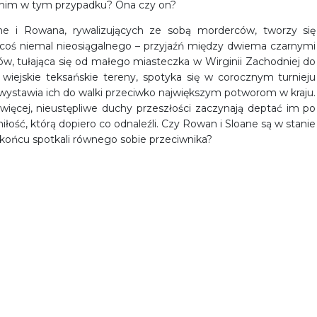
ę nim w tym przypadku? Ona czy on?
e i Rowana, rywalizujących ze sobą morderców, tworzy się
 coś niemal nieosiągalnego – przyjaźń między dwiema czarnymi
, tułająca się od małego miasteczka w Wirginii Zachodniej do
 wiejskie teksańskie tereny, spotyka się w corocznym turnieju
y wystawia ich do walki przeciwko największym potworom w kraju.
 więcej, nieustępliwe duchy przeszłości zaczynają deptać im po
iłość, którą dopiero co odnaleźli. Czy Rowan i Sloane są w stanie
końcu spotkali równego sobie przeciwnika?