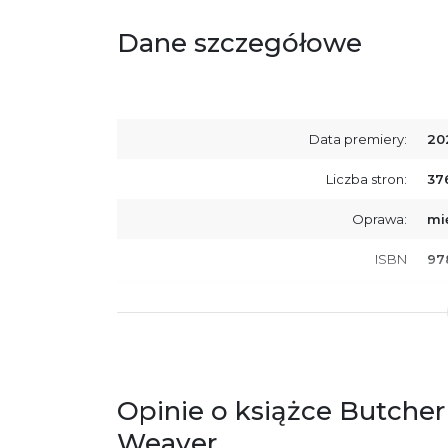
Dane szczegółowe
Data premiery:
20
Liczba stron:
37
Oprawa:
mi
ISBN
97
SKU:
K8
Producent / Osoby odpowiedzialne za
Wy
zgodność produktu z przepisami:
ul.
61
Po
Opinie o książce Butcher
ko
+4
Weaver