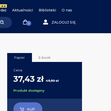
 🔥🔥
daż
Aktualności
Biblioteki
O nas
ZALOGUJ SIĘ
0
Papier
E-book
Cena:
37,43 zł
49,90 zł
Produkt dostępny
KUP