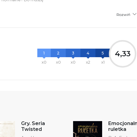
Rozwiń
4,33
1
2
3
4
5
x0
x0
x0
x2
x1
Gry. Seria
Emocjonal
Twisted
ruletka