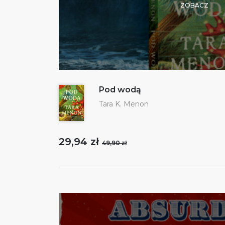
ZOBACZ
Pod wodą
Tara K. Menon
29,94 zł
49,90 zł