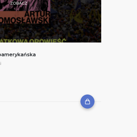
ZOBACZ
noamerykańska
i