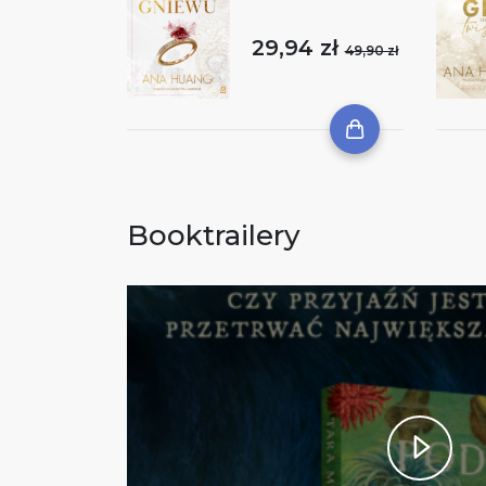
29,94 zł
49,90 zł
Booktrailery