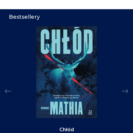
Bestsellery
Chłód