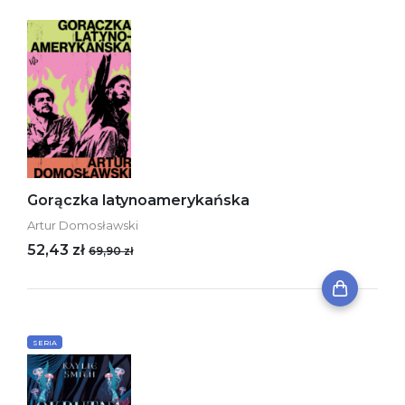
Gorączka latynoamerykańska
Artur Domosławski
52,43 zł
69,90 zł
SERIA