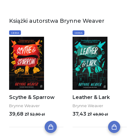
Książki autorstwa Brynne Weaver
SERIA
SERIA
Scythe & Sparrow
Leather & Lark
Brynne Weaver
Brynne Weaver
39,68 zł
37,43 zł
52,90 zł
49,90 zł