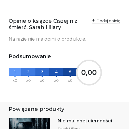
SKU:
K734031
Producent / Osoby
Wydawnictwo Poznańskie
odpowiedzialne za
Sp. z o.o.
Opinie o książce Ciszej niż
Dodaj opinię
zgodność produktu z
ul. Fredry 8
śmierć, Sarah Hilary
przepisami:
61-701 Poznań
Polska
kontakt@wydajenamsie.pl
Na razie nie ma opinii o produkcie.
+48 61 623 38 38
Ostrzeżenia oraz
Załącznik PDF
Podsumowanie
informacje dotyczące
bezpieczeństwa:
0,00
1
2
3
4
5
x0
x0
x0
x0
x0
Powiązane produkty
Nie ma innej ciemności
Sarah Hilary