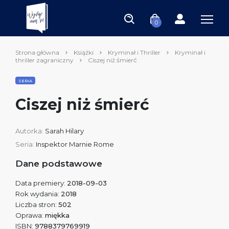
0
Strona główna
Książki
Kryminał i Thriller
Kryminał i
thriller zagraniczny
Ciszej niż śmierć
SERIA
Ciszej niż śmierć
Autorka:
Sarah Hilary
Seria:
Inspektor Mar­nie Rome
Dane podstawowe
Data premiery:
2018-09-03
Rok wydania:
2018
Liczba stron:
502
Oprawa:
miękka
ISBN:
9788379769919