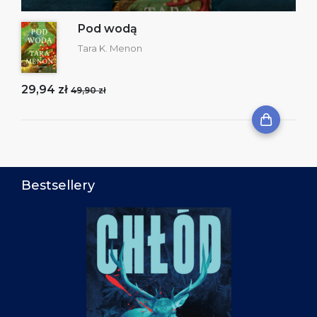
Pod wodą
Tara K. Menon
29,94 zł
49,90 zł
Bestsellery