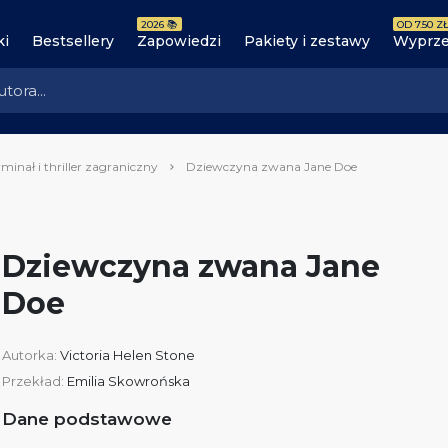
2026 📚
OD 7.50 ZŁ
ki
Bestsellery
Zapowiedzi
Pakiety i zestawy
Wyprze
minał i thriller zagraniczny
Dziewczyna zwana Jane Doe
Dziewczyna zwana Jane
Doe
Autorka:
Victoria Helen Stone
Przekład:
Emilia Skowrońska
Dane podstawowe