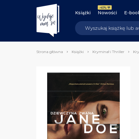
-40% 💙
Książki
Nowości
E-boo
Strona główna
Książki
Kryminał i Thriller
Kry