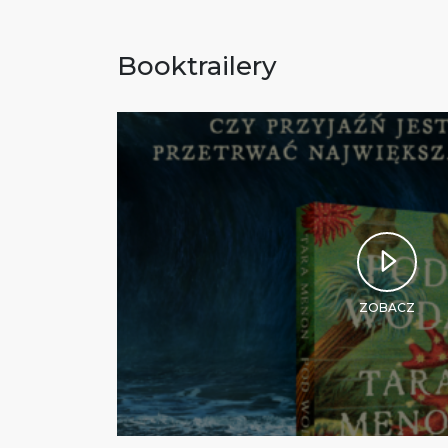
Booktrailery
ZOBACZ