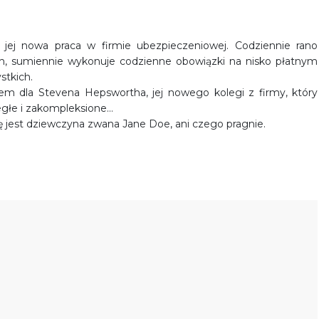
k jej nowa praca w firmie ubezpieczeniowej. Codziennie rano
ach, sumiennie wykonuje codzienne obowiązki na nisko płatnym
stkich.
lem dla Stevena Hepswortha, jej nowego kolegi z firmy, który
uległe i zakompleksione…
ę jest dziewczyna zwana Jane Doe, ani czego pragnie.