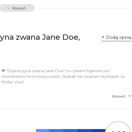
88366381667
Rozwiń
34200
dawnictwo Poznańskie Sp. z o.o.
 Fredry 8
zyna zwana Jane Doe,
-701 Poznań
Dodaj opinię
lska
ntakt@wydajenamsie.pl
8 61 623 38 38
łącznik PDF
🧡 "Dziewczyna zwana Jane Doe" to czasem tajemnicza i
momentami mroczna powieść. Jednak nie uważam tej książki za
thriller choć
Rozwiń