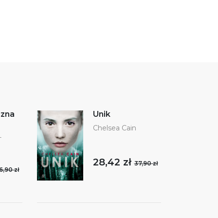
czna
Unik
Chelsea Cain
-
28,42 zł
37,90 zł
6,90 zł