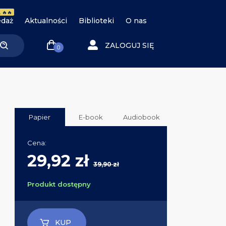
 🔥🔥
daż
Aktualności
Biblioteki
O nas
ZALOGUJ SIĘ
0
Papier
E-book
Audiobook
Cena:
29,92 zł
39,90 zł
Produkt dostępny
KUP