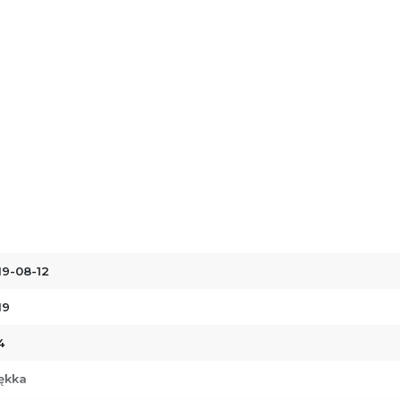
19-08-12
19
4
ękka