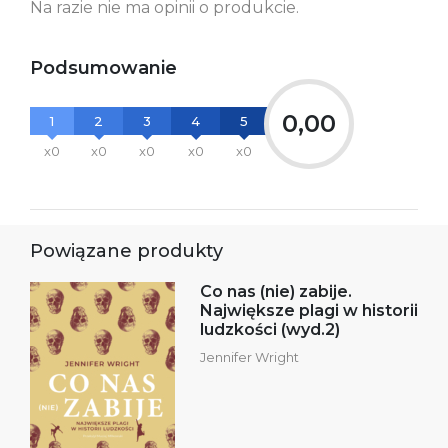
Na razie nie ma opinii o produkcie.
Podsumowanie
0,00
1
2
3
4
5
x0
x0
x0
x0
x0
Powiązane produkty
Co nas (nie) zabije.
Największe plagi w historii
ludzkości (wyd.2)
Jennifer Wright