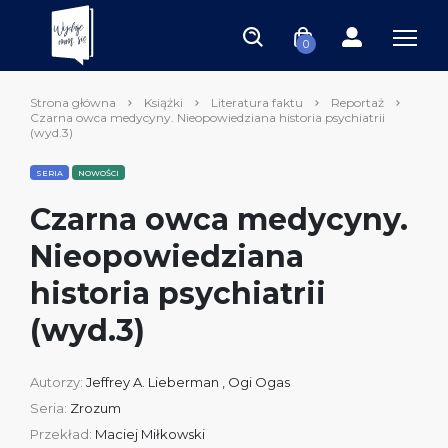
0
Strona główna
Książki
Literatura faktu
Reportaż
Czarna owca medycyny. Nieopowiedziana historia psychiatrii
(wyd.3)
SERIA
NOWOŚCI
Czarna owca medycyny.
Nieopowiedziana
historia psychiatrii
(wyd.3)
Autorzy:
Jeffrey A. Lieberman
,
Ogi Ogas
Seria:
Zrozum
Przekład:
Maciej Miłkowski