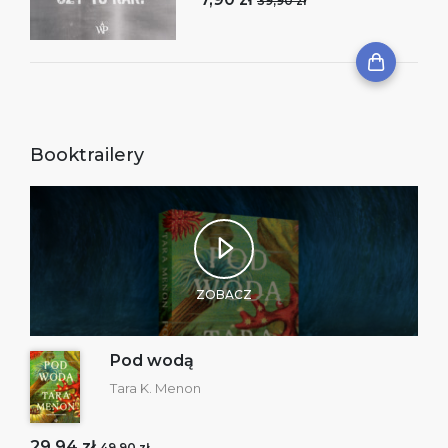
39,90 zł
Booktrailery
ZOBACZ
Pod wodą
Tara K. Menon
29,94 zł
49,90 zł