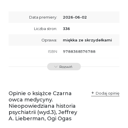
Data premiery:
2026-06-02
Liczba stron:
336
Oprawa:
miękka ze skrzydełkami
ISBN
9788368576788
SKU:
K801134
Rozwiń
Producent / Osoby
Wydawnictwo Poznańskie
odpowiedzialne za
Sp. z o.o.
zgodność produktu z
ul. Fredry 8
przepisami:
61-701 Poznań
Opinie o książce Czarna
Polska
Dodaj opinię
kontakt@wydajenamsie.pl
owca medycyny.
+48 61 623 38 38
Nieopowiedziana historia
psychiatrii (wyd.3), Jeffrey
Ostrzeżenia oraz
Załącznik PDF
A. Lieberman, Ogi Ogas
informacje dotyczące
bezpieczeństwa: