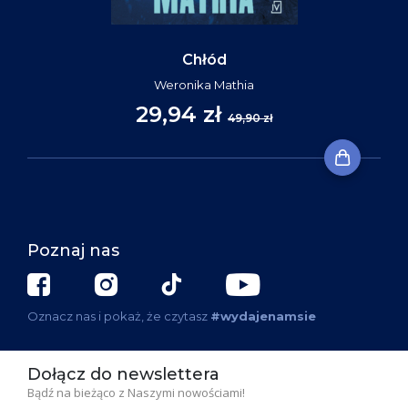
Chłód
Weronika Mathia
29,94 zł
49,90 zł
Poznaj nas
Oznacz nas i pokaż, że czytasz
#wydajenamsie
Dołącz do newslettera
Bądź na bieżąco z Naszymi nowościami!