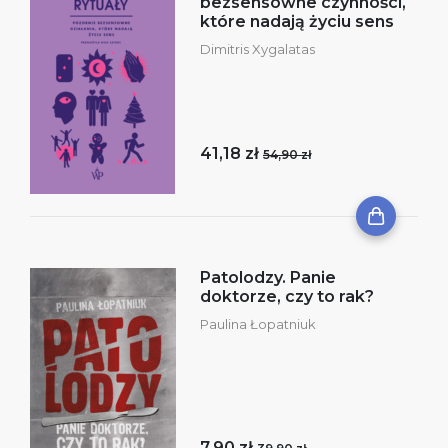
bezsensowne czynności,
które nadają życiu sens
Dimitris Xygalatas
41,18 zł
54,90 zł
Patolodzy. Panie
doktorze, czy to rak?
Paulina Łopatniuk
7,90 zł