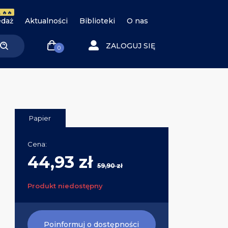
 🔥🔥
daż
Aktualności
Biblioteki
O nas
ZALOGUJ SIĘ
0
Papier
Cena:
44,93 zł
59,90 zł
Produkt niedostępny
Poinformuj o dostępności