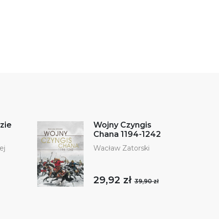
zie
Wojny Czyngis
Chana 1194-1242
ej
Wacław Zatorski
29,92 zł
39,90 zł