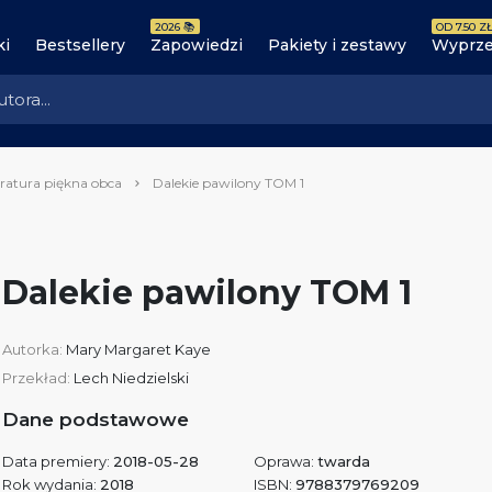
2026 📚
OD 7.50 ZŁ
ki
Bestsellery
Zapowiedzi
Pakiety i zestawy
Wyprze
eratura piękna obca
Dalekie pawilony TOM 1
Dalekie pawilony TOM 1
Autorka:
Mary Margaret Kaye
Przekład:
Lech Niedzielski
Dane podstawowe
Data premiery:
2018-05-28
Oprawa:
twarda
Rok wydania:
2018
ISBN:
9788379769209