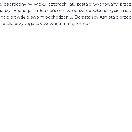
ec, osierocony w wieku czterech lat, zostaje wychowany przez
r radży. Będąc już młodzieńcem, w obawie o własne życie musi
znaje prawdę o swoim pochodzeniu. Dorastający Ash staje przed
ierska przysięga czy wewnętrzna tęsknota?