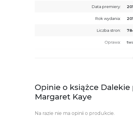
Data premiery:
20
Rok wydania:
20
Liczba stron:
78
Oprawa:
tw
ISBN
97
SKU:
K7
Producent / Osoby odpowiedzialne za
Wy
zgodność produktu z przepisami:
ul.
Opinie o książce Dalekie
61
Po
Margaret Kaye
ko
+4
Na razie nie ma opinii o produkcie.
Ostrzeżenia oraz informacje dotyczące
Za
bezpieczeństwa: