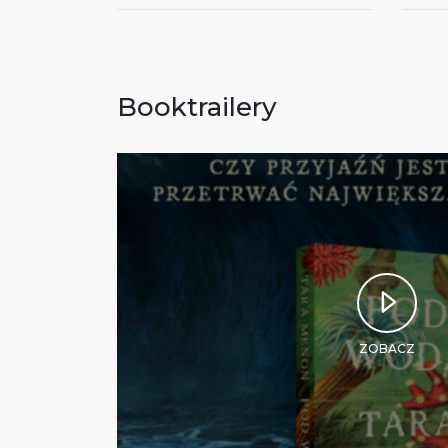
Booktrailery
ZOBACZ