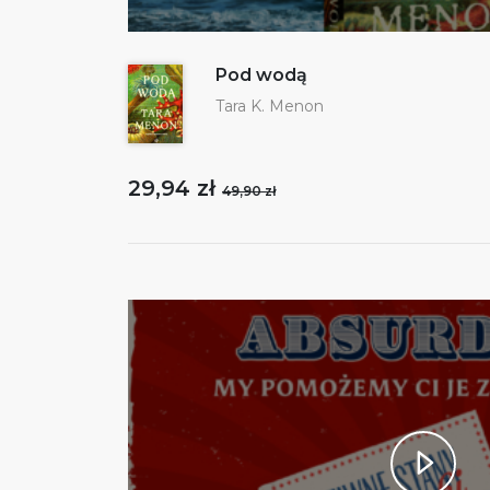
Pod wodą
Tara K. Menon
29,94 zł
49,90 zł