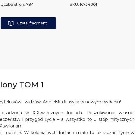
Liczba stron:
784
SKU:
K734001
Czytaj fragment
ilony TOM 1
czytelników i widzów. Angielska klasyka w nowym wydaniu!
a osadzona w XIX-wiecznych Indiach. Poszukiwanie własnej
ieczeństw i przygód życie – a wszystko to u stóp mitycznych
Pawilonami.
ej rodzinie. W kolonialnych Indiach miało to oznaczać życie w