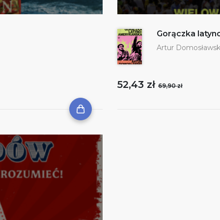
Gorączka laty
Artur Domosławsk
52,43 zł
69,90 zł