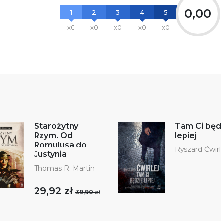
0,00
1
2
3
4
5
x0
x0
x0
x0
x0
Starożytny
Tam Ci będ
Rzym. Od
lepiej
Romulusa do
Ryszard Ćwirl
Justynia
Thomas R. Martin
29,92 zł
39,90 zł