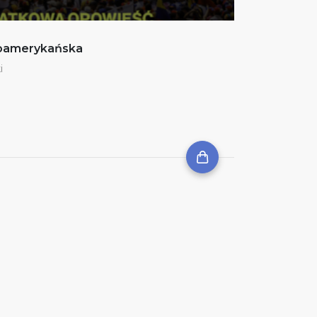
noamerykańska
i