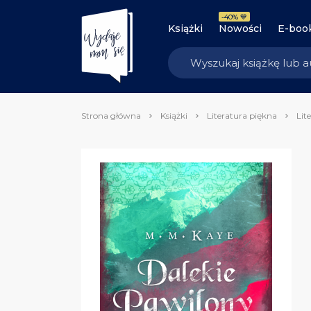
-40% 💙
Książki
Nowości
E-boo
Strona główna
Książki
Literatura piękna
Lit