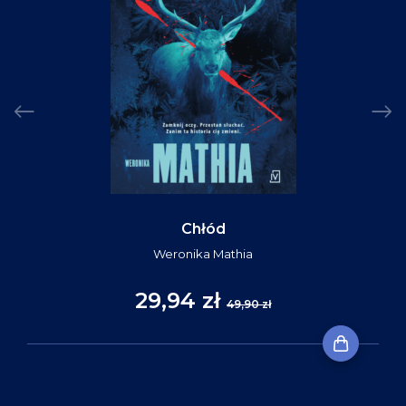
Chłód
Weronika Mathia
29,94 zł
49,90 zł