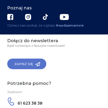
Poznaj nas
Oznacz nas i pokaż, że czytasz
#wydajenamsie
Dołącz do newslettera
Bądź na bieżąco z Naszymi nowościami!
ZAPISZ SIĘ
Potrzebna pomoc?
Zadzwoń:
61 623 38 38