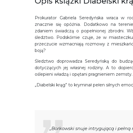
Opis książki Diabelski kr
Prokurator Gabriela Seredyńska wraca w ro
znacznie się opóźnia. Dodatkowo na terenie 
zdaniem świadczą o popełnionej zbrodni. Wbr
śledztwo. Podskórnie czuje, że w miasteczku
przeczucie wzmacniają rozmowy z mieszkańca
boją?
Śledztwo doprowadza Seredyńską do budząc
dotyczących jej własnej rodziny. A to dopiero
oślepieni władzą i opętani pragnieniem zemsty.
„Diabelski krąg” to kryminał pełen silnych emoc
„Borkowski snuje intrygującą i pełną 