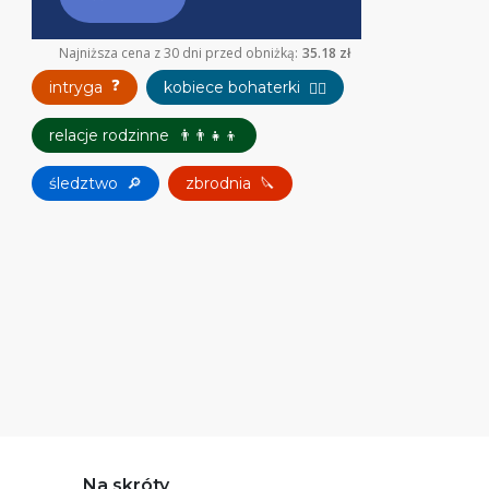
Najniższa cena z 30 dni przed obniżką:
35.18 zł
❓
intryga
kobiece bohaterki
👱‍♀️
relacje rodzinne
👨‍👨‍👧‍👦
śledztwo
🔎
zbrodnia
🔪
Na skróty