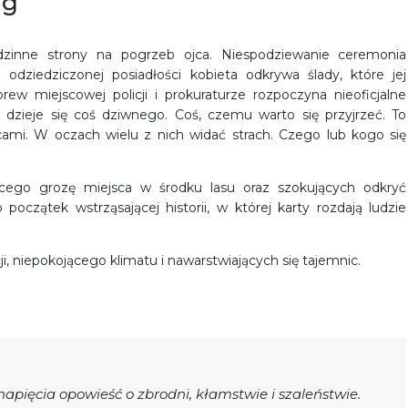
ąg
dzinne strony na pogrzeb ojca. Niespodziewanie ceremonia
odziedziczonej posiadłości kobieta odkrywa ślady, które jej
ew miejscowej policji i prokuraturze rozpoczyna nieoficjalne
 dzieje się coś dziwnego. Coś, czemu warto się przyjrzeć. To
mi. W oczach wielu z nich widać strach. Czego lub kogo się
ego grozę miejsca w środku lasu oraz szokujących odkryć
 początek wstrząsającej historii, w której karty rozdają ludzie
ji, niepokojącego klimatu i nawarstwiających się tajemnic.
napięcia opowieść o zbrodni, kłamstwie i szaleństwie.