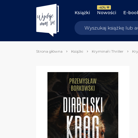
-40% 💙
Książki
Nowości
E-boo
Strona główna
Książki
Kryminał i Thriller
Kry