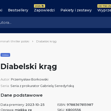
2026 📚
OD 7.50 ZŁ
ki
Bestsellery
Zapowiedzi
Pakiety i zestawy
Wyprze
minał i thriller polski
Diabelski krąg
SERIA
Diabelski krąg
Autor:
Przemysław Borkowski
Seria:
Seria z prokurator Gabrielą Seredyńską
Dane podstawowe
Data premiery:
2023-10-25
ISBN:
9788367815987
Oprawa:
miękka ze
SKU:
K800556