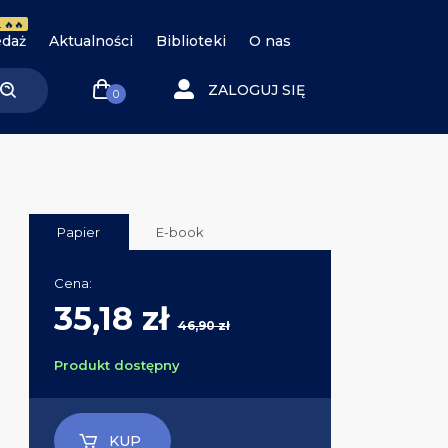
 🔥🔥
daż
Aktualności
Biblioteki
O nas
ZALOGUJ SIĘ
0
Papier
E-book
Cena:
35,18 zł
46,90 zł
Produkt dostępny
KUP