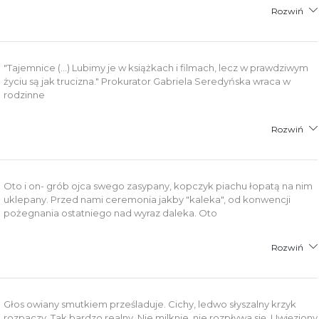
Rozwiń
"Tajemnice (...) Lubimy je w książkach i filmach, lecz w prawdziwym
życiu są jak trucizna." Prokurator Gabriela Seredyńska wraca w
rodzinne
Rozwiń
Oto i on- grób ojca swego zasypany, kopczyk piachu łopatą na nim
uklepany. Przed nami ceremonia jakby "kaleka", od konwencji
pożegnania ostatniego nad wyraz daleka. Oto
Rozwiń
Głos owiany smutkiem prześladuje. Cichy, ledwo słyszalny krzyk
rozpaczy. Tak bardzo realny. Nie milknie, nie rozpływa się. Uwięziony