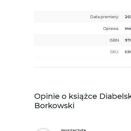
Data premiery:
20
Oprawa:
mi
ISBN
97
SKU:
K8
Producent / Osoby odpowiedzialne za
Wy
zgodność produktu z przepisami:
ul.
61
Po
ko
+4
Opinie o książce Diabels
Ostrzeżenia oraz informacje dotyczące
Za
Borkowski
bezpieczeństwa:
myszaczyta