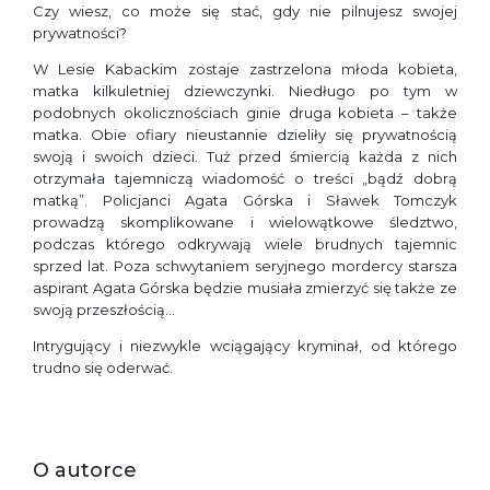
Czy wiesz, co może się stać, gdy nie pilnujesz swojej
prywatności?
W Lesie Kabackim zostaje zastrzelona młoda kobieta,
matka kilkuletniej dziewczynki. Niedługo po tym w
podobnych okolicznościach ginie druga kobieta – także
matka. Obie ofiary nieustannie dzieliły się prywatnością
swoją i swoich dzieci. Tuż przed śmiercią każda z nich
otrzymała tajemniczą wiadomość o treści „bądź dobrą
matką”. Policjanci Agata Górska i Sławek Tomczyk
prowadzą skomplikowane i wielowątkowe śledztwo,
podczas którego odkrywają wiele brudnych tajemnic
sprzed lat. Poza schwytaniem seryjnego mordercy starsza
aspirant Agata Górska będzie musiała zmierzyć się także ze
swoją przeszłością…
Intrygujący i niezwykle wciągający kryminał, od którego
trudno się oderwać.
O autorce