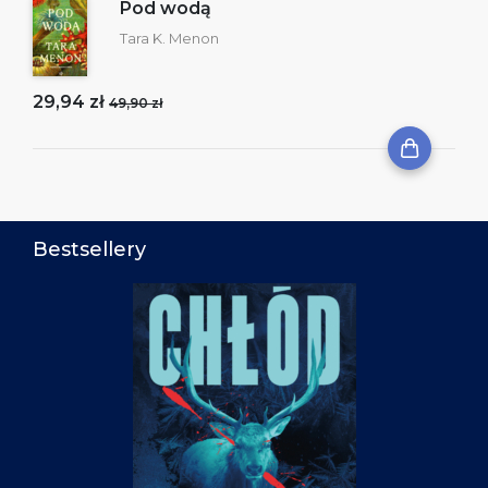
Pod wodą
Tara K. Menon
29,94 zł
49,90 zł
Bestsellery