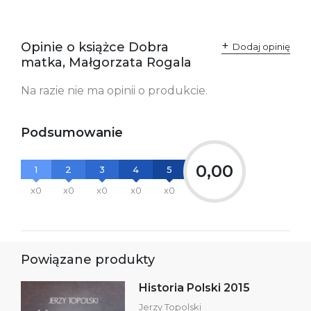
SKU:
K732707
Producent / Osoby
Wydawnictwo Poznańskie
odpowiedzialne za
Sp. z o.o.
Opinie o książce Dobra
Dodaj opinię
zgodność produktu z
ul. Fredry 8
matka, Małgorzata Rogala
przepisami:
61-701 Poznań
Polska
kontakt@wydajenamsie.pl
Na razie nie ma opinii o produkcie.
+48 61 623 38 38
Ostrzeżenia oraz
Załącznik PDF
Podsumowanie
informacje dotyczące
bezpieczeństwa:
0,00
1
2
3
4
5
x0
x0
x0
x0
x0
Powiązane produkty
Historia Polski 2015
Jerzy Topolski