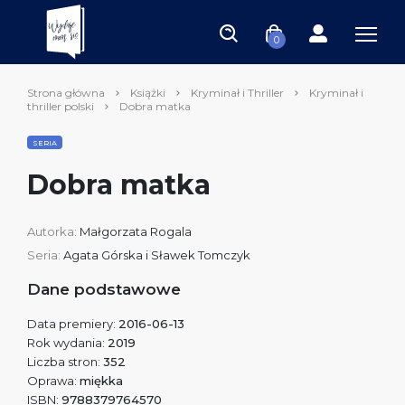
0
Strona główna
Książki
Kryminał i Thriller
Kryminał i
thriller polski
Dobra matka
SERIA
Dobra matka
Autorka:
Małgorzata Rogala
Seria:
Agata Górska i Sławek Tomczyk
Dane podstawowe
Data premiery:
2016-06-13
Rok wydania:
2019
Liczba stron:
352
Oprawa:
miękka
ISBN:
9788379764570