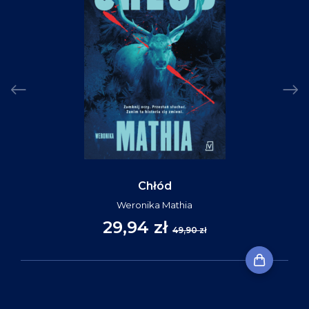
Chłód
Weronika Mathia
29,94 zł
49,90 zł