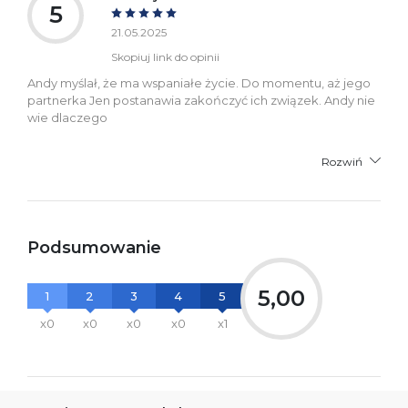
5
21.05.2025
Skopiuj link do opinii
Andy myślał, że ma wspaniałe życie. Do momentu, aż jego
partnerka Jen postanawia zakończyć ich związek. Andy nie
wie dlaczego
Rozwiń
Podsumowanie
5,00
1
2
3
4
5
x0
x0
x0
x0
x1