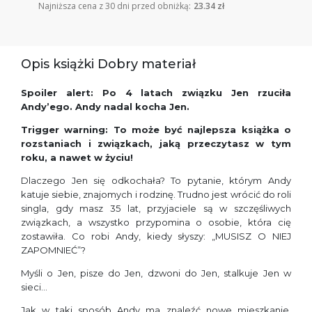
Najniższa cena z 30 dni przed obniżką:
23.34 zł
Opis książki Dobry materiał
Spoiler alert: Po 4 latach związku Jen rzuciła
Andy’ego. Andy nadal kocha Jen.
Trigger warning: To może być najlepsza książka o
rozstaniach i związkach, jaką przeczytasz w tym
roku, a nawet w życiu!
Dlaczego Jen się odkochała? To pytanie, którym Andy
katuje siebie, znajomych i rodzinę. Trudno jest wrócić do roli
singla, gdy masz 35 lat, przyjaciele są w szczęśliwych
związkach, a wszystko przypomina o osobie, która cię
zostawiła. Co robi Andy, kiedy słyszy: „MUSISZ O NIEJ
ZAPOMNIEĆ”?
Myśli o Jen, pisze do Jen, dzwoni do Jen, stalkuje Jen w
sieci…
Jak w taki sposób Andy ma znaleźć nowe mieszkanie,