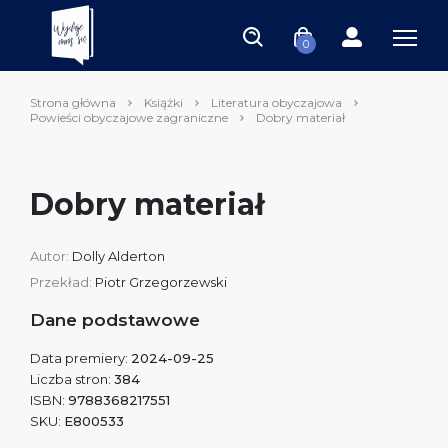
0
Strona główna
Książki
Literatura obyczajowa
Powieści obyczajowe zagraniczne
Dobry materiał
Dobry materiał
Autor:
Dolly Alderton
Przekład:
Piotr Grzegorzewski
Dane podstawowe
Data premiery:
2024-09-25
Liczba stron:
384
ISBN:
9788368217551
SKU:
E800533