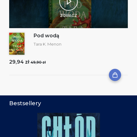
ZOBACZ
Pod wodą
Tara K. Menon
29,94 zł
49,90 zł
Bestsellery