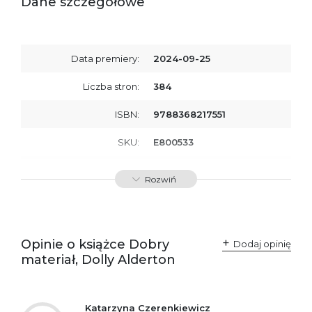
Dane szczegółowe
Data premiery:
2024-09-25
Liczba stron:
384
ISBN:
9788368217551
SKU:
E800533
Producent / Osoby
Wydawnictwo Poznańskie
Rozwiń
odpowiedzialne za
Sp. z o.o.
zgodność produktu z
ul. Fredry 8
przepisami:
61-701 Poznań
Polska
kontakt@wydajenamsie.pl
+48 61 623 38 38
Opinie o książce Dobry
Dodaj opinię
materiał, Dolly Alderton
Ostrzeżenia oraz
Załącznik PDF
informacje dotyczące
bezpieczeństwa:
Katarzyna Czerenkiewicz