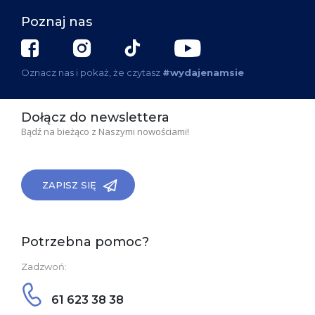
Poznaj nas
Oznacz nas i pokaż, że czytasz
#wydajenamsie
Dołącz do newslettera
Bądź na bieżąco z Naszymi nowościami!
ZAPISZ SIĘ
Potrzebna pomoc?
Zadzwoń:
61 623 38 38