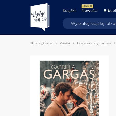
-40% 💙
Książki
Nowości
E-boo
Strona główna
Książki
Literatura obyczajowa