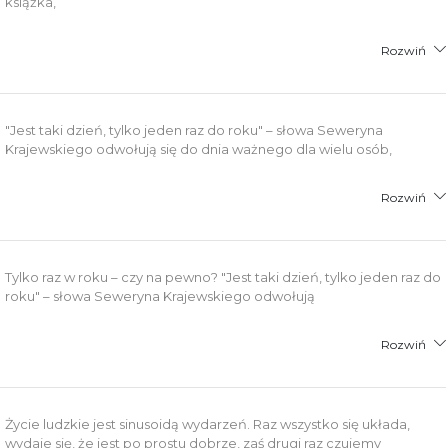
książka,
Rozwiń
"Jest taki dzień, tylko jeden raz do roku" – słowa Seweryna
Krajewskiego odwołują się do dnia ważnego dla wielu osób,
Rozwiń
Tylko raz w roku – czy na pewno? "Jest taki dzień, tylko jeden raz do
roku" – słowa Seweryna Krajewskiego odwołują
Rozwiń
Życie ludzkie jest sinusoidą wydarzeń. Raz wszystko się układa,
wydaje się, że jest po prostu dobrze, zaś drugi raz czujemy