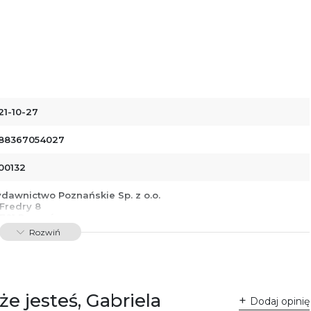
21-10-27
88367054027
00132
dawnictwo Poznańskie Sp. z o.o.
 Fredry 8
-701 Poznań
lska
Rozwiń
ntakt@wydajenamsie.pl
8 61 623 38 38
łącznik PDF
że jesteś, Gabriela
Dodaj opinię