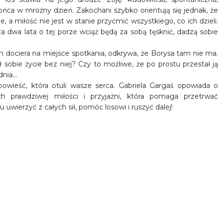
ńca w mroźny dzień. Zakochani szybko orientują się jednak, że
e, a miłość nie jest w stanie przyćmić wszystkiego, co ich dzieli.
 za dwa lata o tej porze wciąż będą za sobą tęsknić, dadzą sobie
 dociera na miejsce spotkania, odkrywa, że Borysa tam nie ma.
obie życie bez niej? Czy to możliwe, że po prostu przestał ją
dnia…
powieść, która otuli wasze serca. Gabriela Gargaś opowiada o
h prawdziwej miłości i przyjaźni, która pomaga przetrwać
u uwierzyć z całych sił, pomóc losowi i ruszyć dalej!