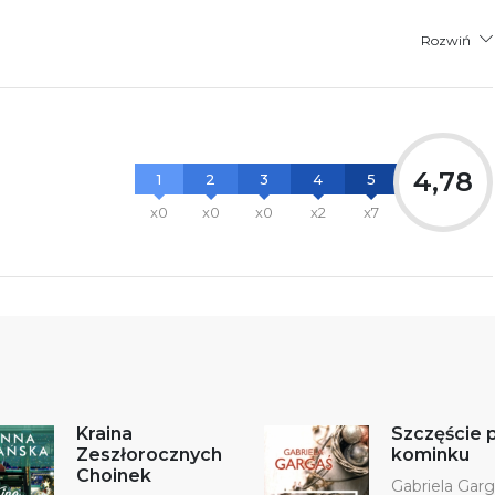
Rozwiń
4,78
1
2
3
4
5
x0
x0
x0
x2
x7
Kraina
Szczęście 
Zeszłorocznych
kominku
Choinek
Gabriela Gar