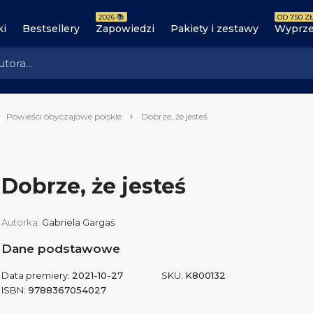
2026 📚
OD 7.50 ZŁ
ki
Bestsellery
Zapowiedzi
Pakiety i zestawy
Wyprze
Powieści obyczajowe polskie
Dobrze, że jesteś
Dobrze, że jesteś
Autorka:
Gabriela Gargaś
Dane podstawowe
Data premiery:
2021-10-27
SKU:
K800132
ISBN:
9788367054027