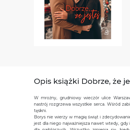
Opis książki Dobrze, że j
W mroźny, grudniowy wieczór ulice Warsza
nastrój rozgrzewa wszystkie serca. Wśród zab
tęskni.
Borys nie wierzy w magię świąt i zdecydowan
jest dla niego najważniejsza nawet wtedy, gdy
dla najbliższych. Wszystko zmienia się, kie