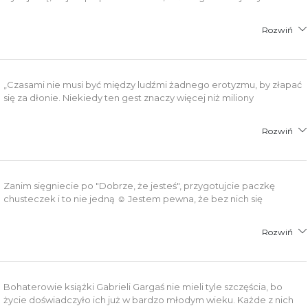
Rozwiń
„Czasami nie musi być między ludźmi żadnego erotyzmu, by złapać
się za dłonie. Niekiedy ten gest znaczy więcej niż miliony
Rozwiń
Zanim sięgniecie po "Dobrze, że jesteś", przygotujcie paczkę
chusteczek i to nie jedną ☺ Jestem pewna, że bez nich się
Rozwiń
Bohaterowie książki Gabrieli Gargaś nie mieli tyle szczęścia, bo
życie doświadczyło ich już w bardzo młodym wieku. Każde z nich