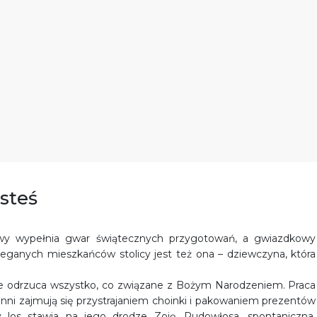
esteś
wy wypełnia gwar świątecznych przygotowań, a gwiazdkowy
ieganych mieszkańców stolicy jest też ona – dziewczyna, która
ie odrzuca wszystko, co związane z Bożym Narodzeniem. Praca
 inni zajmują się przystrajaniem choinki i pakowaniem prezentów
dy los stawia na jego drodze Zoję. Rudowłosa, spontaniczna,