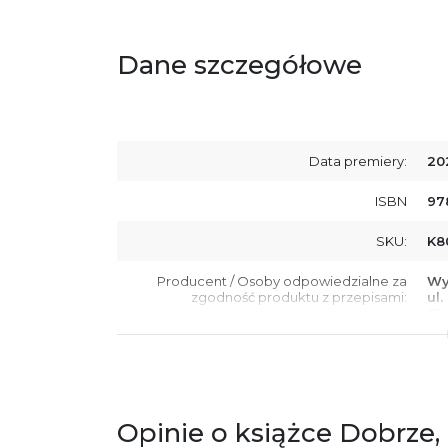
Dane szczegółowe
Data premiery:
20
ISBN
97
SKU:
K8
Producent / Osoby odpowiedzialne za
Wy
zgodność produktu z przepisami:
ul.
61
Po
ko
+4
Ostrzeżenia oraz informacje dotyczące
Za
bezpieczeństwa:
Opinie o książce Dobrze, 