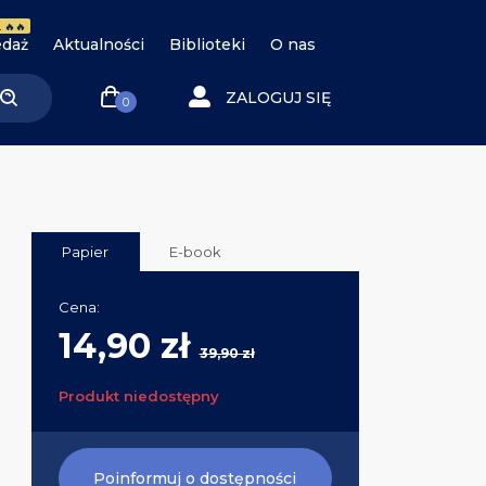
 🔥🔥
daż
Aktualności
Biblioteki
O nas
ZALOGUJ SIĘ
0
Papier
E-book
Cena:
14,90 zł
39,90 zł
Produkt niedostępny
Poinformuj o dostępności