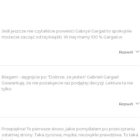
Jeśli jeszcze nie czytaliście powieści Gabrysi Gargaś to spokojnie
możecie zacząć od tej książki. W niej mamy 100 % Gargaś w
Rozwiń
Błagam - sięgnijcie po "Dobrze, że jestes" Gabrieli Gargaś!
Gwarantuję, że nie pożałujecie raz podjętej decyzji. Lektura ta nie
tylko
Rozwiń
Przepiękna! To pierwsze słowo, jakie pomyślałam po przeczytaniu
ostatniej strony. Taka życiowa, mądra, niezwykle prawdziwa. To taka