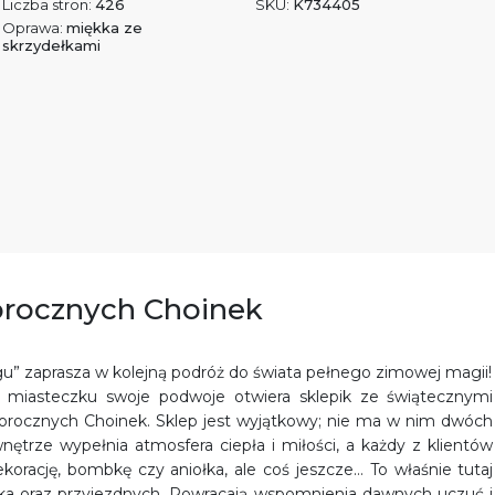
Liczba stron:
426
SKU:
K734405
Oprawa:
miękka ze
skrzydełkami
łorocznych Choinek
iegu” zaprasza w kolejną podróż do świata pełnego zimowej magii!
miasteczku swoje podwoje otwiera sklepik ze świątecznymi
złorocznych Choinek. Sklep jest wyjątkowy; nie ma w nim dwóch
ętrze wypełnia atmosfera ciepła i miłości, a każdy z klientów
korację, bombkę czy aniołka, ale coś jeszcze… To właśnie tutaj
czka oraz przyjezdnych. Powracają wspomnienia dawnych uczuć i