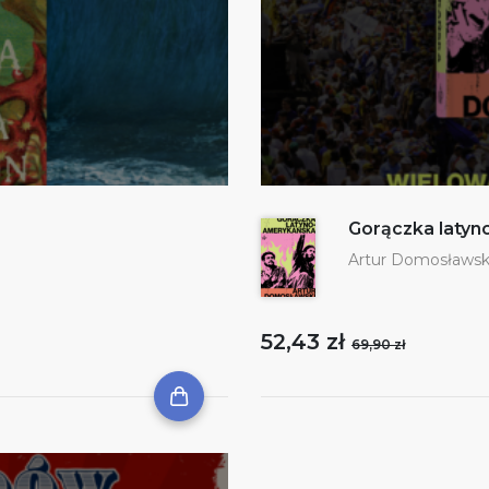
Gorączka laty
Artur Domosławsk
52,43 zł
69,90 zł