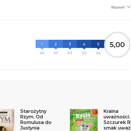
Rozwiń
5,00
1
2
3
4
5
x0
x0
x0
x0
x4
Starożytny
Kraina
Rzym. Od
uważności.
Romulusa do
Szczurek Ry
Justynia
smak uważ