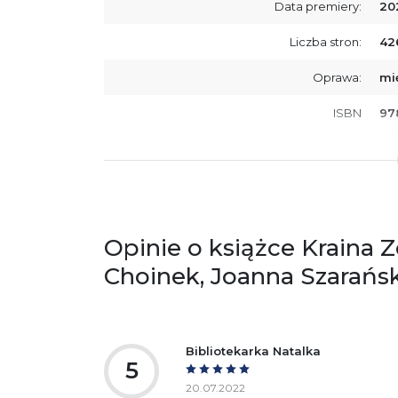
Data premiery:
20
Liczba stron:
42
Oprawa:
mi
ISBN
97
SKU:
K7
Producent / Osoby odpowiedzialne za
Wy
zgodność produktu z przepisami:
ul.
61
Po
Opinie o książce Kraina 
ko
+4
Choinek, Joanna Szarańs
Ostrzeżenia oraz informacje dotyczące
Za
bezpieczeństwa:
Bibliotekarka Natalka
5
20.07.2022