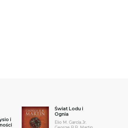
Świat Lodu i
Ognia
sio i
Elio M. García.Jr.
ności
George R.R. Martin