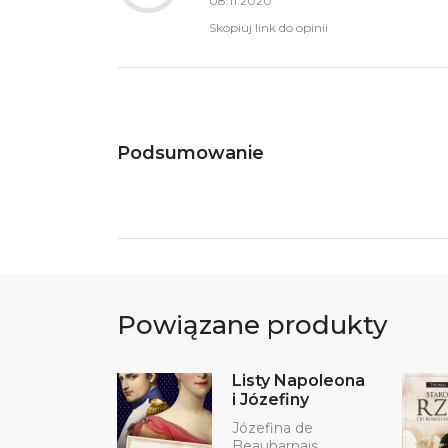
08.11.2020
Skopiuj link do opinii
Podsumowanie
Powiązane produkty
Listy Napoleona
i Józefiny
Józefina de
Beauharnais