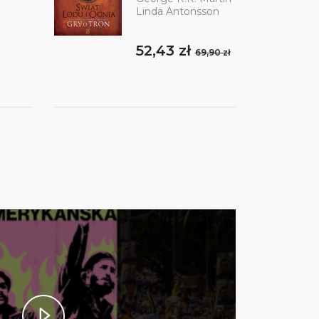
Linda Antonsson
52,43 zł
69,90 zł