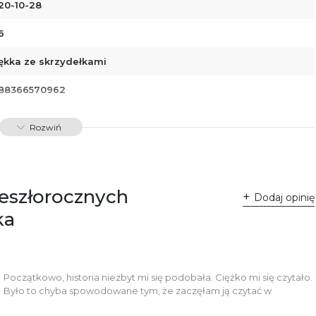
20-10-28
6
ękka ze skrzydełkami
88366570962
34405
Rozwiń
dawnictwo Poznańskie Sp. z o.o.
 Fredry 8
-701 Poznań
lska
Zeszłorocznych
ntakt@wydajenamsie.pl
Dodaj opinię
8 61 623 38 38
ka
łącznik PDF
Początkowo, historia niezbyt mi się podobała. Ciężko mi się czytało.
Było to chyba spowodowane tym, że zaczęłam ją czytać w