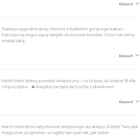
Rozwiń
Siadasz wygodnie przy choince z kubkiem gorącego kakao.
Patrzysz na migoczące lampki i kolorowe bombki. Choć rok temu
miałaś taką
Rozwiń
MAM! Mam dobrą powieść świąteczną. I co to były za święta! 🥺 Ale
od początku... 🎄 Książka zaczęła się trochę cukierkowo.
Rozwiń
Niech mnie ktoś natychmiast teleportuje do sklepu Józefa! Tam jest
magicznie, przytulnie i w ogóle tam jest tak, jak sobie