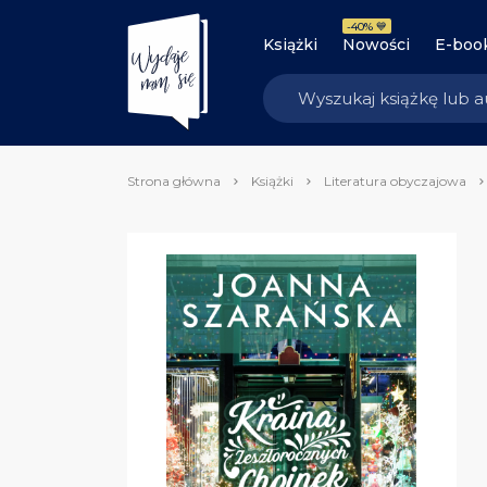
-40% 💙
Książki
Nowości
E-boo
Strona główna
Książki
Literatura obyczajowa