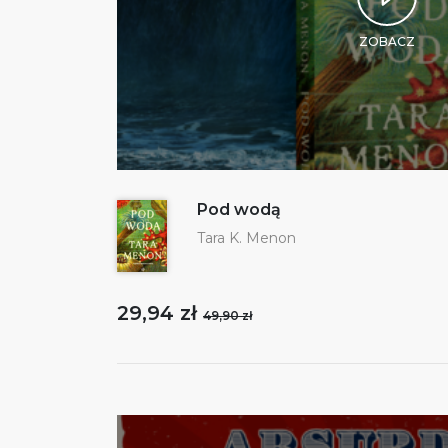
ZOBACZ
Pod wodą
Tara K. Menon
29,94 zł
49,90 zł