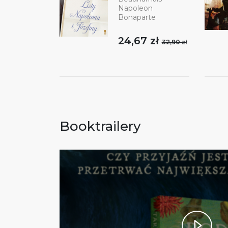
Napoleon
Bonaparte
24,67 zł
32,90 zł
Booktrailery