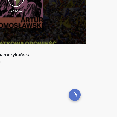
ZOBACZ
noamerykańska
i