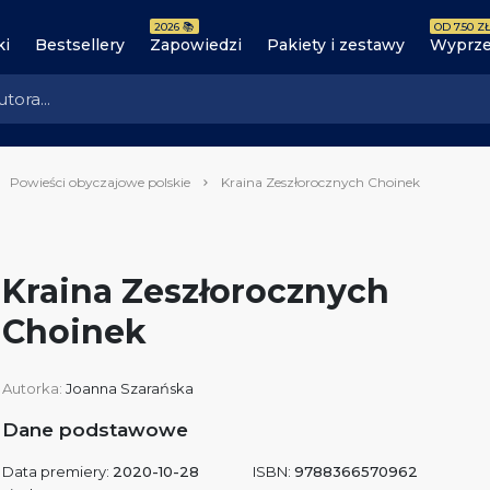
2026 📚
OD 7.50 ZŁ
ki
Bestsellery
Zapowiedzi
Pakiety i zestawy
Wyprze
Powieści obyczajowe polskie
Kraina Zeszłorocznych Choinek
Kraina Zeszłorocznych
Choinek
Autorka:
Joanna Szarańska
Dane podstawowe
Data premiery:
2020-10-28
ISBN:
9788366570962