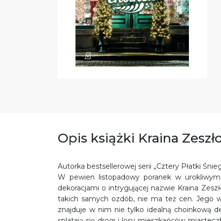
Opis książki Kraina Zesz
Autorka bestsellerowej serii „Cztery Płatki Śn
W pewien listopadowy poranek w urokliwym 
dekoracjami o intrygującej nazwie Kraina Zes
takich samych ozdób, nie ma też cen. Jego wn
znajduje w nim nie tylko idealną choinkową de
splatają się drogi i losy mieszkańców miaste