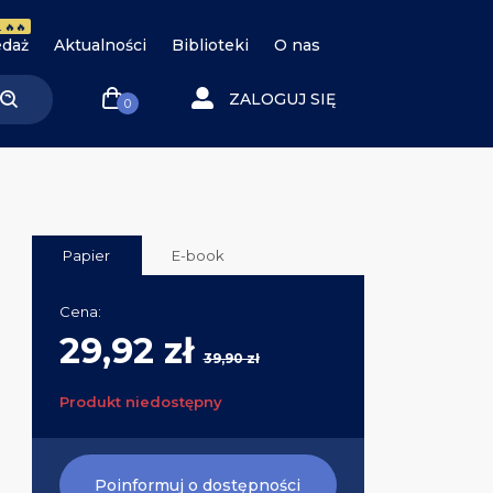
 🔥🔥
daż
Aktualności
Biblioteki
O nas
ZALOGUJ SIĘ
0
Papier
E-book
Cena:
29,92 zł
39,90 zł
Produkt niedostępny
Poinformuj o dostępności