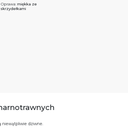
Oprawa:
miękka ze
skrzydełkami
 marnotrawnych
 są niewątpliwie dziwne.