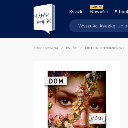
-40% 💙
Książki
Nowości
E-boo
Strona główna
Książki
Literatura młodzieżowa