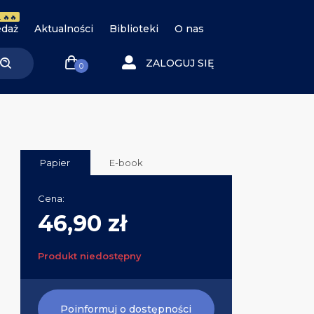
 🔥🔥
daż
Aktualności
Biblioteki
O nas
ZALOGUJ SIĘ
0
Papier
E-book
Cena:
46,90 zł
Produkt niedostępny
Poinformuj o dostępności