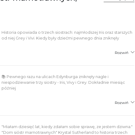
8 61 623 38 38
łącznik PDF
Historia opowiada o trzech siostrach: najmłodszej Iris oraz starszych
od niej Grey i Vivi. Kiedy były dziećmi pewnego dnia zniknęły
Rozwiń
📚 Pewnego razu na ulicach Edynburga zniknęły nagle i
niespodziewanie trzy siostry - Iris, Vivy i Grey. Dokładnie miesiąc
później
Rozwiń
"Miałam dziesięć lat, kiedy zdałam sobie sprawę, ze jestem dziwna."
"Dom sióstr marnotrawnych" Krystal Sutherland to historia trzech