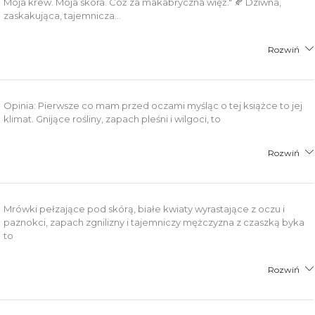
Moja krew. Moja skóra. Cóż za makabryczna więź." 🍂 Dziwna,
zaskakująca, tajemnicza...
Rozwiń
Opinia: Pierwsze co mam przed oczami myśląc o tej książce to jej
klimat. Gnijące rośliny, zapach pleśni i wilgoci, to
Rozwiń
Mrówki pełzające pod skórą, białe kwiaty wyrastające z oczu i
paznokci, zapach zgnilizny i tajemniczy mężczyzna z czaszką byka
to
Rozwiń