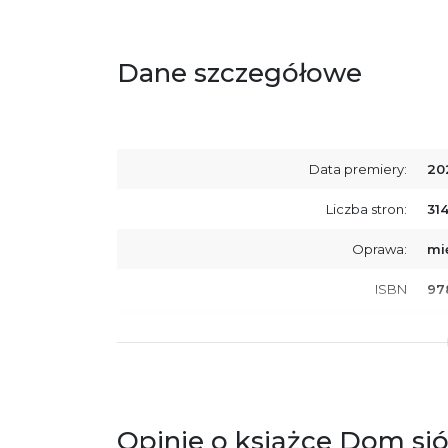
Dane szczegółowe
Data premiery:
20
Liczba stron:
31
Oprawa:
mi
ISBN
97
SKU:
K8
Producent / Osoby odpowiedzialne za
Wy
zgodność produktu z przepisami:
ul.
61
Po
Opinie o książce Dom si
ko