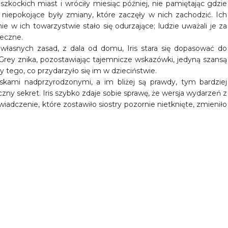
szkockich miast i wróciły miesiąc później, nie pamiętając gdzie
ej niepokojące były zmiany, które zaczęły w nich zachodzić. Ich
ie w ich towarzystwie stało się odurzające; ludzie uważali je za
ieczne.
własnych zasad, z dala od domu, Iris stara się dopasować do
y Grey znika, pozostawiając tajemnicze wskazówki, jedyną szansą
y tego, co przydarzyło się im w dzieciństwie.
iskami nadprzyrodzonymi, a im bliżej są prawdy, tym bardziej
zny sekret. Iris szybko zdaje sobie sprawę, że wersja wydarzeń z
świadczenie, które zostawiło siostry pozornie nietknięte, zmieniło