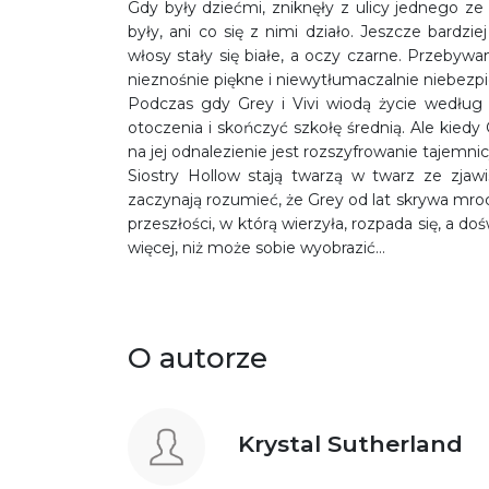
Gdy były dziećmi, zniknęły z ulicy jednego ze 
były, ani co się z nimi działo. Jeszcze bardzi
włosy stały się białe, a oczy czarne. Przebywan
nieznośnie piękne i niewytłumaczalnie niebezp
Podczas gdy Grey i Vivi wiodą życie według 
otoczenia i skończyć szkołę średnią. Ale kied
na jej odnalezienie jest rozszyfrowanie tajemnic
Siostry Hollow stają twarzą w twarz ze zjaw
zaczynają rozumieć, że Grey od lat skrywa mroc
przeszłości, w którą wierzyła, rozpada się, a do
więcej, niż może sobie wyobrazić…
O autorze
Krystal Sutherland