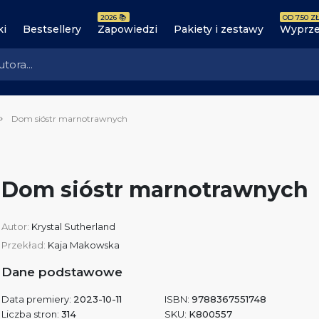
2026 📚
OD 7.50 ZŁ
ki
Bestsellery
Zapowiedzi
Pakiety i zestawy
Wyprze
Dom sióstr marnotrawnych
Dom sióstr marnotrawnych
Autor:
Krystal Sutherland
Przekład:
Kaja Makowska
Dane podstawowe
Data premiery:
2023-10-11
ISBN:
9788367551748
Liczba stron:
314
SKU:
K800557