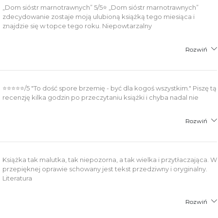
„Dom sióstr marnotrawnych” 5/5⭐️ „Dom sióstr marnotrawnych”
zdecydowanie zostaje moją ulubioną książką tego miesiąca i
znajdzie się w topce tego roku. Niepowtarzalny
Rozwiń
⭐⭐⭐⭐⭐/5 "To dość spore brzemię - być dla kogoś wszystkim." Piszę tą
recenzję kilka godzin po przeczytaniu książki i chyba nadal nie
Rozwiń
Książka tak malutka, tak niepozorna, a tak wielka i przytłaczająca. W
przepięknej oprawie schowany jest tekst przedziwny i oryginalny.
Literatura
Rozwiń