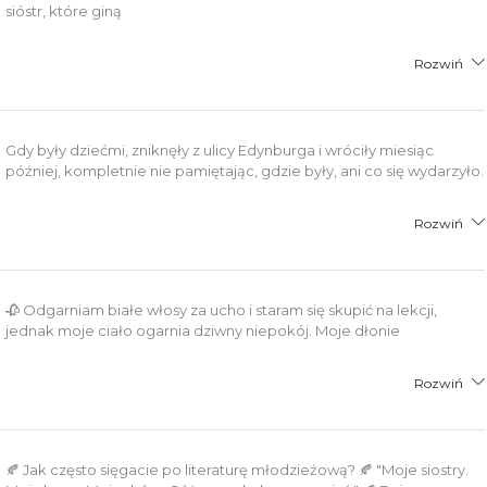
sióstr, które giną
Rozwiń
Gdy były dziećmi, zniknęły z ulicy Edynburga i wróciły miesiąc
później, kompletnie nie pamiętając, gdzie były, ani co się wydarzyło.
Rozwiń
🥀 Odgarniam białe włosy za ucho i staram się skupić na lekcji,
jednak moje ciało ogarnia dziwny niepokój. Moje dłonie
Rozwiń
🍂 Jak często sięgacie po literaturę młodzieżową? 🍂 "Moje siostry.