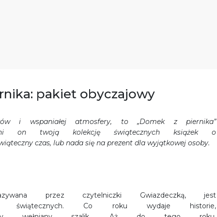
rnika: pakiet obyczajowy
ików i wspaniałej atmosfery, to „Domek z piernika”
łni on twoją kolekcję świątecznych książek o
świąteczny czas, lub nada się na prezent dla wyjątkowej osoby.
nazywana przez czytelniczki Gwiazdeczką, jest
ści świątecznych. Co roku wydaje historie,
lejszy wełniany szalik. Aż do tego roku.