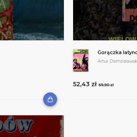
Gorączka laty
Artur Domosławsk
52,43 zł
69,90 zł