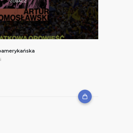
ZOBACZ
noamerykańska
i