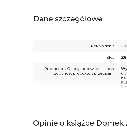
Dane szczegółowe
Rok wydania:
20
SKU:
Z8
Producent / Osoby odpowiedzialne za
Wy
zgodność produktu z przepisami:
ul.
61
Po
ko
+4
Ostrzeżenia oraz informacje dotyczące
Za
bezpieczeństwa:
Opinie o książce Domek z