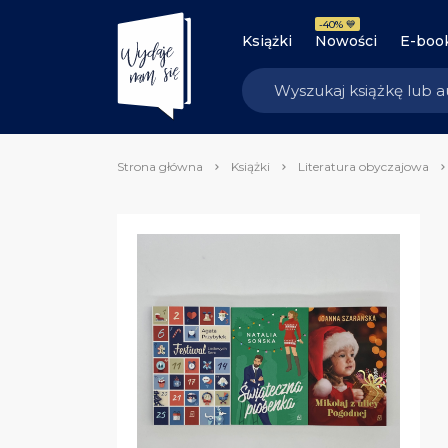
-40% 💙
Książki
Nowości
E-boo
Strona główna
Książki
Literatura obyczajowa