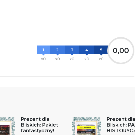
0,00
1
2
3
4
5
x0
x0
x0
x0
x0
Prezent dla
Prezent dl
Bliskich: Pakiet
Bliskich: P
fantastyczny!
HISTORYC