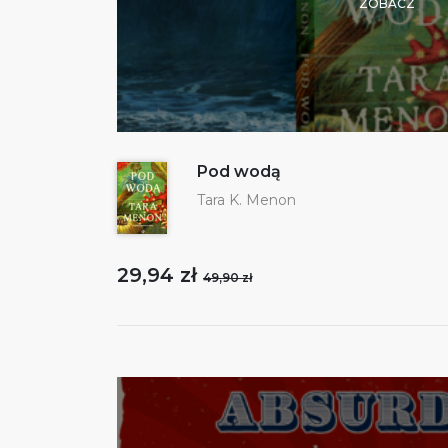
ZOBACZ
Pod wodą
Tara K. Menon
29,94 zł
49,90 zł