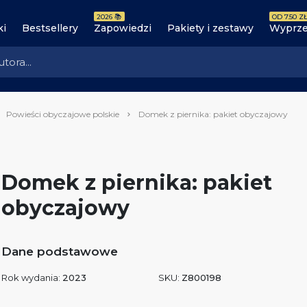
2026 📚
OD 7.50 ZŁ
ki
Bestsellery
Zapowiedzi
Pakiety i zestawy
Wyprze
Powieści obyczajowe polskie
Domek z piernika: pakiet obyczajowy
Domek z piernika: pakiet
obyczajowy
Dane podstawowe
Rok wydania:
2023
SKU:
Z800198