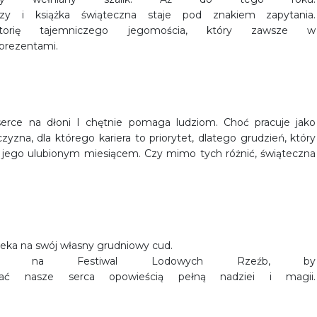
zy i książka świąteczna staje pod znakiem zapytania.
torię tajemniczego jegomościa, który zawsze w
 prezentami.
serce na dłoni I chętnie pomaga ludziom. Choć pracuje jako
czyzna, dla którego kariera to priorytet, dlatego grudzień, który
st jego ulubionym miesiącem. Czy mimo tych różnić, świąteczna
czeka na swój własny grudniowy cud.
nas na Festiwal Lodowych Rzeźb, by
ać nasze serca opowieścią pełną nadziei i magii.