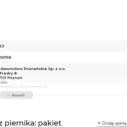
23
00198
dawnictwo Poznańskie Sp. z o.o.
 Fredry 8
-701 Poznań
lska
ntakt@wydajenamsie.pl
8 61 623 38 38
Rozwiń
łącznik PDF
 piernika: pakiet
Dodaj opinię