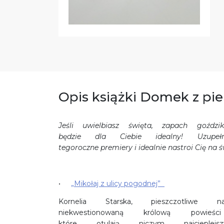
Opis książki Domek z pie
Jeśli uwielbiasz święta, zapach goźdz
będzie dla Ciebie idealny! Uzupe
tegoroczne premiery i idealnie nastroi Cię na 
„Mikołaj z ulicy pogodnej”
Kornelia Starska, pieszczotliwe 
niekwestionowaną królową powie
które otulają niczym najciep