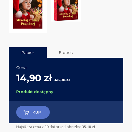
Papier
E-book
Cena:
14,90 zł
46,90 zł
Produkt dostępny
KUP
Najniższa cena z 30 dni przed obniżką:
35.18 zł