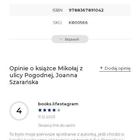
ISBN
9788367891042
SKU:
K800566
Producent / Osoby
Wydawnictwo Poznańskie
Rozwiń
odpowiedzialne za
Sp. z o.o.
zgodność produktu z
ul. Fredry 8
przepisami:
61-701 Poznań
Polska
kontakt@wydajenamsie.pl
+48 61 623 38 38
Opinie o książce Mikołaj z
Dodaj opinię
ulicy Pogodnej, Joanna
Ostrzeżenia oraz
Załącznik PDF
Szarańska
informacje dotyczące
bezpieczeństwa:
books.lifestagram
4
11.12.2023
Skopiuj link do opinii
To było moje pierwsze spotkanie z autorką, jeśli chodzi o
książki świąteczne. Wcześniej czytałam tylko "Poranki na