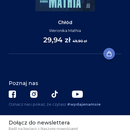
Chłód
Weronika Mathia
29,94 zł
49,90 zł
Poznaj nas
Oznacz nas i pokaż, że czytasz
#wydajenamsie
Dołącz do newslettera
Bądź na bieżąco z Naszymi nowościami!