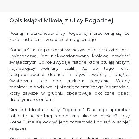
Opis książki Mikołaj z ulicy Pogodnej
Poznaj mieszkańców ulicy Pogodnej i przekonaj się, że
każda historia ma w sobie coś magicznego!
Kornelia Starska, pieszczotliwe nazywana przez czytelniczki
Gwiazdeczką, jest niekwestionowaną królową powieści
świątecznych. Co roku wydaje historie, które otulają niczym
najcieplejszy wełniany szalik. Aż do tego roku.
Niespodziewanie dopada ją kryzys twórczy i książka
świąteczna staje pod znakiem zapytania. Wtedy
redaktorka podsuwa jej historię tajemniczego jegomościa,
który zawsze w grudniu obdarowuje okoliczne dzieci
drobnymi prezentami.
Kim jest Mikołaj z ulicy Pogodnej? Dlaczego upodobał
sobie tę najbardziej zapomnianą ulicę w mieście? I czy
Kornelii uda się odkryć jego tożsamość i opisać w swojej
książce?
Sięgnij po historię pachnącą pierniczkami i świerkowymi