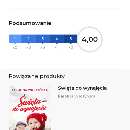
Podsumowanie
4,00
1
2
3
4
5
x0
x0
x0
x4
x0
Powiązane produkty
Święta do wynajęcia
Karolina Wilczyńska