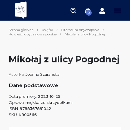
0
Strona główna
Książki
Literatura obyczajowa
Powieści obyczajowe polskie
Mikołaj z ulicy Pogodnej
Mikołaj z ulicy Pogodnej
Autorka:
Joanna Szarańska
Dane podstawowe
Data premiery:
2023-10-25
Oprawa:
miękka ze skrzydełkami
ISBN:
9788367891042
SKU:
K800566