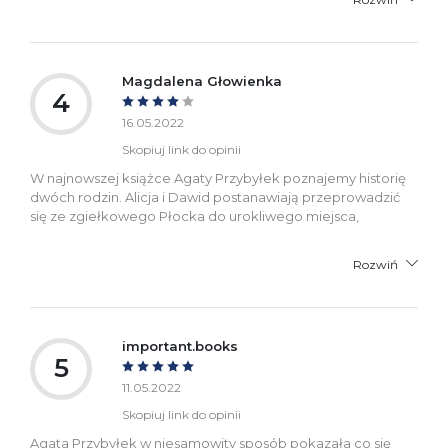
Magdalena Głowienka
4
16.05.2022
Skopiuj link do opinii
W najnowszej książce Agaty Przybyłek poznajemy historię
dwóch rodzin. Alicja i Dawid postanawiają przeprowadzić
się ze zgiełkowego Płocka do urokliwego miejsca,
Rozwiń
important.books
5
11.05.2022
Skopiuj link do opinii
Agata Przybyłek w niesamowity sposób pokazała co się