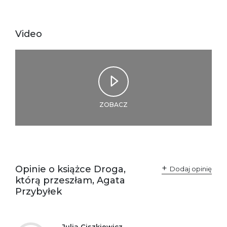
odpowiedzialne za
Sp. z o.o.
zgodność produktu z
ul. Fredry 8
przepisami:
61-701 Poznań
Video
Polska
kontakt@wydajenamsie.pl
+48 61 623 38 38
Ostrzeżenia oraz
Załącznik PDF
informacje dotyczące
bezpieczeństwa:
ZOBACZ
Opinie o książce Droga,
Dodaj opinię
którą przeszłam, Agata
Przybyłek
Julia Ciszkiewicz