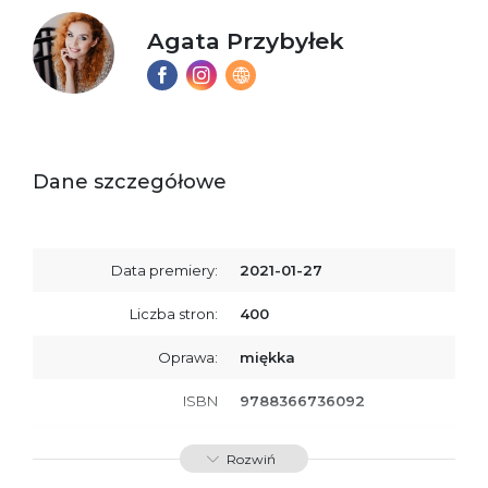
Agata Przybyłek
Dane szczegółowe
Data premiery:
2021-01-27
Liczba stron:
400
Oprawa:
miękka
ISBN
9788366736092
SKU:
K734447
Rozwiń
Producent / Osoby
Wydawnictwo Poznańskie