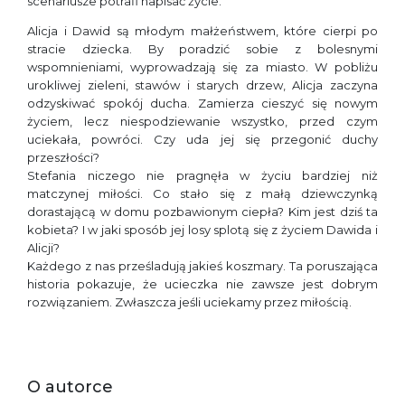
scenariusze potrafi napisać życie.
Alicja i Dawid są młodym małżeństwem, które cierpi po
stracie dziecka. By poradzić sobie z bolesnymi
wspomnieniami, wyprowadzają się za miasto. W pobliżu
urokliwej zieleni, stawów i starych drzew, Alicja zaczyna
odzyskiwać spokój ducha. Zamierza cieszyć się nowym
życiem, lecz niespodziewanie wszystko, przed czym
uciekała, powróci. Czy uda jej się przegonić duchy
przeszłości?
Stefania niczego nie pragnęła w życiu bardziej niż
matczynej miłości. Co stało się z małą dziewczynką
dorastającą w domu pozbawionym ciepła? Kim jest dziś ta
kobieta? I w jaki sposób jej losy splotą się z życiem Dawida i
Alicji?
Każdego z nas prześladują jakieś koszmary. Ta poruszająca
historia pokazuje, że ucieczka nie zawsze jest dobrym
rozwiązaniem. Zwłaszcza jeśli uciekamy przez miłością.
O autorce