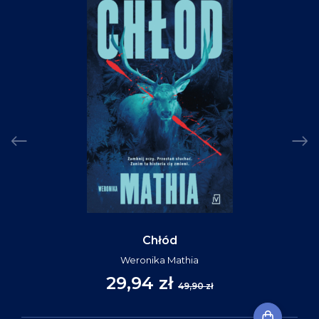
Chłód
Weronika Mathia
29,94 zł
49,90 zł