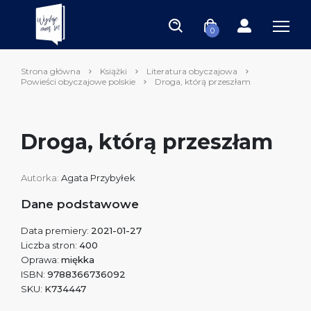
0
Strona główna
Książki
Literatura obyczajowa
Powieści obyczajowe polskie
Droga, którą przeszłam
Droga, którą przeszłam
Autorka:
Agata Przybyłek
Dane podstawowe
Data premiery:
2021-01-27
Liczba stron:
400
Oprawa:
miękka
ISBN:
9788366736092
SKU:
K734447