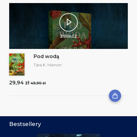
ZOBACZ
Pod wodą
Tara K. Menon
29,94 zł
49,90 zł
Bestsellery