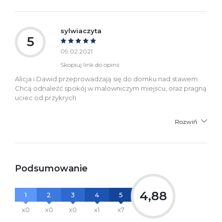
sylwiaczyta
5
09.02.2021
Skopiuj link do opinii
Alicja i Dawid przeprowadzają się do domku nad stawem.
Chcą odnaleźć spokój w malowniczym miejscu, oraz pragną
uciec od przykrych
Rozwiń
Podsumowanie
4,88
1
2
3
4
5
x0
x0
x0
x1
x7