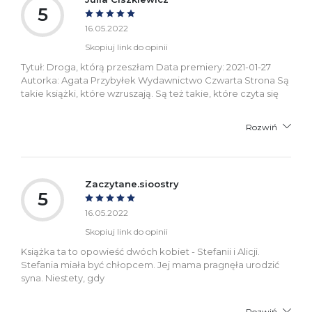
5
16.05.2022
Skopiuj link do opinii
Tytuł: Droga, którą przeszłam Data premiery: 2021-01-27
Autorka: Agata Przybyłek Wydawnictwo Czwarta Strona Są
takie książki, które wzruszają. Są też takie, które czyta się
Rozwiń
Zaczytane.sioostry
5
16.05.2022
Skopiuj link do opinii
Książka ta to opowieść dwóch kobiet - Stefanii i Alicji.
Stefania miała być chłopcem. Jej mama pragnęła urodzić
syna. Niestety, gdy
Rozwiń