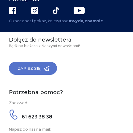
Oznacz nas i pokaż, że czytasz
#wydajenamsie
Dołącz do newslettera
Bądź na bieżąco z Naszymi nowościami!
ZAPISZ SIĘ
Potrzebna pomoc?
Zadzwoń:
61 623 38 38
Napisz do nas na mail: