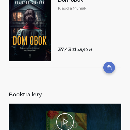
Dom obok
Klaudia Muniak
37,43 zł
49,90 zł
Booktrailery