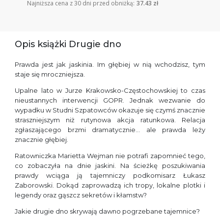
Najniższa cena z 30 dni przed obniżką:
37.43 zł
Opis książki Drugie dno
Prawda jest jak jaskinia. Im głębiej w nią wchodzisz, tym
staje się mroczniejsza.
Upalne lato w Jurze Krakowsko-Częstochowskiej to czas
nieustannych interwencji GOPR. Jednak wezwanie do
wypadku w Studni Szpatowców okazuje się czymś znacznie
straszniejszym niż rutynowa akcja ratunkowa. Relacja
zgłaszającego brzmi dramatycznie… ale prawda leży
znacznie głębiej.
Ratowniczka Marietta Wejman nie potrafi zapomnieć tego,
co zobaczyła na dnie jaskini. Na ścieżkę poszukiwania
prawdy wciąga ją tajemniczy podkomisarz Łukasz
Zaborowski. Dokąd zaprowadzą ich tropy, lokalne plotki i
legendy oraz gąszcz sekretów i kłamstw?
Jakie drugie dno skrywają dawno pogrzebane tajemnice?