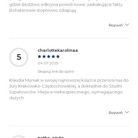
gdzie śledztwo odkrywa powoli nowe, zaskakujące fakty.
Bohaterowie stopniowo zdrapują
Rozwiń
charlottekarolinaa
5
04.07.2025
Skopiuj link do opinii
Klaudia Muniak w swojej najnowszej książce przenosi nas do
Jury Krakowsko-Częstochowskiej, a dokładnie do Studni
Szpatowców. Miejsca niebezpiecznego, wymagającego
dużych
Rozwiń
patka_czyta_