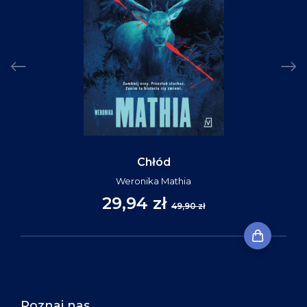
Chłód
Weronika Mathia
29,94 zł
49,90 zł
Poznaj nas