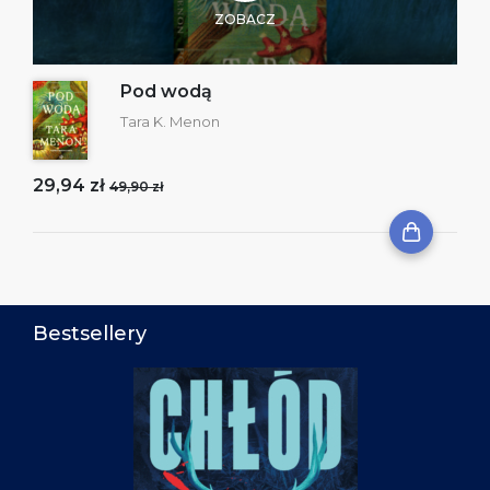
ZOBACZ
Pod wodą
Tara K. Menon
29,94 zł
49,90 zł
Bestsellery