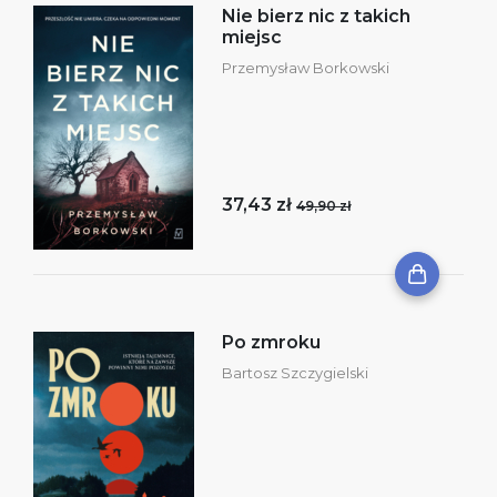
Nie bierz nic z takich
miejsc
Przemysław Borkowski
37,43 zł
49,90 zł
Po zmroku
Bartosz Szczygielski