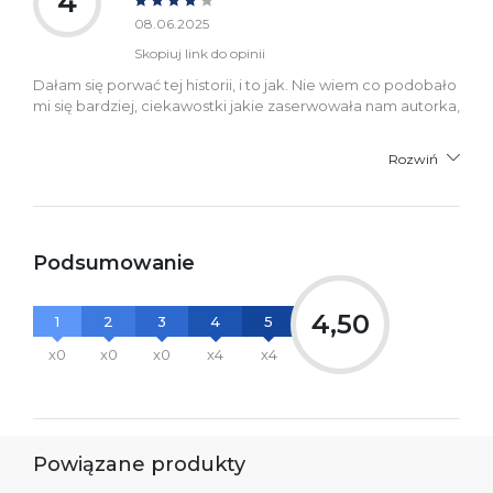
4
08.06.2025
Skopiuj link do opinii
Dałam się porwać tej historii, i to jak. Nie wiem co podobało
mi się bardziej, ciekawostki jakie zaserwowała nam autorka,
Rozwiń
Podsumowanie
4,50
1
2
3
4
5
x0
x0
x0
x4
x4
Powiązane produkty