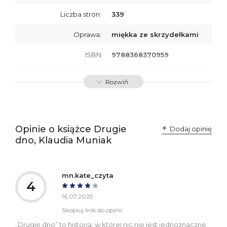
Liczba stron:
339
Oprawa:
miękka ze skrzydełkami
ISBN
9788368370959
SKU:
K800940
Rozwiń
Producent / Osoby
Wydawnictwo Poznańskie
odpowiedzialne za
Sp. z o.o.
zgodność produktu z
ul. Fredry 8
przepisami:
61-701 Poznań
Opinie o książce Drugie
Polska
Dodaj opinię
kontakt@wydajenamsie.pl
dno, Klaudia Muniak
+48 61 623 38 38
Ostrzeżenia oraz
Załącznik PDF
informacje dotyczące
mn.kate_czyta
bezpieczeństwa:
4
16.07.2025
Skopiuj link do opinii
„Drugie dno” to historia, w której nic nie jest jednoznaczne,