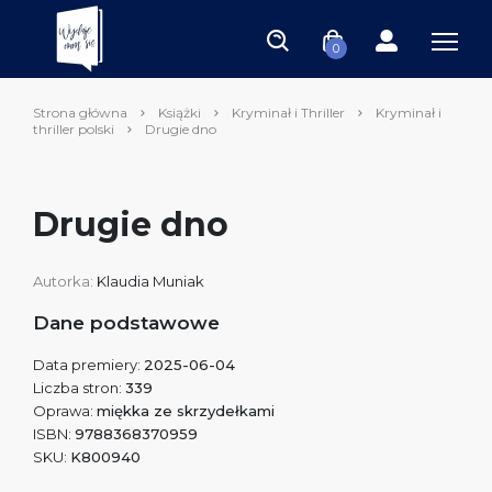
0
Strona główna
Książki
Kryminał i Thriller
Kryminał i
thriller polski
Drugie dno
Drugie dno
Autorka:
Klaudia Muniak
Dane podstawowe
Data premiery:
2025-06-04
Liczba stron:
339
Oprawa:
miękka ze skrzydełkami
ISBN:
9788368370959
SKU:
K800940