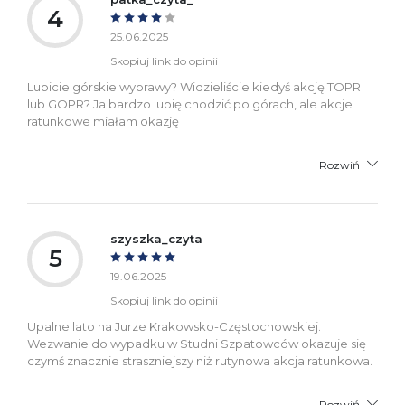
4
25.06.2025
Skopiuj link do opinii
Lubicie górskie wyprawy? Widzieliście kiedyś akcję TOPR
lub GOPR? Ja bardzo lubię chodzić po górach, ale akcje
ratunkowe miałam okazję
Rozwiń
szyszka_czyta
5
19.06.2025
Skopiuj link do opinii
Upalne lato na Jurze Krakowsko-Częstochowskiej.
Wezwanie do wypadku w Studni Szpatowców okazuje się
czymś znacznie straszniejszy niż rutynowa akcja ratunkowa.
Rozwiń