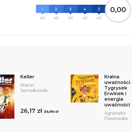
0,00
1
2
3
4
5
x0
x0
x0
x0
x0
Keller
Kraina
uważności.
Marcin
Tygrysek
Jamiołkowski
Erwinek i
energia
uważności
26,17 zł
34,90 zł
Agnieszka
Pawłowska