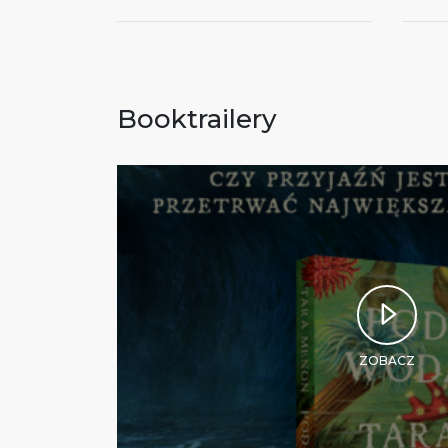
Booktrailery
ZOBACZ