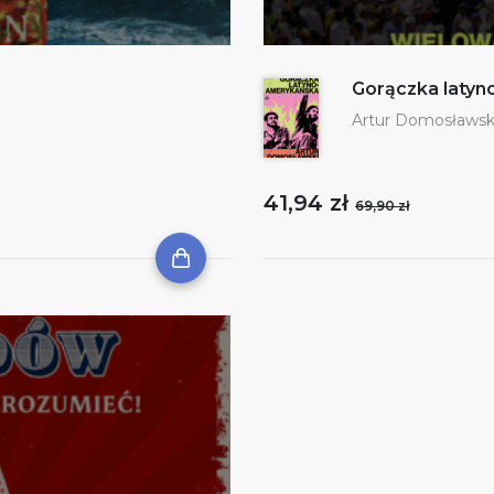
Gorączka laty
Artur Domosławsk
41,94 zł
69,90 zł