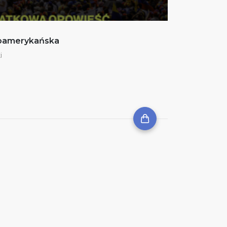
noamerykańska
i