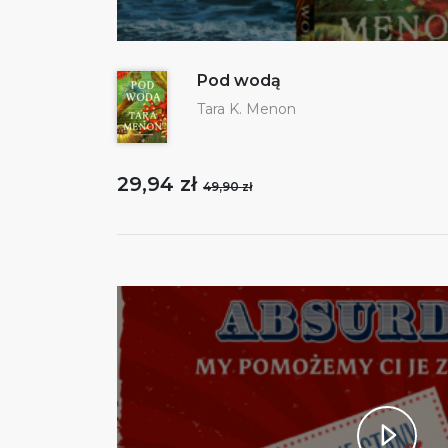
Pod wodą
Tara K. Menon
29,94 zł
49,90 zł