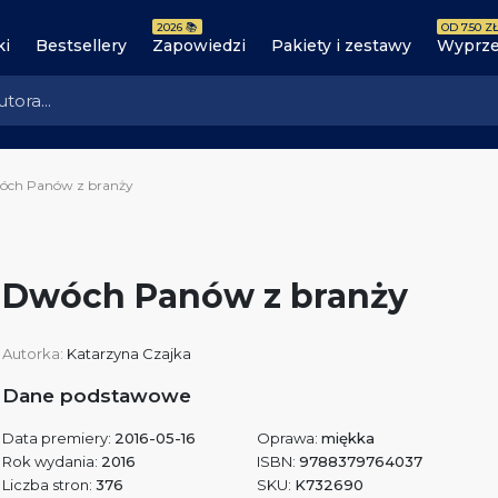
2026 📚
OD 7.50 ZŁ
ki
Bestsellery
Zapowiedzi
Pakiety i zestawy
Wyprze
óch Panów z branży
Dwóch Panów z branży
Autorka:
Katarzyna Czajka
Dane podstawowe
Data premiery:
2016-05-16
Oprawa:
miękka
Rok wydania:
2016
ISBN:
9788379764037
Liczba stron:
376
SKU:
K732690