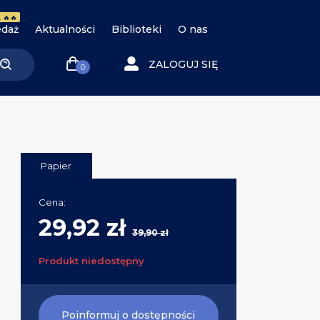
 🔥🔥
daż
Aktualności
Biblioteki
O nas
ZALOGUJ SIĘ
0
Papier
Cena:
29,92 zł
39,90 zł
Produkt niedostępny
Poinformuj o dostępności