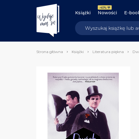
-40% 💙
Książki
Nowości
E-boo
Strona główna
Książki
Literatura piękna
Dw