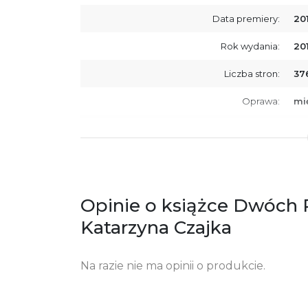
Data premiery:
20
Rok wydania:
20
Liczba stron:
37
Oprawa:
mi
ISBN
97
SKU:
K7
Producent / Osoby odpowiedzialne za
Wy
zgodność produktu z przepisami:
ul.
Opinie o książce Dwóch 
61
Po
Katarzyna Czajka
ko
+4
Na razie nie ma opinii o produkcie.
Ostrzeżenia oraz informacje dotyczące
Za
bezpieczeństwa: