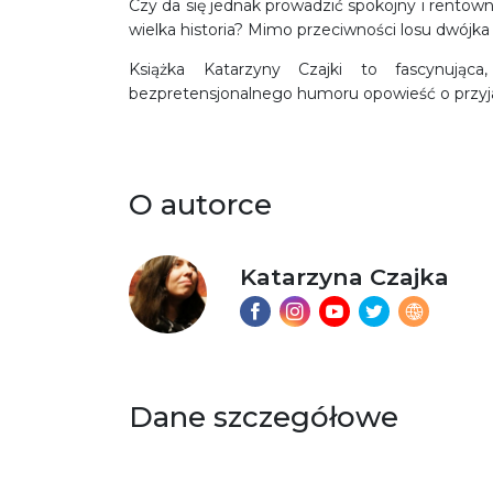
Czy da się jednak prowadzić spokojny i rentow
wielka historia? Mimo przeciwności losu dwójk
Książka Katarzyny Czajki to fascynując
bezpretensjonalnego humoru opowieść o przyjaźni
O autorce
Katarzyna Czajka
Dane szczegółowe