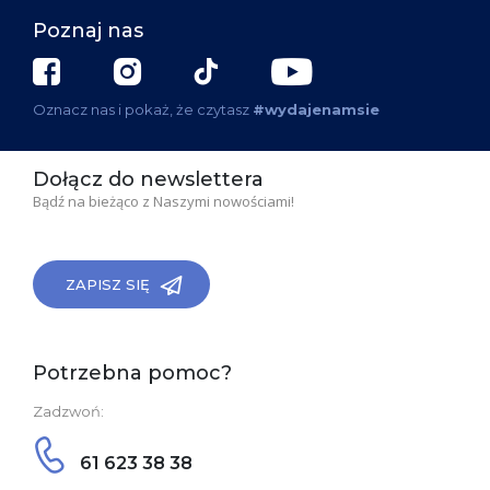
Poznaj nas
Oznacz nas i pokaż, że czytasz
#wydajenamsie
Dołącz do newslettera
Bądź na bieżąco z Naszymi nowościami!
ZAPISZ SIĘ
Potrzebna pomoc?
Zadzwoń:
61 623 38 38