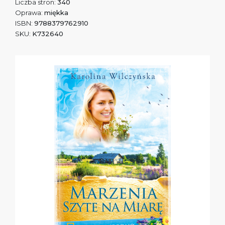
Liczba stron:
340
Oprawa:
miękka
ISBN:
9788379762910
SKU:
K732640