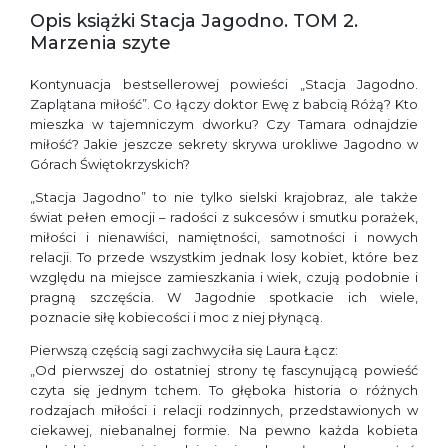
Opis książki Stacja Jagodno. TOM 2.
Marzenia szyte
Kontynuacja bestsellerowej powieści „Stacja Jagodno.
Zaplątana miłość”. Co łączy doktor Ewę z babcią Różą? Kto
mieszka w tajemniczym dworku? Czy Tamara odnajdzie
miłość? Jakie jeszcze sekrety skrywa urokliwe Jagodno w
Górach Świętokrzyskich?
„Stacja Jagodno” to nie tylko sielski krajobraz, ale także
świat pełen emocji – radości z sukcesów i smutku porażek,
miłości i nienawiści, namiętności, samotności i nowych
relacji. To przede wszystkim jednak losy kobiet, które bez
względu na miejsce zamieszkania i wiek, czują podobnie i
pragną szczęścia. W Jagodnie spotkacie ich wiele,
poznacie siłę kobiecości i moc z niej płynącą.
Pierwszą częścią sagi zachwyciła się Laura Łącz:
„Od pierwszej do ostatniej strony tę fascynującą powieść
czyta się jednym tchem. To głęboka historia o różnych
rodzajach miłości i relacji rodzinnych, przedstawionych w
ciekawej, niebanalnej formie. Na pewno każda kobieta