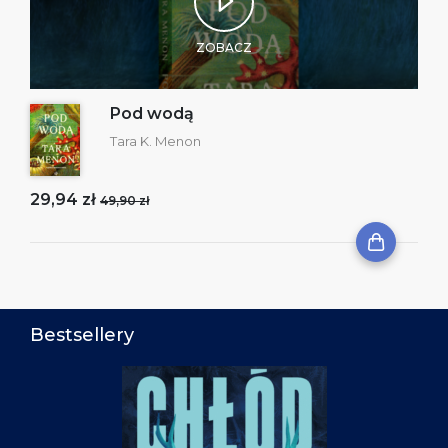
ZOBACZ
Pod wodą
Tara K. Menon
29,94 zł
49,90 zł
Bestsellery