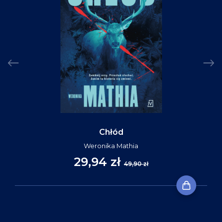
Chłód
Weronika Mathia
29,94 zł
49,90 zł