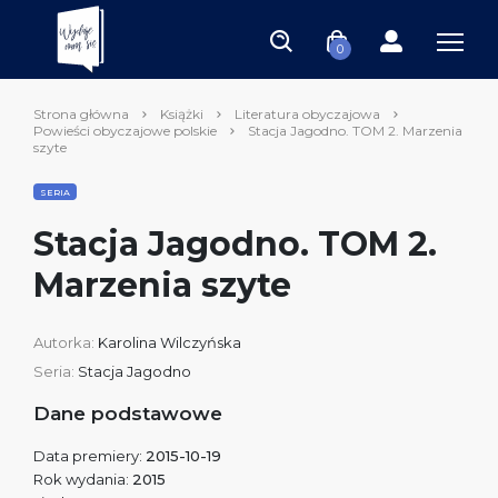
0
Strona główna
Książki
Literatura obyczajowa
Powieści obyczajowe polskie
Stacja Jagodno. TOM 2. Marzenia
szyte
SERIA
Stacja Jagodno. TOM 2.
Marzenia szyte
Autorka:
Karolina Wilczyńska
Seria:
Stacja Jagodno
Dane podstawowe
Data premiery:
2015-10-19
Rok wydania:
2015