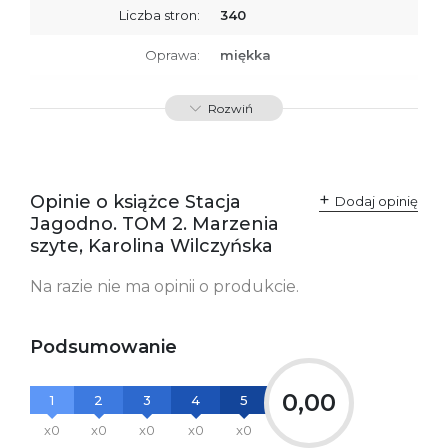
Liczba stron:
340
Oprawa:
miękka
ISBN
9788379762910
Rozwiń
SKU:
K732640
Producent / Osoby
Wydawnictwo Poznańskie
odpowiedzialne za
Sp. z o.o.
Opinie o książce Stacja
Dodaj opinię
zgodność produktu z
ul. Fredry 8
Jagodno. TOM 2. Marzenia
przepisami:
61-701 Poznań
Polska
szyte, Karolina Wilczyńska
kontakt@wydajenamsie.pl
+48 61 623 38 38
Na razie nie ma opinii o produkcie.
Ostrzeżenia oraz
Załącznik PDF
informacje dotyczące
bezpieczeństwa:
Podsumowanie
0,00
1
2
3
4
5
x0
x0
x0
x0
x0