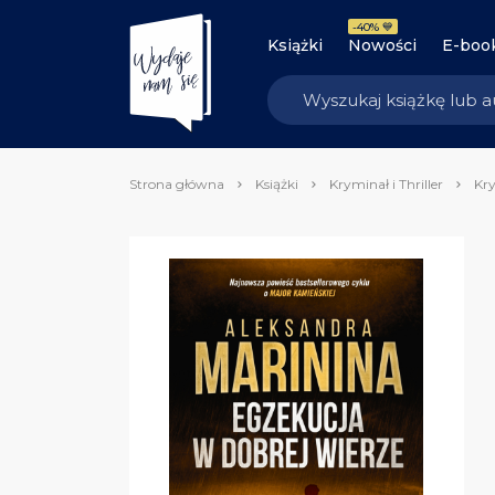
-40% 💙
Książki
Nowości
E-boo
Strona główna
Książki
Kryminał i Thriller
Kry