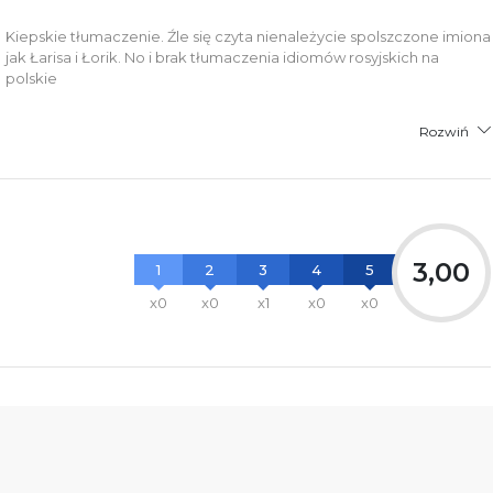
łącznik PDF
Kiepskie tłumaczenie. Źle się czyta nienależycie spolszczone imiona
jak Łarisa i Łorik. No i brak tłumaczenia idiomów rosyjskich na
polskie
Rozwiń
3,00
1
2
3
4
5
x0
x0
x1
x0
x0