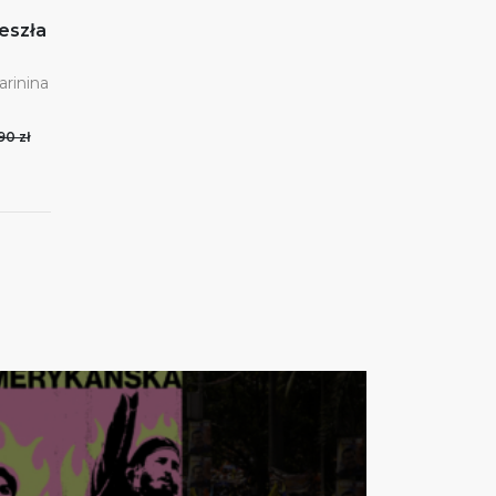
eszła
rinina
90 zł