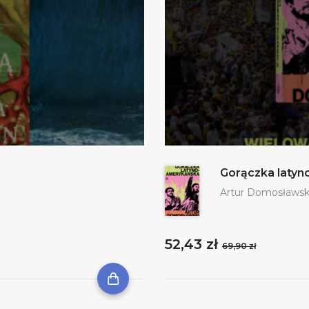
Gorączka laty
Artur Domosławsk
52,43 zł
69,90 zł