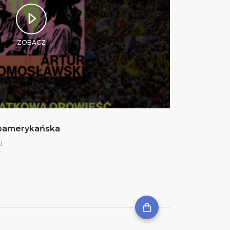
ZOBACZ
noamerykańska
i