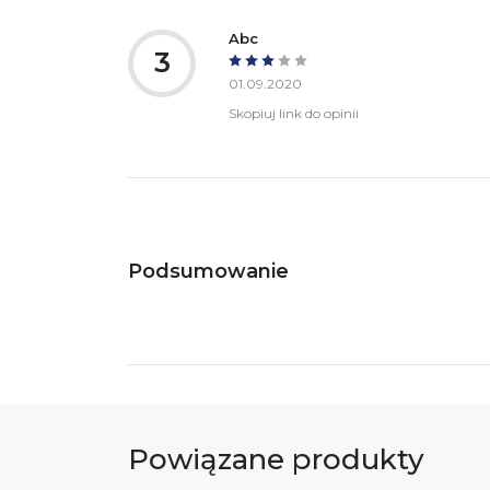
Ostrzeżenia oraz informacje dotyczące
Za
bezpieczeństwa:
Abc
3
01.09.2020
Skopiuj link do opinii
Podsumowanie
Powiązane produkty