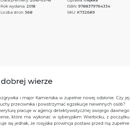
Data premiery:
2016-05-16
Oprawa:
miękka
Rok wydania:
2018
ISBN:
9788379764334
Liczba stron:
568
SKU:
K732689
 dobrej wierze
ozgrywka i major Kamieńska w zupełnie nowej odsłonie. Czy jej
 ruchy przeciwnika i powstrzymać egzekucje niewinnych osób?
meryturę pracuje w agencji detektywistycznej swojego dawnego
ecenie, które ma wykonać w syberyjskim Wierbicku, z początku
je się jednak, że rosyjska prowincja postawi przed nią zupełnie