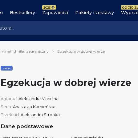
2026 📚
OD 7.50 ZŁ
ki
Bestsellery
Zapowiedzi
Pakiety i zestawy
Wyprze
minał i thriller zagraniczny
Egzekucja w dobrej wierze
SERIA
Egzekucja w dobrej wierze
Autorka:
Aleksandra Marinina
Seria:
Anastazja Kamieńska
Przekład:
Aleksandra Stronka
Dane podstawowe