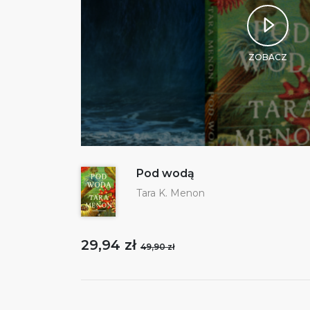
ZOBACZ
Pod wodą
Tara K. Menon
29,94 zł
49,90 zł