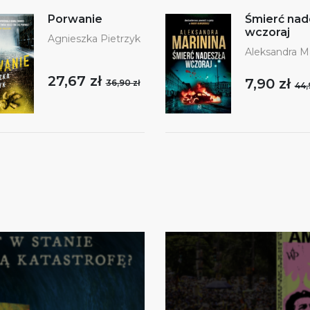
Porwanie
Śmierć nad
wczoraj
Agnieszka Pietrzyk
Aleksandra Ma
27,67 zł
7,90 zł
36,90 zł
44,