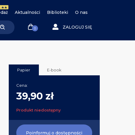
 🔥🔥
daż
Aktualności
Biblioteki
O nas
ZALOGUJ SIĘ
0
Papier
E-book
Cena:
39,90 zł
Produkt niedostępny
Poinformuj o dostępności