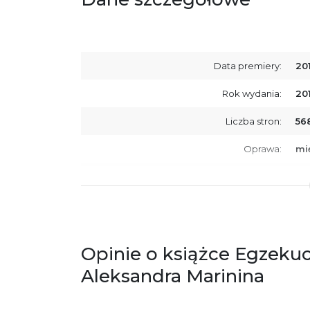
Data premiery:
20
Rok wydania:
20
Liczba stron:
56
Oprawa:
mi
ISBN
97
SKU:
K7
Producent / Osoby odpowiedzialne za
Wy
zgodność produktu z przepisami:
ul.
Opinie o książce Egzekuc
61
Po
Aleksandra Marinina
ko
+4