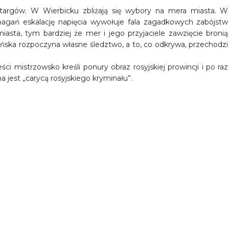
targów. W Wierbicku zbliżają się wybory na mera miasta. W
ań eskalację napięcia wywołuje fala zagadkowych zabójstw
asta, tym bardziej że mer i jego przyjaciele zawzięcie bronią
eńska rozpoczyna własne śledztwo, a to, co odkrywa, przechodzi
ci mistrzowsko kreśli ponury obraz rosyjskiej prowincji i po raz
jest „carycą rosyjskiego kryminału”.