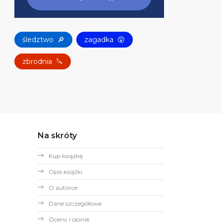
śledztwo
🔎
zagadka
😲
zbrodnia
🔪
Na skróty
Kup książkę
Opis książki
O autorce
Dane szczegółowe
Oceny i opinie