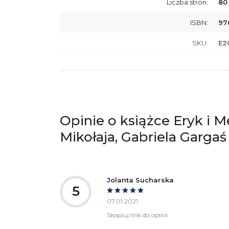
Liczba stron:
80
ISBN:
97
SKU:
E2
Producent / Osoby odpowiedzialne za
Wy
zgodność produktu z przepisami:
ul.
61
Po
ko
+4
Opinie o książce Eryk i M
Ostrzeżenia oraz informacje dotyczące
Za
Mikołaja, Gabriela Gargaś
bezpieczeństwa:
Jolanta Sucharska
5
07.01.2021
Skopiuj link do opinii