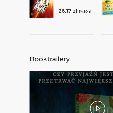
26,17 zł
34,90 zł
Booktrailery