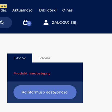
 🔥🔥
daż
Aktualności
Biblioteki
O nas
ZALOGUJ SIĘ
0
E-book
Papier
Produkt niedostępny
Poinformuj o dostępności