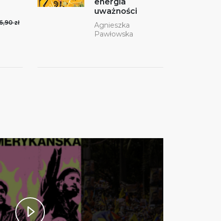
energia
uważności
6,90 zł
Agnieszka
Pawłowska