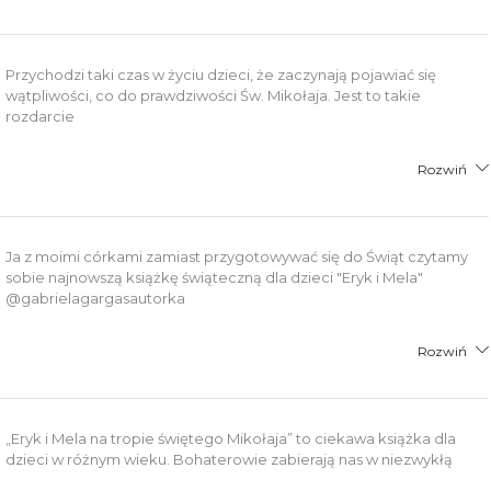
Przychodzi taki czas w życiu dzieci, że zaczynają pojawiać się
wątpliwości, co do prawdziwości Św. Mikołaja. Jest to takie
rozdarcie
Rozwiń
Ja z moimi córkami zamiast przygotowywać się do Świąt czytamy
sobie najnowszą książkę świąteczną dla dzieci "Eryk i Mela"
@gabrielagargasautorka
Rozwiń
„Eryk i Mela na tropie świętego Mikołaja” to ciekawa książka dla
dzieci w różnym wieku. Bohaterowie zabierają nas w niezwykłą