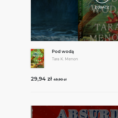
ZOBACZ
Pod wodą
Tara K. Menon
29,94 zł
49,90 zł