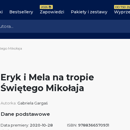
2026 📚
OD 7.50 ZŁ
ki
Bestsellery
Zapowiedzi
Pakiety i zestawy
Wyprze
ętego Mikołaja
Eryk i Mela na tropie
Świętego Mikołaja
Autorka:
Gabriela Gargaś
Dane podstawowe
Data premiery:
2020-10-28
ISBN:
9788366570931