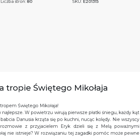
Liczba stron:
80
SKU:
E201315
na tropie Świętego Mikołaja
 tropem Świętego Mikołaja!
ajlepsze. W powietrzu wirują pierwsze płatki śniegu, każdy kąt
 babcia Danusia krząta się po kuchni, nucąc kolędy. Nie wszyscy
rozmowie z przyjacielem Eryk dzieli się z Melą poważnymi
ołaj nie istnieje? W rozwiązaniu tej zagadki pomóc może pewne