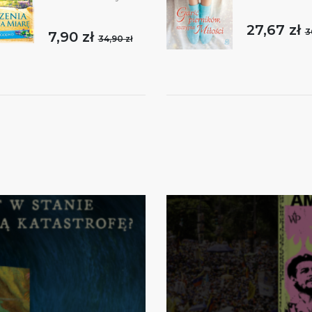
27,67 zł
3
7,90 zł
34,90 zł