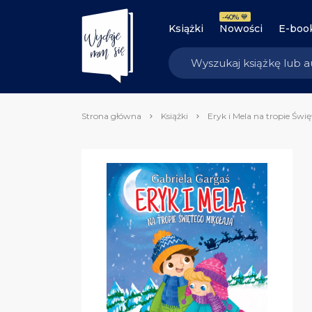
-40% 💙
Książki
Nowości
E-boo
Strona główna
Książki
Eryk i Mela na tropie Świ