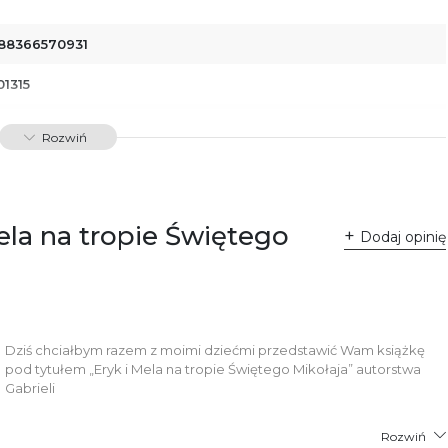
88366570931
01315
dawnictwo Poznańskie Sp. z o.o.
Rozwiń
 Fredry 8
-701 Poznań
lska
ntakt@wydajenamsie.pl
8 61 623 38 38
ela na tropie Świętego
Dodaj opinię
łącznik PDF
Dziś chciałbym razem z moimi dziećmi przedstawić Wam książkę
pod tytułem „Eryk i Mela na tropie Świętego Mikołaja” autorstwa
Gabrieli
Rozwiń