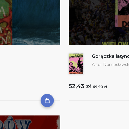
Gorączka laty
Artur Domosławsk
52,43 zł
69,90 zł