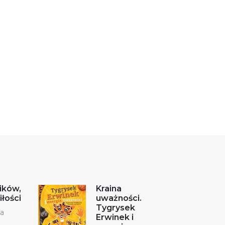
ików,
Kraina
łości
uważności.
Tygrysek
ka
Erwinek i