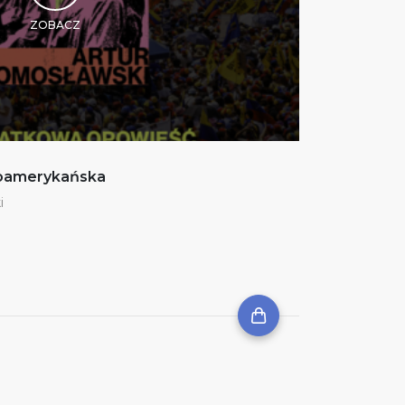
ZOBACZ
noamerykańska
i