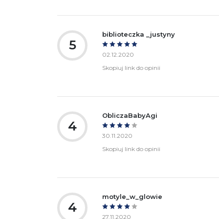
biblioteczka _justyny
5
02.12.2020
Skopiuj link do opinii
ObliczaBabyAgi
4
30.11.2020
Skopiuj link do opinii
motyle_w_glowie
4
27.11.2020