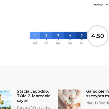
Rozwiń
4,50
1
2
3
4
5
x0
x0
x0
x2
x2
Stacja Jagodno.
Garść piern
TOM 2. Marzenia
szczypta mi
szyte
Natalia Sońs
Karolina Wilczyńska