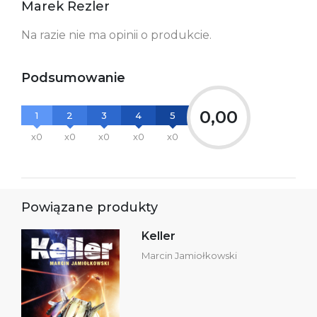
Marek Rezler
Ostrzeżenia oraz
Załącznik PDF
informacje dotyczące
Na razie nie ma opinii o produkcie.
bezpieczeństwa:
Podsumowanie
0,00
1
2
3
4
5
x0
x0
x0
x0
x0
Powiązane produkty
Keller
Marcin Jamiołkowski