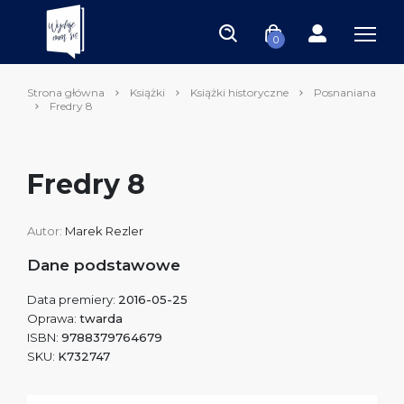
0
Strona główna
Książki
Książki historyczne
Posnaniana
Fredry 8
Fredry 8
Autor:
Marek Rezler
Dane podstawowe
Data premiery:
2016-05-25
Oprawa:
twarda
ISBN:
9788379764679
SKU:
K732747