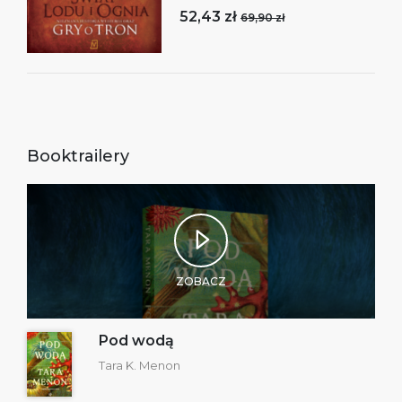
52,43 zł
69,90 zł
Booktrailery
ZOBACZ
Pod wodą
Tara K. Menon