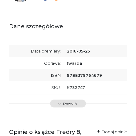
Dane szczegółowe
Data premiery:
2016-05-25
Oprawa:
twarda
ISBN
9788379764679
SKU:
K732747
Producent / Osoby
Wydawnictwo Poznańskie
Rozwiń
odpowiedzialne za
Sp. z o.o.
zgodność produktu z
ul. Fredry 8
przepisami:
61-701 Poznań
Polska
kontakt@wydajenamsie.pl
+48 61 623 38 38
Opinie o książce Fredry 8,
Dodaj opinię