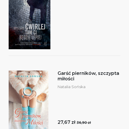
Garść pierników, szczypta
miłości
Natalia Sońska
27,67 zł
36,90 zł