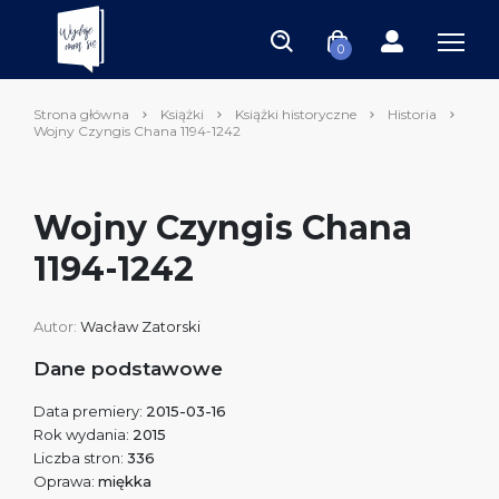
0
Strona główna
Książki
Książki historyczne
Historia
Wojny Czyngis Chana 1194-1242
Wojny Czyngis Chana
1194-1242
Autor:
Wacław Zatorski
Dane podstawowe
Data premiery:
2015-03-16
Rok wydania:
2015
Liczba stron:
336
Oprawa:
miękka