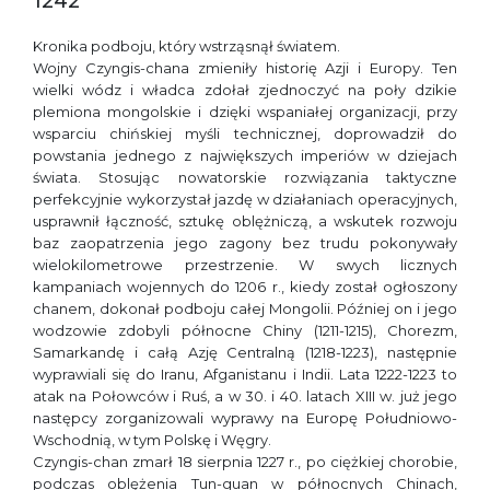
1242
Kronika podboju, który wstrząsnął światem.
Wojny Czyngis-chana zmieniły historię Azji i Europy. Ten
wielki wódz i władca zdołał zjednoczyć na poły dzikie
plemiona mongolskie i dzięki wspaniałej organizacji, przy
wsparciu chińskiej myśli technicznej, doprowadził do
powstania jednego z największych imperiów w dziejach
świata. Stosując nowatorskie rozwiązania taktyczne
perfekcyjnie wykorzystał jazdę w działaniach operacyjnych,
usprawnił łączność, sztukę oblężniczą, a wskutek rozwoju
baz zaopatrzenia jego zagony bez trudu pokonywały
wielokilometrowe przestrzenie. W swych licznych
kampaniach wojennych do 1206 r., kiedy został ogłoszony
chanem, dokonał podboju całej Mongolii. Później on i jego
wodzowie zdobyli północne Chiny (1211-1215), Chorezm,
Samarkandę i całą Azję Centralną (1218-1223), następnie
wyprawiali się do Iranu, Afganistanu i Indii. Lata 1222-1223 to
atak na Połowców i Ruś, a w 30. i 40. latach XIII w. już jego
następcy zorganizowali wyprawy na Europę Południowo-
Wschodnią, w tym Polskę i Węgry.
Czyngis-chan zmarł 18 sierpnia 1227 r., po ciężkiej chorobie,
podczas oblężenia Tun-guan w północnych Chinach,