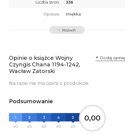
Liczba stron:
336
Oprawa:
miękka
ISBN
9788379762507
Rozwiń
SKU:
K732592
Producent / Osoby
Wydawnictwo Poznańskie
odpowiedzialne za
Sp. z o.o.
Opinie o książce Wojny
Dodaj opinię
zgodność produktu z
ul. Fredry 8
Czyngis Chana 1194-1242,
przepisami:
61-701 Poznań
Polska
Wacław Zatorski
kontakt@wydajenamsie.pl
+48 61 623 38 38
Na razie nie ma opinii o produkcie.
Ostrzeżenia oraz
Załącznik PDF
informacje dotyczące
bezpieczeństwa:
Podsumowanie
0,00
1
2
3
4
5
x0
x0
x0
x0
x0