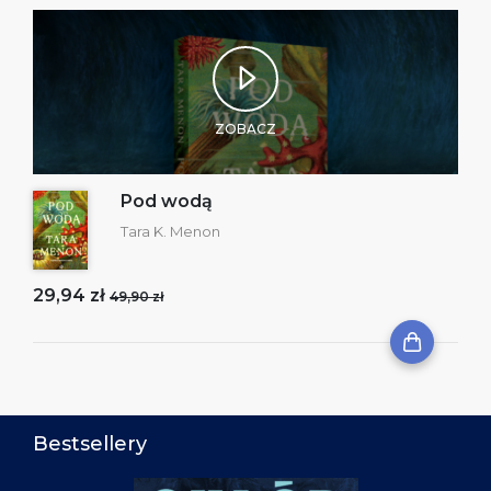
ZOBACZ
Pod wodą
Tara K. Menon
29,94 zł
49,90 zł
Bestsellery