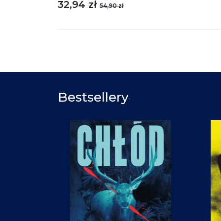
32,94 zł
54,90 zł
Bestsellery