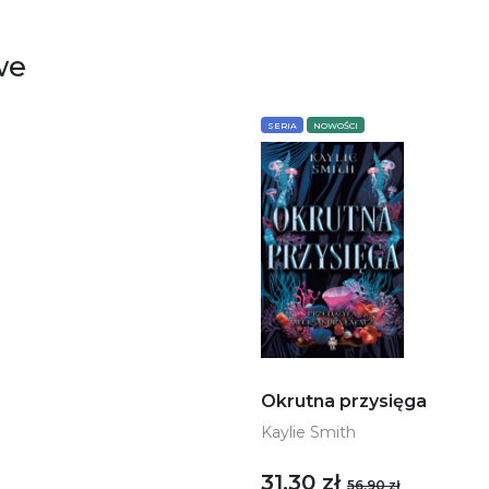
we
SERIA
NOWOŚCI
Okrutna przysięga
Kaylie Smith
31,30 zł
56,90 zł