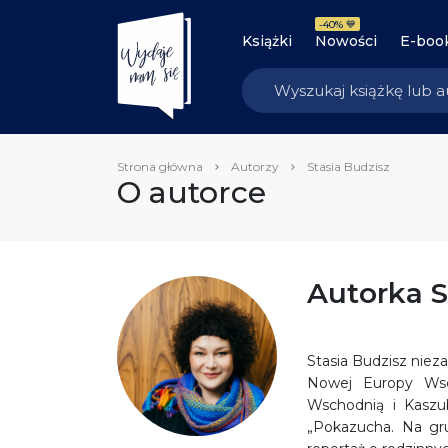
-40% 💙
Książki
Nowości
E-boo
Strona główna
Autorzy
Stasia Budzisz
O autorce
Autorka S
Stasia Budzisz nieza
Nowej Europy Wsc
Wschodnią i Kaszu
„Pokazucha. Na gru