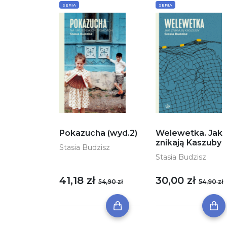
SERIA
SERIA
Pokazucha (wyd.2)
Welewetka. Jak
znikają Kaszuby
Stasia Budzisz
Stasia Budzisz
41,18 zł
30,00 zł
54,90 zł
54,90 zł