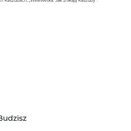
ch Kaszubach, „Welewetka. Jak znikają Kaszuby”.
Budzisz