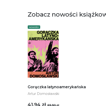
Zobacz nowości książko
NOWOŚCI
Gorączka latynoamerykańska
Artur Domosławski
41,94 zł
69,90 zł