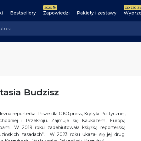
2026 📚
OD 7.50 ZŁ
ki
Bestsellery
Zapowiedzi
Pakiety i zestawy
Wyprze
tasia Budzisz
leżna reporterka. Pisze dla OKO.press, Krytyki Politycznej,
hodniej i Przekroju. Zajmuje się Kaukazem, Europą
bami. W 2019 roku zadebiutowała książką reporterską
zińskich zasadach”. W 2023 roku ukazał się jej drugi