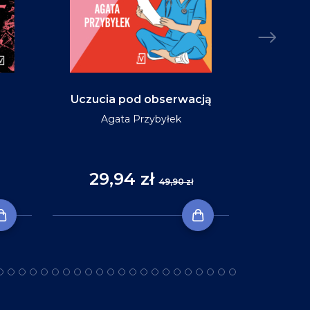
Uczucia pod obserwacją
Niebo w ko
Agata Przybyłek
29,94 zł
35
49,90 zł