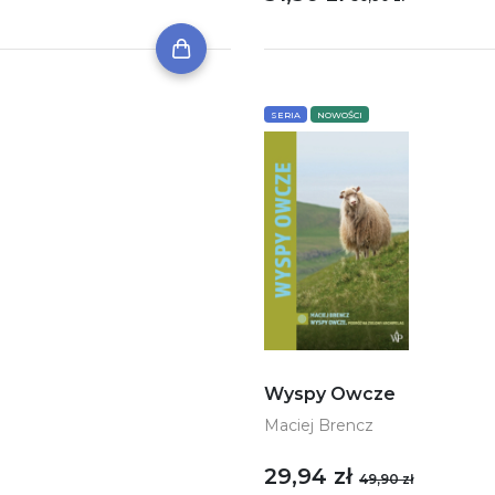
SERIA
NOWOŚCI
Wyspy Owcze
Maciej Brencz
29,94 zł
49,90 zł