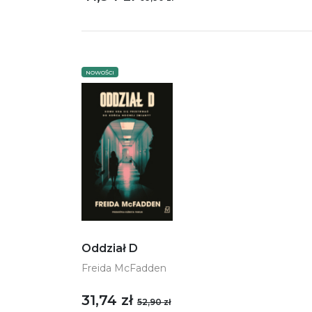
NOWOŚCI
Oddział D
Freida McFadden
31,74 zł
52,90 zł