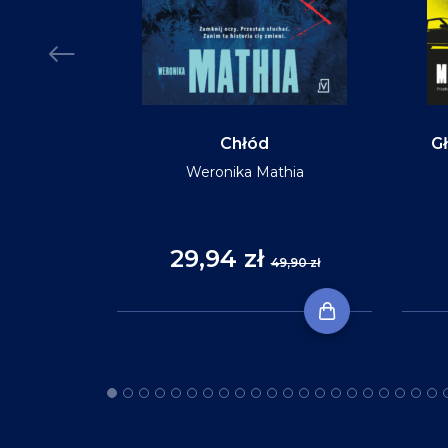
MIĘKKA
Chłód
Gł
Weronika Mathia
Reid
29,94 zł
,90 zł
49,90 zł