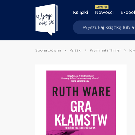
-40% 💙
Książki
Nowości
E-boo
Strona główna
Książki
Kryminał i Thriller
Kry