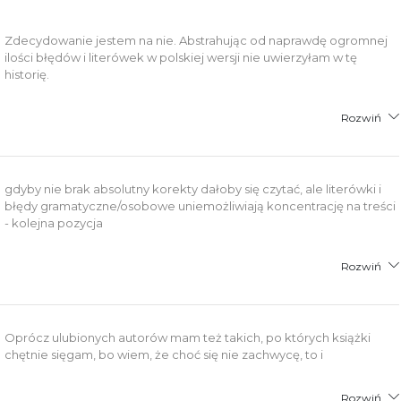
łącznik PDF
Zdecydowanie jestem na nie. Abstrahując od naprawdę ogromnej
ilości błędów i literówek w polskiej wersji nie uwierzyłam w tę
historię.
Rozwiń
gdyby nie brak absolutny korekty dałoby się czytać, ale literówki i
błędy gramatyczne/osobowe uniemożliwiają koncentrację na treści
- kolejna pozycja
Rozwiń
Oprócz ulubionych autorów mam też takich, po których książki
chętnie sięgam, bo wiem, że choć się nie zachwycę, to i
Rozwiń