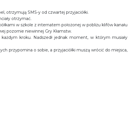
el, otrzymują SMS-y od czwartej przyjaciółki.
hciały otrzymać.
iółkami w szkole z internatem położonej w pobliżu klifów kanału
swej pozornie niewinnej Gry Kłamstw.
na każdym kroku. Nadszedł jednak moment, w którym musiały
ych przypomina o sobie, a przyjaciółki muszą wrócić do miejsca,