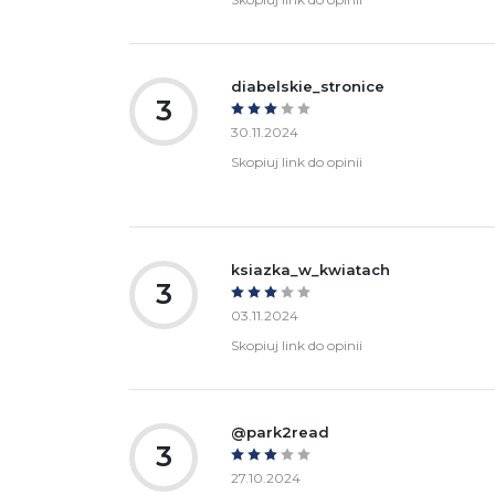
diabelskie_stronice
3
30.11.2024
Skopiuj link do opinii
ksiazka_w_kwiatach
3
03.11.2024
Skopiuj link do opinii
@park2read
3
27.10.2024