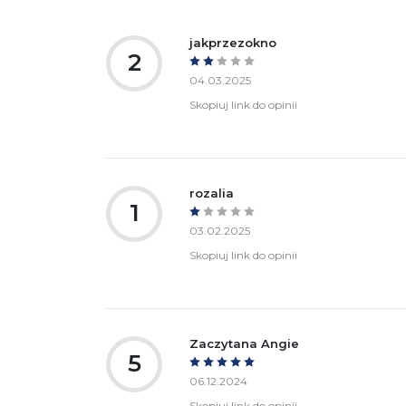
Ostrzeżenia oraz informacje dotyczące
Za
bezpieczeństwa:
jakprzezokno
2
04.03.2025
Skopiuj link do opinii
rozalia
1
03.02.2025
Skopiuj link do opinii
Zaczytana Angie
5
06.12.2024
Skopiuj link do opinii