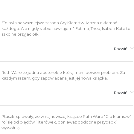
"To była najważniejsza zasada Gry Kłamstw. Można okłamać
każdego. Ale nigdy siebie nawzajem." Fatima, Thea, Isabel i Kate to
szkolne przyjaciółki,
Rozwiń
Ruth Ware to jedna z autorek, z którą mam pewien problem. Za
każdym razem, gdy zapowiadana jest jej nowa książka,
Rozwiń
Ptaszki śpiewały, że w najnowszej książce Ruth Ware “Gra kłamstw”
roi się od błędów i literówek, ponieważ podobne przypadki
wywołują