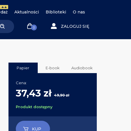
 🔥🔥
daż
Aktualności
Biblioteki
O nas
ZALOGUJ SIĘ
0
Papier
E-book
Audiobook
Cena:
37,43 zł
49,90 zł
Produkt dostępny
KUP