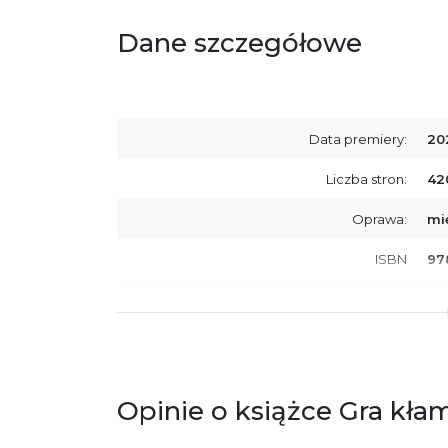
Dane szczegółowe
Data premiery:
20
Liczba stron:
42
Oprawa:
mi
ISBN
97
SKU:
K8
Producent / Osoby odpowiedzialne za
Wy
zgodność produktu z przepisami:
ul.
61
Po
Opinie o książce Gra kła
ko
+4