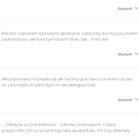
Rozwiń
Bardzo czekałam na kolejne spotkanie z autorką, bo tej pory byłam
zadowolona i jak było tym razem? Było tak... meh. Ani
Rozwiń
Akcja powieści rozwijała się jak na mój gust nieco za wolno, przez
co z początku trudno było mi się zaangażować.
Rozwiń
- „ Witajcie w Grze kłamstw ”. Szkoła z internatem. Cztery
przyjaciółki. Ich życia tamtego lata się spotkały. Ich losy zetknęły