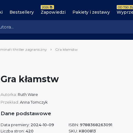
2026 📚
OD 7.50 ZŁ
ki
Bestsellery
Zapowiedzi
Pakiety i zestawy
Wyprze
minał i thriller zagraniczny
Gra kłamstw
Gra kłamstw
Autorka:
Ruth Ware
Przekład:
Anna Tomczyk
Dane podstawowe
Data premiery:
2024-10-09
ISBN:
9788368263091
Liczba stron:
420
SKU:
K800813