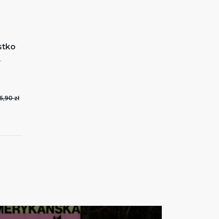
stko
-
6,90 zł