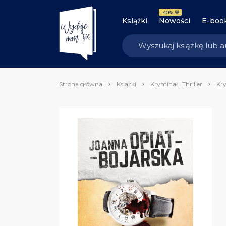
-40% 💙
Książki
Nowości
E-boo
Strona główna
Książki
Kryminał i Thriller
Kry