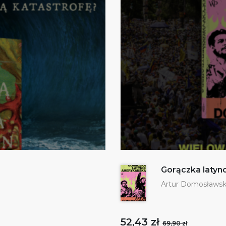
Gorączka laty
Artur Domosławsk
52,43 zł
69,90 zł