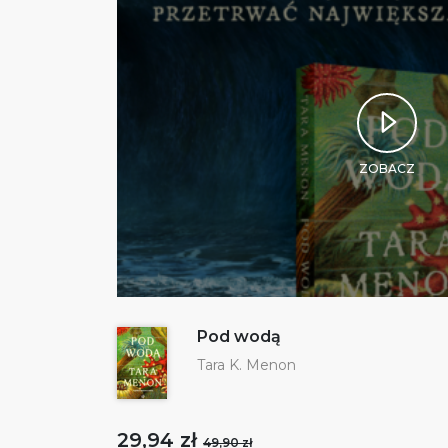
ZOBACZ
Pod wodą
Tara K. Menon
29,94 zł
49,90 zł