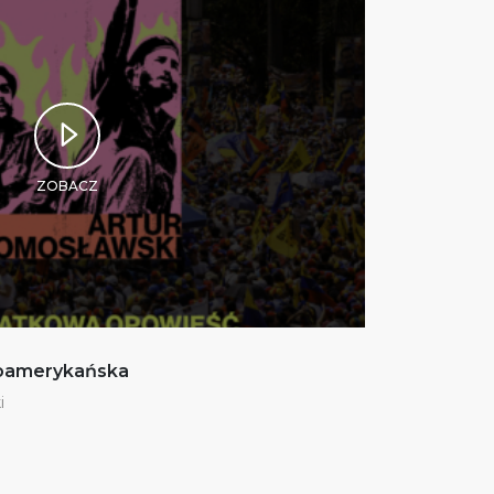
ZOBACZ
noamerykańska
i