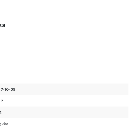
ka
17-10-09
17
4
ękka