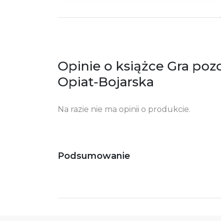
ISBN
97
SKU:
K7
Producent / Osoby odpowiedzialne za
Wy
zgodność produktu z przepisami:
ul.
Opinie o książce Gra poz
61
Po
Opiat-Bojarska
ko
+4
Na razie nie ma opinii o produkcie.
Ostrzeżenia oraz informacje dotyczące
Za
bezpieczeństwa:
Podsumowanie