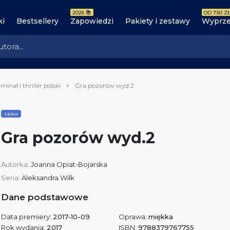
2026 📚
OD 7.50 ZŁ
ki
Bestsellery
Zapowiedzi
Pakiety i zestawy
Wyprze
minał i thriller polski
Gra pozorów wyd.2
SERIA
Gra pozorów wyd.2
Autorka:
Joanna Opiat-Bojarska
Seria:
Aleksandra Wilk
Dane podstawowe
Data premiery:
2017-10-09
Oprawa:
miękka
Rok wydania:
2017
ISBN:
9788379767755