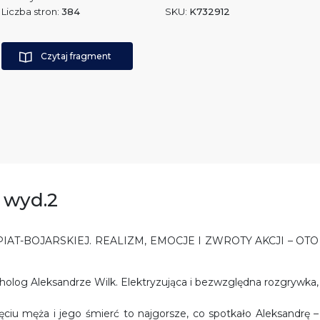
Liczba stron:
384
SKU:
K732912
Czytaj fragment
 wyd.2
T-BOJARSKIEJ. REALIZM, EMOCJE I ZWROTY AKCJI – OTO
ycholog Aleksandrze Wilk. Elektryzująca i bezwzględna rozgrywka,
iu męża i jego śmierć to najgorsze, co spotkało Aleksandrę –