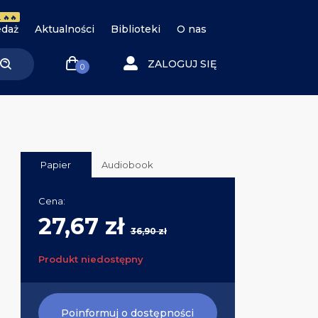
 🔥🔥
daż
Aktualności
Biblioteki
O nas
ZALOGUJ SIĘ
0
Papier
Audiobook
Cena:
27,67 zł
36,90 zł
Produkt niedostępny
Poinformuj o dostępności