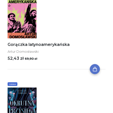
Gorączka latynoamerykańska
Artur Domosławski
52,43 zł
69,90 zł
SERIA