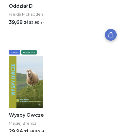
Oddział D
Freida McFadden
39,68 zł
52,90 zł
SERIA
NOWOŚCI
Wyspy Owcze
Maciej Brencz
29,94 zł
49,90 zł