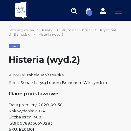
0
Strona główna
Książki
Kryminał i Thriller
Kryminał i
thriller polski
Histeria (wyd.2)
SERIA
Histeria (wyd.2)
Autorka:
Izabela Janiszewska
Seria:
Seria z Larysą Luboń i Brunonem Wilczyńskim
Dane podstawowe
Data premiery:
2020-09-30
Rok wydania:
2024
Liczba stron:
400
ISBN:
9788366570283
SKU:
E201301