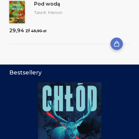
Pod wodą
Tara K. Menon
29,94 zł
49,90 zł
Bestsellery