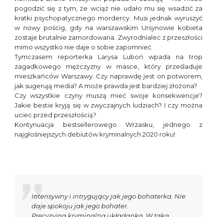
pogodzić się z tym, że wciąż nie udało mu się wsadzić za
kratki psychopatycznego mordercy. Musi jednak wyruszyć
w nowy pościg, gdy na warszawskim Ursynowie kobieta
zostaje brutalnie zamordowana. Zwyrodnialec z przeszłości
mimo wszystko nie daje o sobie zapomnieć.
Tymczasem reporterka Larysa Luboń wpada na trop
zagadkowego mężczyzny w masce, który prześladuje
mieszkańców Warszawy. Czy naprawdę jest on potworem,
jak sugerują media? A może prawda jest bardziej złożona?
Czy wszystkie czyny muszą mieć swoje konsekwencje?
Jakie bestie kryją się w zwyczajnych ludziach? I czy można
uciec przed przeszłością?
Kontynuacja bestsellerowego Wrzasku, jednego z
najgłośniejszych debiutów kryminalnych 2020 roku!
Intensywny i intrygujący jak jego bohaterka. Nie
daje spokoju jak jego bohater.
Precyzyjna kryminalna układanka. W taką