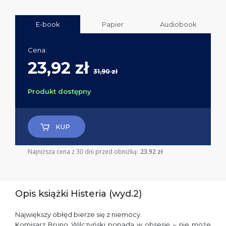
E-book
Papier
Audiobook
Cena:
23,92 zł
31,90 zł
Produkt dostępny
KUP
Najniższa cena z 30 dni przed obniżką:
23.92 zł
Opis książki Histeria (wyd.2)
Największy obłęd bierze się z niemocy.
Komisarz Bruno Wilczyński popada w obsesję – nie może