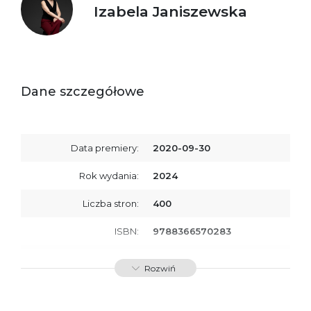
Izabela Janiszewska
Dane szczegółowe
Data premiery:
2020-09-30
Rok wydania:
2024
Liczba stron:
400
ISBN:
9788366570283
SKU:
E201301
Rozwiń
Producent / Osoby
Wydawnictwo Poznańskie
odpowiedzialne za
Sp. z o.o.
zgodność produktu z
ul. Fredry 8