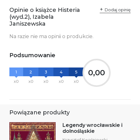
przepisami:
61-701 Poznań
Opinie o książce Histeria
Polska
Dodaj opinię
kontakt@wydajenamsie.pl
(wyd.2), Izabela
+48 61 623 38 38
Janiszewska
Ostrzeżenia oraz
Załącznik PDF
Na razie nie ma opinii o produkcie.
informacje dotyczące
bezpieczeństwa:
Podsumowanie
0,00
1
2
3
4
5
x0
x0
x0
x0
x0
Powiązane produkty
Legendy wrocławskie i
dolnośląskie
Krzysztof Kwaśniewski