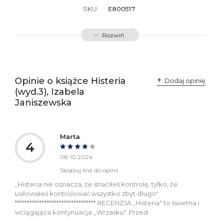
SKU:
E800517
Producent / Osoby
Wydawnictwo Poznańskie
Rozwiń
odpowiedzialne za
Sp. z o.o.
zgodność produktu z
ul. Fredry 8
przepisami:
61-701 Poznań
Polska
kontakt@wydajenamsie.pl
+48 61 623 38 38
Opinie o książce Histeria
Dodaj opinię
(wyd.3), Izabela
Ostrzeżenia oraz
Załącznik PDF
Janiszewska
informacje dotyczące
bezpieczeństwa:
Marta
4
08.10.2024
Skopiuj link do opinii
,,Histeria nie oznacza, że straciłeś kontrolę, tylko, że
usiłowałeś kontrolować wszystko zbyt długo"
********************************* RECENZJA ,,Histeria" to świetna i
wciągająca kontynuacja ,,Wrzasku". Przed