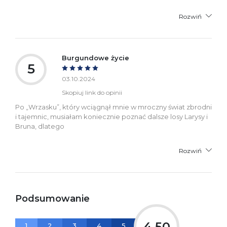
Rozwiń
Burgundowe życie
5
03.10.2024
Skopiuj link do opinii
Po „Wrzasku”, który wciągnął mnie w mroczny świat zbrodni
i tajemnic, musiałam koniecznie poznać dalsze losy Larysy i
Bruna, dlatego
Rozwiń
Podsumowanie
4,50
1
2
3
4
5