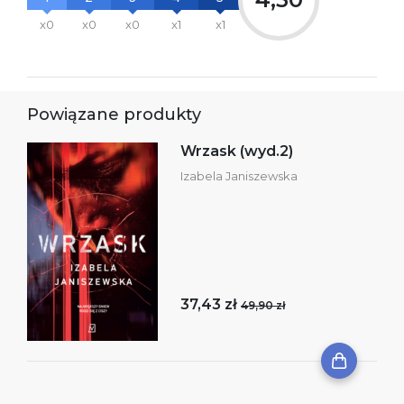
x0
x0
x0
x1
x1
Powiązane produkty
Wrzask (wyd.2)
Izabela Janiszewska
37,43 zł
49,90 zł