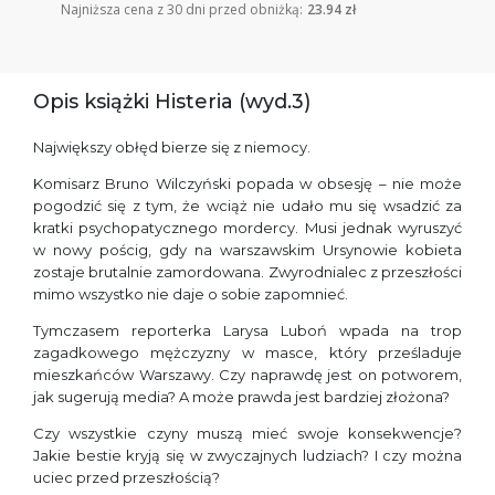
Najniższa cena z 30 dni przed obniżką:
23.94 zł
Opis książki Histeria (wyd.3)
Największy obłęd bierze się z niemocy.
Komisarz Bruno Wilczyński popada w obsesję – nie może
pogodzić się z tym, że wciąż nie udało mu się wsadzić za
kratki psychopatycznego mordercy. Musi jednak wyruszyć
w nowy pościg, gdy na warszawskim Ursynowie kobieta
zostaje brutalnie zamordowana. Zwyrodnialec z przeszłości
mimo wszystko nie daje o sobie zapomnieć.
Tymczasem reporterka Larysa Luboń wpada na trop
zagadkowego mężczyzny w masce, który prześladuje
mieszkańców Warszawy. Czy naprawdę jest on potworem,
jak sugerują media? A może prawda jest bardziej złożona?
Czy wszystkie czyny muszą mieć swoje konsekwencje?
Jakie bestie kryją się w zwyczajnych ludziach? I czy można
uciec przed przeszłością?