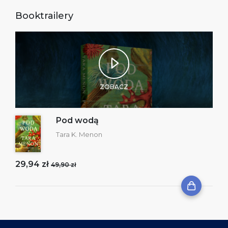
Booktrailery
ZOBACZ
Pod wodą
Tara K. Menon
29,94 zł
49,90 zł