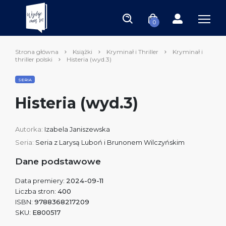
0
Strona główna
Książki
Kryminał i Thriller
Kryminał i
thriller polski
Histeria (wyd.3)
SERIA
Histeria (wyd.3)
Autorka:
Izabela Janiszewska
Seria:
Seria z Larysą Luboń i Brunonem Wilczyńskim
Dane podstawowe
Data premiery:
2024-09-11
Liczba stron:
400
ISBN:
9788368217209
SKU:
E800517