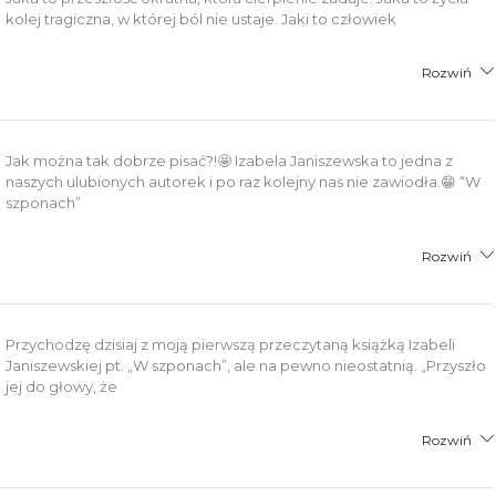
kolej tragiczna, w której ból nie ustaje. Jaki to człowiek
Rozwiń
Jak można tak dobrze pisać?!🤩 Izabela Janiszewska to jedna z
naszych ulubionych autorek i po raz kolejny nas nie zawiodła.😁 “W
szponach”
Rozwiń
Przychodzę dzisiaj z moją pierwszą przeczytaną książką Izabeli
Janiszewskiej pt. „W szponach”, ale na pewno nieostatnią. „Przyszło
jej do głowy, że
Rozwiń