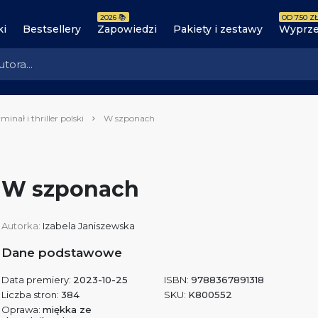
2026 📚
OD 7.50 ZŁ
ki
Bestsellery
Zapowiedzi
Pakiety i zestawy
Wyprze
minał i thriller polski
W szponach
W szponach
Autorka:
Izabela Janiszewska
Dane podstawowe
Data premiery:
2023-10-25
ISBN:
9788367891318
Liczba stron:
384
SKU:
K800552
Oprawa:
miękka ze