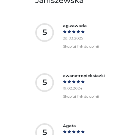
Janiszewska
Ostrzeżenia oraz informacje dotyczące
Za
bezpieczeństwa:
ag.zawada
5
28.03.2025
Skopiuj link do opinii
ewanatropieksiazki
5
19.02.2024
Skopiuj link do opinii
Agata
5