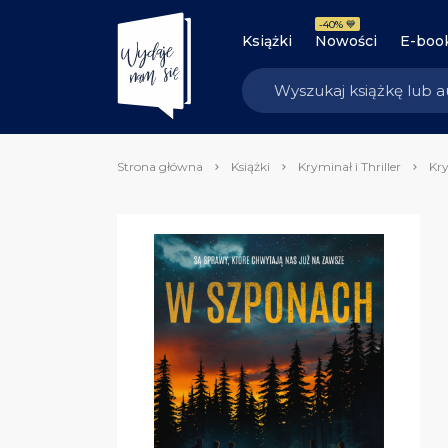
-40% 💙
Książki
Nowości
E-boo
Strona główna
Książki
Kryminał i Thriller
Kry