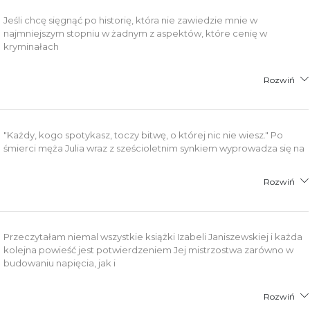
Jeśli chcę sięgnąć po historię, która nie zawiedzie mnie w
najmniejszym stopniu w żadnym z aspektów, które cenię w
kryminałach
Rozwiń
"Każdy, kogo spotykasz, toczy bitwę, o której nic nie wiesz." Po
śmierci męża Julia wraz z sześcioletnim synkiem wyprowadza się na
Rozwiń
Przeczytałam niemal wszystkie książki Izabeli Janiszewskiej i każda
kolejna powieść jest potwierdzeniem Jej mistrzostwa zarówno w
budowaniu napięcia, jak i
Rozwiń