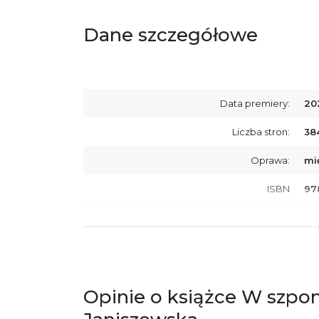
Dane szczegółowe
Data premiery:
20
Liczba stron:
38
Oprawa:
mi
ISBN
97
SKU:
K8
Producent / Osoby odpowiedzialne za
Wy
zgodność produktu z przepisami:
ul.
61
Po
Opinie o książce W szpon
ko
+4