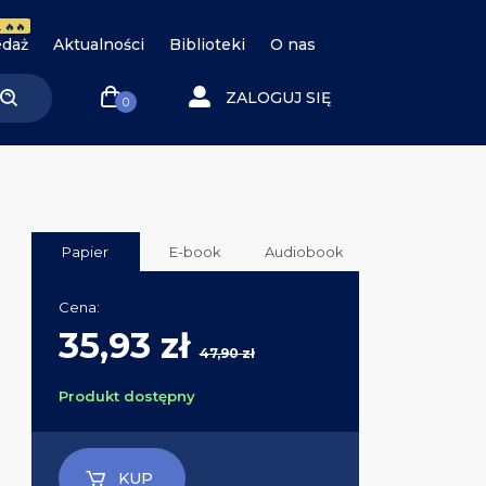
 🔥🔥
daż
Aktualności
Biblioteki
O nas
ZALOGUJ SIĘ
0
Papier
E-book
Audiobook
Cena:
35,93 zł
47,90 zł
Produkt dostępny
KUP