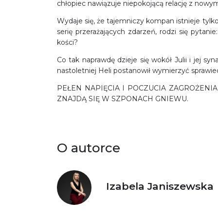
chłopiec nawiązuje niepokojącą relację z nowym
Wydaje się, że tajemniczy kompan istnieje tylk
serię przerażających zdarzeń, rodzi się pytani
kości?
Co tak naprawdę dzieje się wokół Julii i jej syn
nastoletniej Heli postanowił wymierzyć sprawied
PEŁEN NAPIĘCIA I POCZUCIA ZAGROŻENIA
ZNAJDĄ SIĘ W SZPONACH GNIEWU.
O autorce
Izabela Janiszewska