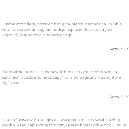
łącznik PDF
Duszna atmosfera, gęsta od napięcia, niemal namacalna. To lubię.
Autorka bardzo umiejętnie buduje napięcie. Jest strach, jest
niepokój, jest poczucie narastającego
Rozwiń
"Dopóki nie odpuścisz, nienawiść będzie trzymać cię w swoich
szponach i rozdzierać na strzępy". Julia po tragicznym zabójstwie
męża wraz z
Rozwiń
Izabela Janiszewska kolejny raz wciągnęła mnie w świat ludzkiej
psychiki – ten najbardziej mroczny i pełen bolesnych emocji. Thriller