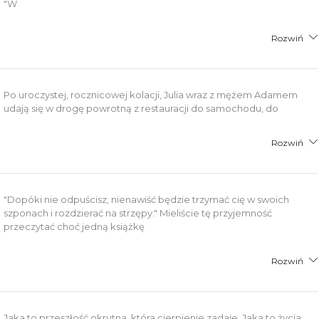
"W
Rozwiń
Po uroczystej, rocznicowej kolacji, Julia wraz z mężem Adamem
udają się w drogę powrotną z restauracji do samochodu, do
Rozwiń
"Dopóki nie odpuścisz, nienawiść będzie trzymać cię w swoich
szponach i rozdzierać na strzępy." Mieliście tę przyjemność
przeczytać choć jedną książkę
Rozwiń
Jaka to przeszłość okrutna, która cierpienie zadaje. Jaka to życia