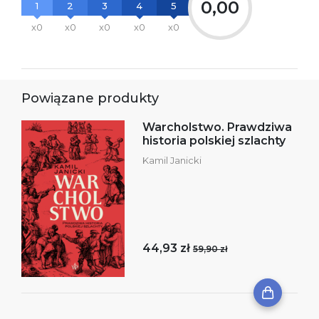
0,00
1
2
3
4
5
x0
x0
x0
x0
x0
Powiązane produkty
Warcholstwo. Prawdziwa
historia polskiej szlachty
Kamil Janicki
44,93 zł
59,90 zł