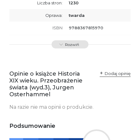
Liczba stron:
1230
Oprawa:
twarda
ISBN
9788367815970
SKU:
K800546
Rozwiń
Producent / Osoby
Wydawnictwo Poznańskie
odpowiedzialne za
Sp. z o.o.
zgodność produktu z
ul. Fredry 8
przepisami:
61-701 Poznań
Opinie o książce Historia
Polska
Dodaj opinię
kontakt@wydajenamsie.pl
XIX wieku. Przeobrażenie
+48 61 623 38 38
świata (wyd.3), Jurgen
Osterhammel
Ostrzeżenia oraz
Załącznik PDF
informacje dotyczące
bezpieczeństwa:
Na razie nie ma opinii o produkcie.
Podsumowanie