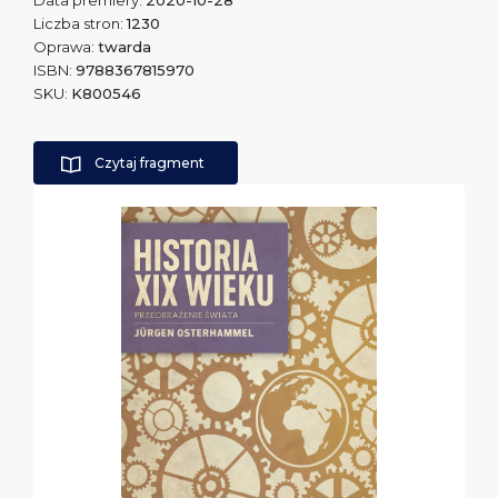
Data premiery:
2020-10-28
Liczba stron:
1230
Oprawa:
twarda
ISBN:
9788367815970
SKU:
K800546
Czytaj fragment