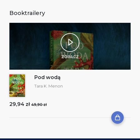
Booktrailery
ZOBACZ
Pod wodą
Tara K. Menon
29,94 zł
49,90 zł