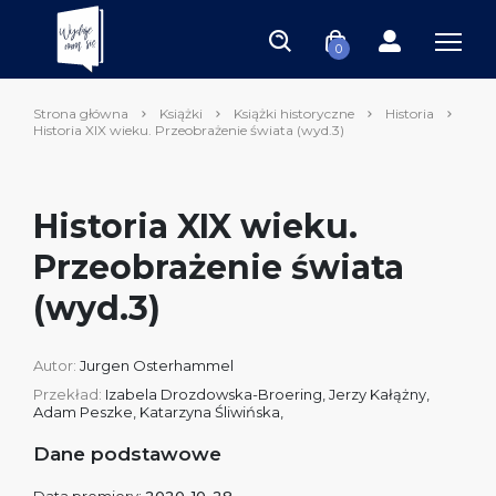
0
Strona główna
Książki
Książki historyczne
Historia
Historia XIX wieku. Przeobrażenie świata (wyd.3)
Historia XIX wieku.
Przeobrażenie świata
(wyd.3)
Autor:
Jurgen Osterhammel
Przekład:
Izabela Drozdowska-Broering, Jerzy Kałążny,
Adam Peszke, Katarzyna Śliwińska,
Dane podstawowe