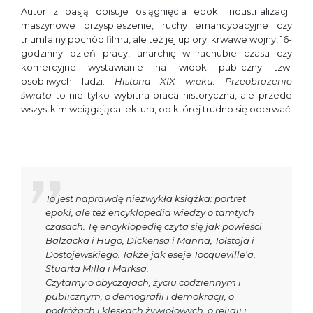
Autor z pasją opisuje osiągnięcia epoki industrializacji:
maszynowe przyspieszenie, ruchy emancypacyjne czy
triumfalny pochód filmu, ale też jej upiory: krwawe wojny, 16-
godzinny dzień pracy, anarchię w rachubie czasu czy
komercyjne wystawianie na widok publiczny tzw.
osobliwych ludzi.
Historia XIX wieku. Przeobrażenie
świata
to nie tylko wybitna praca historyczna, ale przede
wszystkim wciągająca lektura, od której trudno się oderwać.
To jest naprawdę niezwykła książka: portret
epoki, ale też encyklopedia wiedzy o tamtych
czasach. Tę encyklopedię czyta się jak powieści
Balzacka i Hugo, Dickensa i Manna, Tołstoja i
Dostojewskiego. Także jak eseje Tocqueville’a,
Stuarta Milla i Marksa.
Czytamy o obyczajach, życiu codziennym i
publicznym, o demografii i demokracji, o
podróżach i klęskach żywiołowych, o religii i