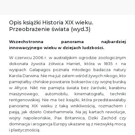
Opis książki Historia XIX wieku.
Przeobrażenie świata (wyd.3)
Wszechstronna panorama najbardziej
innowacyjnego wieku w dziejach ludzkości.
W czerwcu 2006 r. w australijskim ogrodzie zoologicznym
dokonała żywota żółwica Harriet, która w 1835 r. na
wyspach Galapagos poznała młodego badacza natury
Karola Darwina. Nie ma już zatem wśród żywych nikogo, kto
pamiętałby chińskie powstanie bokserów czy wojnę burską
w Afryce. Nikt nie pamięta świata bez żarówki, karabinu
maszynowego, automobilu, kinematografu, techniki
rentgenowskiej. Nie ma też książki, która przedstawiałaby
panoramę XIX wieku z taką wnikliwością, rozmachem i
pasją, jak dzieło Osterhammela. Na jej kartach rewolucje,
wojny napoleońskie, Pax Britannica, Dziki Zachód czy
dominacja i arogancja Europy ukazane są z niezwykłą mocą
i plastycznością.