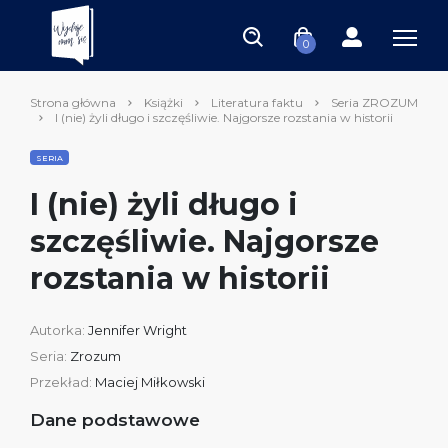
0
Strona główna
Książki
Literatura faktu
Seria ZROZUM
I (nie) żyli długo i szczęśliwie. Najgorsze rozstania w historii
SERIA
I (nie) żyli długo i
szczęśliwie. Najgorsze
rozstania w historii
Autorka:
Jennifer Wright
Seria:
Zrozum
Przekład:
Maciej Miłkowski
Dane podstawowe