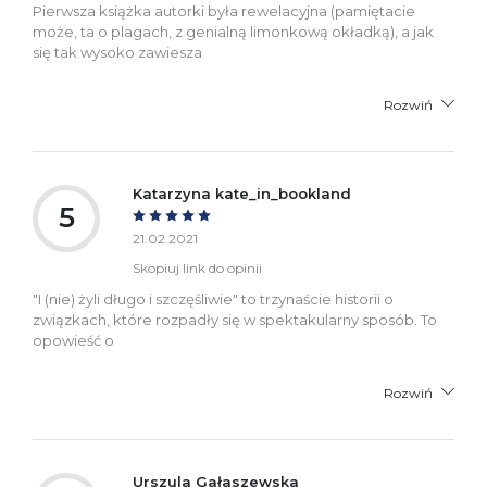
Pierwsza książka autorki była rewelacyjna (pamiętacie
może, ta o plagach, z genialną limonkową okładką), a jak
się tak wysoko zawiesza
Rozwiń
Katarzyna kate_in_bookland
5
21.02.2021
Skopiuj link do opinii
"I (nie) żyli długo i szczęśliwie" to trzynaście historii o
związkach, które rozpadły się w spektakularny sposób. To
opowieść o
Rozwiń
Urszula Gałaszewska