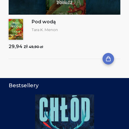
ZOBACZ
Pod wodą
Tara K. Menon
29,94 zł
49,90 zł
Bestsellery