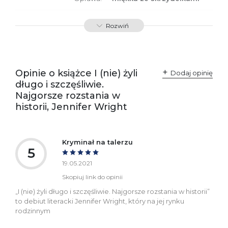
ISBN
9788366570399
Rozwiń
SKU:
K734451
Producent / Osoby
Wydawnictwo Poznańskie
odpowiedzialne za
Sp. z o.o.
Opinie o książce I (nie) żyli
Dodaj opinię
zgodność produktu z
ul. Fredry 8
długo i szczęśliwie.
przepisami:
61-701 Poznań
Polska
Najgorsze rozstania w
kontakt@wydajenamsie.pl
historii, Jennifer Wright
+48 61 623 38 38
Ostrzeżenia oraz
Załącznik PDF
informacje dotyczące
Kryminał na talerzu
bezpieczeństwa:
5
19.05.2021
Skopiuj link do opinii
„I (nie) żyli długo i szczęśliwie. Najgorsze rozstania w historii”
to debiut literacki Jennifer Wright, który na jej rynku
rodzinnym