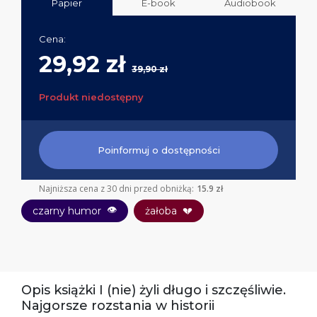
Papier
E-book
Audiobook
Cena:
29,92 zł
39,90 zł
Produkt niedostępny
Poinformuj o dostępności
Najniższa cena z 30 dni przed obniżką:
15.9 zł
👁
czarny humor
żałoba
💔
Opis książki I (nie) żyli długo i szczęśliwie.
Najgorsze rozstania w historii