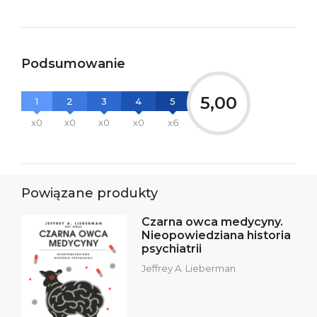
Podsumowanie
5,00
1
2
3
4
5
x0
x0
x0
x0
x6
Powiązane produkty
Czarna owca medycyny.
Nieopowiedziana historia
psychiatrii
Jeffrey A. Lieberman