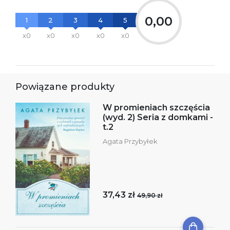
0,00
1
2
3
4
5
x0
x0
x0
x0
x0
Powiązane produkty
W promieniach szczęścia
(wyd. 2) Seria z domkami -
t.2
Agata Przybyłek
37,43 zł
49,90 zł