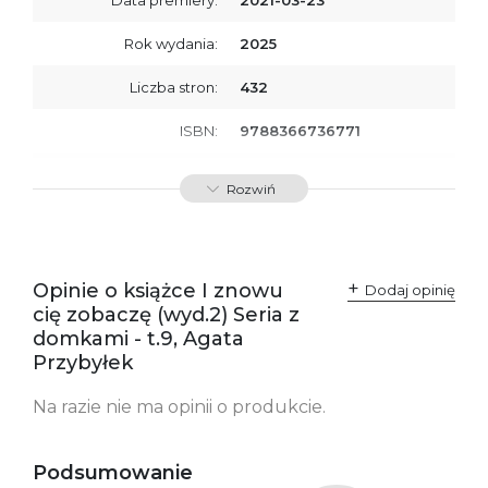
Rok wydania:
2025
Liczba stron:
432
ISBN:
9788366736771
SKU:
E800010
Rozwiń
Producent / Osoby
Wydawnictwo Poznańskie
odpowiedzialne za
Sp. z o.o.
zgodność produktu z
ul. Fredry 8
przepisami:
61-701 Poznań
Opinie o książce I znowu
Polska
Dodaj opinię
kontakt@wydajenamsie.pl
cię zobaczę (wyd.2) Seria z
+48 61 623 38 38
domkami - t.9, Agata
Przybyłek
Ostrzeżenia oraz
Załącznik PDF
informacje dotyczące
bezpieczeństwa:
Na razie nie ma opinii o produkcie.
Podsumowanie