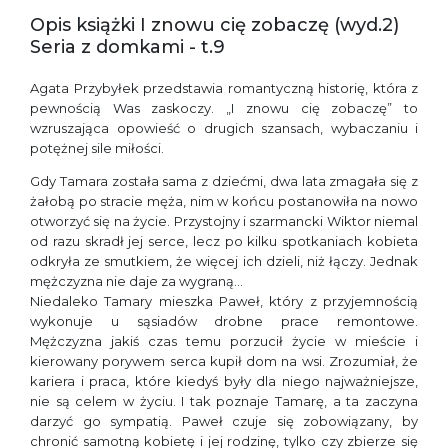
Opis książki I znowu cię zobaczę (wyd.2)
Seria z domkami - t.9
Agata Przybyłek przedstawia romantyczną historię, która z
pewnością Was zaskoczy. „I znowu cię zobaczę” to
wzruszająca opowieść o drugich szansach, wybaczaniu i
potężnej sile miłości.
Gdy Tamara została sama z dziećmi, dwa lata zmagała się z
żałobą po stracie męża, nim w końcu postanowiła na nowo
otworzyć się na życie. Przystojny i szarmancki Wiktor niemal
od razu skradł jej serce, lecz po kilku spotkaniach kobieta
odkryła ze smutkiem, że więcej ich dzieli, niż łączy. Jednak
mężczyzna nie daje za wygraną…
Niedaleko Tamary mieszka Paweł, który z przyjemnością
wykonuje u sąsiadów drobne prace remontowe.
Mężczyzna jakiś czas temu porzucił życie w mieście i
kierowany porywem serca kupił dom na wsi. Zrozumiał, że
kariera i praca, które kiedyś były dla niego najważniejsze,
nie są celem w życiu. I tak poznaje Tamarę, a ta zaczyna
darzyć go sympatią. Paweł czuje się zobowiązany, by
chronić samotną kobietę i jej rodzinę, tylko czy zbierze się