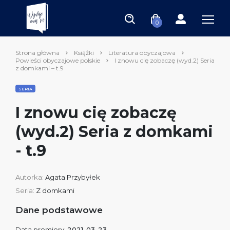
0
Strona główna
Książki
Literatura obyczajowa
Powieści obyczajowe polskie
I znowu cię zobaczę (wyd.2) Seria
z domkami – t.9
SERIA
I znowu cię zobaczę
(wyd.2) Seria z domkami
- t.9
Autorka:
Agata Przybyłek
Seria:
Z domkami
Dane podstawowe
Data premiery:
2021-03-23