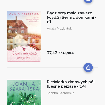
Bądź przy mnie zawsze
(wyd.2) Seria z domkami -
t.1
Agata Przybyłek
37,43 zł
49,90 zł
Pieśniarka zimowych pól
[Leśne pejzaże - t.4]
Joanna Szarańska