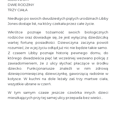
DWIE RODZINY
TRZY CIAŁA
Niedługo po swoich dwudziestych piątych urodzinach Libby
Jones dostaje list, na który czekała przez całe życie.
Wkrótce poznaje tożsamość swoich biologicznych
rodziców oraz dowiaduje się, że jest wyłączną dziedziczką
wartej fortunę posiadłości. Dziewczyna zaczyna powoli
rozumieć, że w jej życiu odtąd już nic nie będzie takie samo.
Z czasem Libby poznaje historię pewnego domu, do
którego dwadzieścia pięć lat wcześniej wezwano policję z
zawiadomieniem, że z ulicy słychać płaczące w środku
dziecko. Funkcjonariusze znaleźli w nim zdrową
dziesięciomiesięczną dziewczynkę, gaworzącą radośnie w
kołysce. W kuchni na dole leżały zaś trzy martwe ciała,
wszystkie ubrane w czerń.
W tym samym czasie jeszcze czwórka innych dzieci
mieszkających przy tej samej ulicy przepada bez wieści…