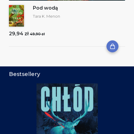
Pod wodą
Tara K. Menon
29,94 zł
49,90 zł
Bestsellery