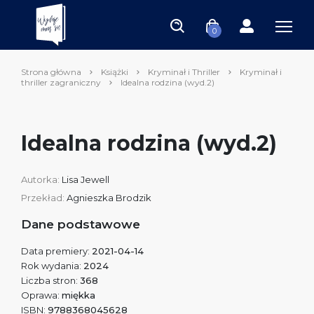
0
Strona główna
Książki
Kryminał i Thriller
Kryminał i
thriller zagraniczny
Idealna rodzina (wyd.2)
Idealna rodzina (wyd.2)
Autorka:
Lisa Jewell
Przekład:
Agnieszka Brodzik
Dane podstawowe
Data premiery:
2021-04-14
Rok wydania:
2024
Liczba stron:
368
Oprawa:
miękka
ISBN:
9788368045628