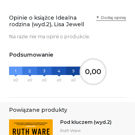
Producent / Osoby
Wydawnictwo Poznańskie
odpowiedzialne za
Sp. z o.o.
Opinie o książce Idealna
Dodaj opinię
zgodność produktu z
ul. Fredry 8
rodzina (wyd.2), Lisa Jewell
przepisami:
61-701 Poznań
Polska
kontakt@wydajenamsie.pl
Na razie nie ma opinii o produkcie.
+48 61 623 38 38
Ostrzeżenia oraz
Załącznik PDF
Podsumowanie
informacje dotyczące
bezpieczeństwa:
0,00
1
2
3
4
5
x0
x0
x0
x0
x0
Powiązane produkty
Pod kluczem (wyd.2)
Ruth Ware