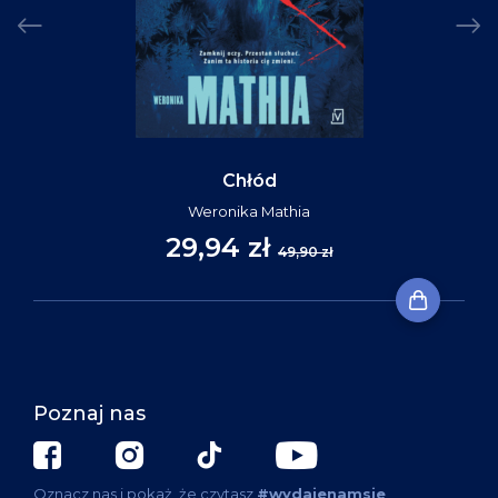
Chłód
Weronika Mathia
29,94 zł
49,90 zł
Poznaj nas
Oznacz nas i pokaż, że czytasz
#wydajenamsie