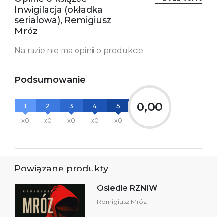
informacje dotyczące
Inwigilacja (okładka
bezpieczeństwa:
serialowa), Remigiusz
Mróz
Na razie nie ma opinii o produkcie.
Podsumowanie
0,00
1
2
3
4
5
x0
x0
x0
x0
x0
Powiązane produkty
Osiedle RZNiW
Remigiusz Mróz