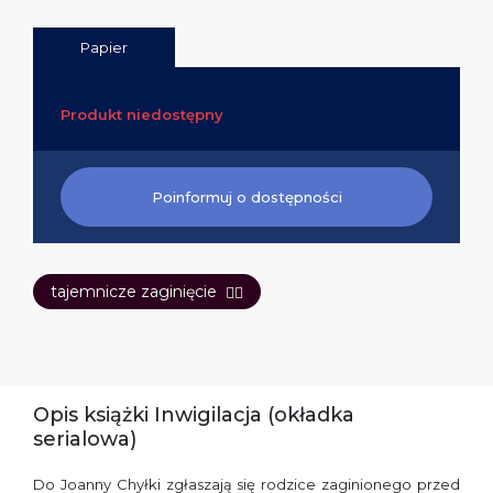
Papier
Produkt niedostępny
Poinformuj o dostępności
tajemnicze zaginięcie
🕵️‍♀️
Opis książki Inwigilacja (okładka
serialowa)
Do Joanny Chyłki zgłaszają się rodzice zaginionego przed