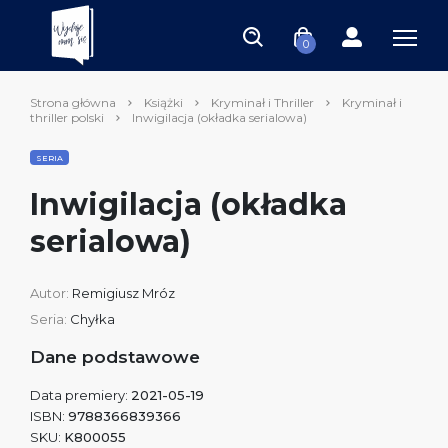
0
Strona główna
Książki
Kryminał i Thriller
Kryminał i
thriller polski
Inwigilacja (okładka serialowa)
SERIA
Inwigilacja (okładka
serialowa)
Autor:
Remigiusz Mróz
Seria:
Chyłka
Dane podstawowe
Data premiery:
2021-05-19
ISBN:
9788366839366
SKU:
K800055