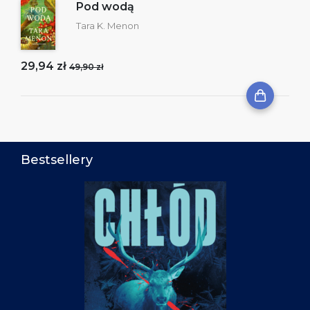
Pod wodą
Tara K. Menon
29,94 zł
49,90 zł
Bestsellery