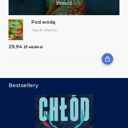
ZOBACZ
Pod wodą
Tara K. Menon
29,94 zł
49,90 zł
Bestsellery