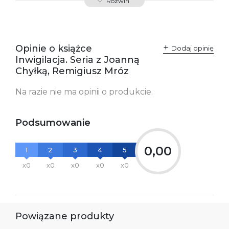
Rozwiń
Producent / Osoby
Wydawnictwo Poznańskie
odpowiedzialne za
Sp. z o.o.
zgodność produktu z
ul. Fredry 8
przepisami:
61-701 Poznań
Opinie o książce
Polska
Dodaj opinię
kontakt@wydajenamsie.pl
Inwigilacja. Seria z Joanną
+48 61 623 38 38
Chyłką, Remigiusz Mróz
Ostrzeżenia oraz
Załącznik PDF
Na razie nie ma opinii o produkcie.
informacje dotyczące
bezpieczeństwa:
Podsumowanie
0,00
1
2
3
4
5
x0
x0
x0
x0
x0
Powiązane produkty