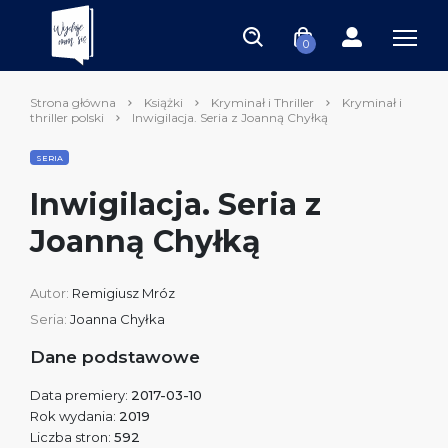
0
Strona główna
Książki
Kryminał i Thriller
Kryminał i
thriller polski
Inwigilacja. Seria z Joanną Chyłką
SERIA
Inwigilacja. Seria z
Joanną Chyłką
Autor:
Remigiusz Mróz
Seria:
Joanna Chyłka
Dane podstawowe
Data premiery:
2017-03-10
Rok wydania:
2019
Liczba stron:
592