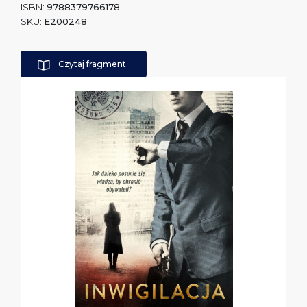
ISBN:
9788379766178
SKU:
E200248
Czytaj fragment